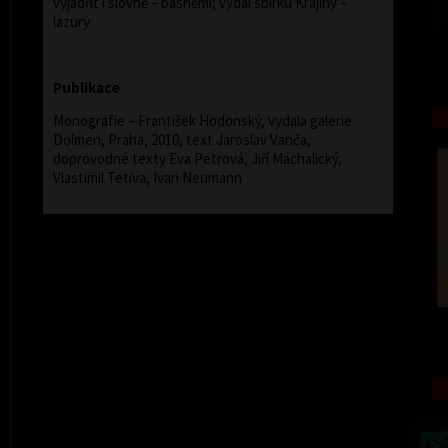
vyjádřit i slovně – básněmi; vydal sbírku Krajiny –
lazury.
Publikace
Monografie – František Hodonský, vydala galerie
Dolmen, Praha, 2010, text Jaroslav Vanča,
doprovodné texty Eva Petrová, Jiří Machalický,
Vlastimil Tetiva, Ivan Neumann