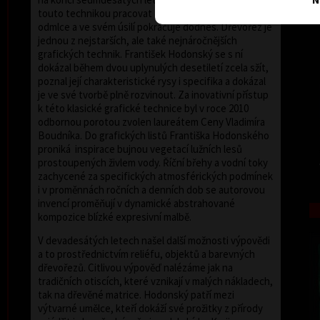
touto technikou pracovat teprve po několikaleté
odmlce a ve svém úsilí pokračuje dodnes. Dřevořez je
jednou z nejstarších, ale také nejnáročnějších
grafických technik. František Hodonský se s ní
dokázal během dvou uplynulých desetiletí zcela sžít,
poznal její charakteristické rysy i specifika a dokázal
je ve své tvorbě plně rozvinout. Za inovativní přístup
k této klasické grafické technice byl v roce 2010
odbornou porotou zvolen laureátem Ceny Vladimíra
Boudníka. Do grafických listů Františka Hodonského
proniká inspirace bujnou vegetací lužních lesů
prostoupených živlem vody. Říční břehy a vodní toky
zachycené za specifických atmosférických podmínek
i v proměnnách ročních a denních dob se autorovou
invencí proměňují v dynamické abstrahované
kompozice blízké expresivní malbě.
V devadesátých letech našel další možnosti výpovědi
a to prostřednictvím reliéfu, objektů a barevných
dřevořezů. Citlivou výpověď nalézáme jak na
tradičních otiscích, které vznikají v malých nákladech,
tak na dřevěné matrice. Hodonský patří mezi
výtvarné umělce, kteří dokáží své prožitky z přírody