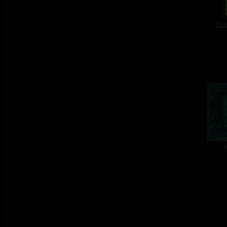
Žlu
V