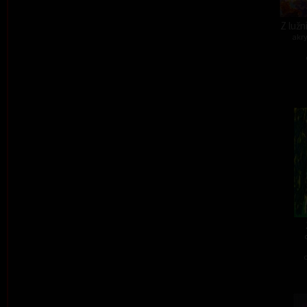
Z lužn
akry