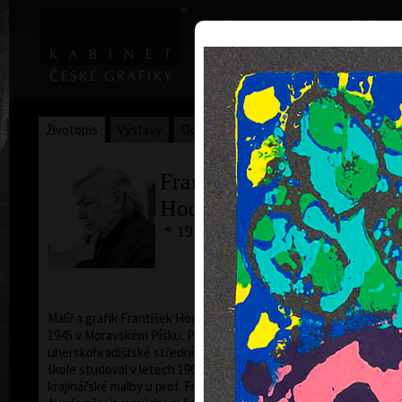
|
Home
Uměl
Životopis
Výstavy
Ocenění
Sbírky
František
Hodonský
* 19. 2. 1945
a
Malíř a grafik František Hodonský se narodil 19. února
1945 v Moravském Písku. Po studiích na
uherskohradišťské střední uměleckoprůmyslové
škole studoval v letech 1963 až 1969 v ateliéru
krajinářské malby u prof. Františka Jiroudka na