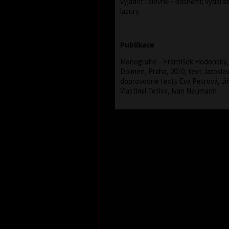
vyjádřit i slovně – básněmi; vydal s
lazury.
Publikace
Monografie – František Hodonský, 
Dolmen, Praha, 2010, text Jarosla
doprovodné texty Eva Petrová, Jiř
Vlastimil Tetiva, Ivan Neumann