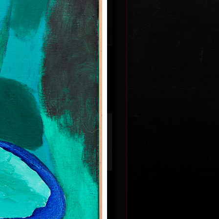
Paměť vesmíru
013
akryl na plátně, 2010
110 x 140 cm
 Kč
cena:
160 000,00 Kč
Vůně ležely
dřevořez, 2003
14,5 x 24 cm
ní
cena:
1 800,00 Kč
995