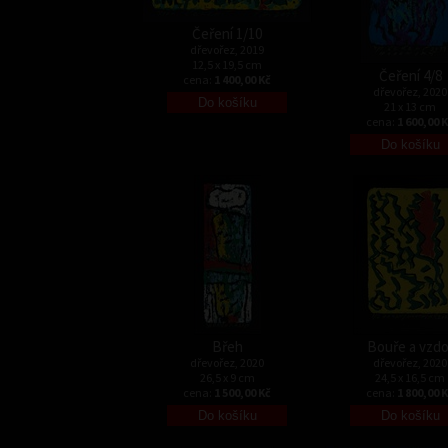
Čeření 1/10
dřevořez, 2019
12,5 x 19,5 cm
Čeření 4/8
cena:
1 400,00 Kč
dřevořez, 2020
21 x 13 cm
cena:
1 600,00 
Břeh
Bouře a vzdo
dřevořez, 2020
dřevořez, 2020
26,5 x 9 cm
24,5 x 16,5 cm
cena:
1 500,00 Kč
cena:
1 800,00 