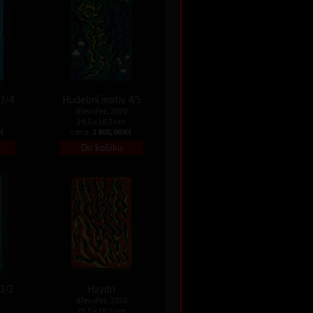
3/4
Hudební motiv 4/5
dřevořez, 2020
24,5 x 16,5 cm
Kč
cena:
1 800,00 Kč
3/3
Haydn
dřevořez, 2020
25,5 x 16,5 cm