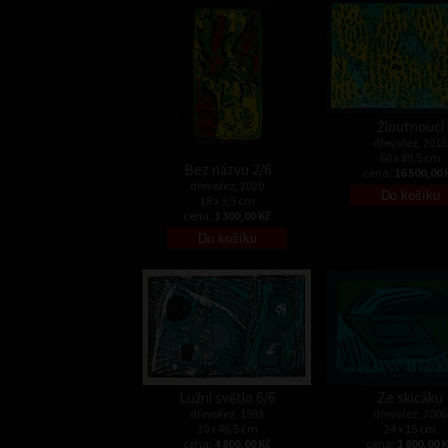
Žloutnoucí
dřevořez, 2015
60 x 89,5 cm
Bez názvu 2/6
cena:
16 500,00 
dřevořez, 2020
18 x 9,5 cm
cena:
1 300,00 Kč
Lužní světlo 6/6
Ze skicáku
dřevořez, 1993
dřevořez, 2006
30 x 46,5 cm
24 x 15 cm
cena:
4 800,00 Kč
cena:
1 800,00 