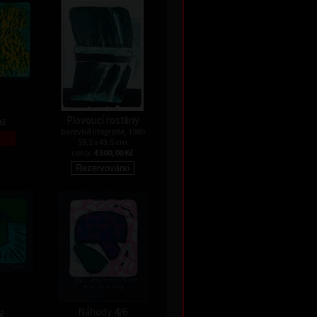
Plovoucí rostliny
Kč
barevná litografie, 1985
59,5 x 43,5 cm
cena:
4 500,00 Kč
Náhody 4/6
Kč