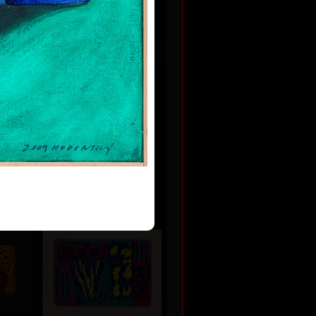
 Kč
e
Toskánsko
dřevořez, 2020
16,5 x 25 cm
Kč
cena:
1 800,00 Kč