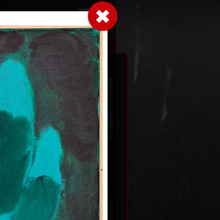
Přihlásit se
|
|
|
 grafice
Výstavy
Kontakt
Košík
Tělo jalovce II.
akryl na plátně, 2010
022
140 x 190 cm
cena:
195 000,00 Kč
 Kč