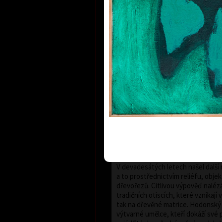
touto technikou pracovat teprve p
odmlce a ve svém úsilí pokračuje 
jednou z nejstarších, ale také nejn
grafických technik. František Hodo
dokázal během dvou uplynulých dese
poznal její charakteristické rysy i 
je ve své tvorbě plně rozvinout. Za
k této klasické grafické technice b
odbornou porotou zvolen laureáte
Boudníka. Do grafických listů Fr
proniká inspirace bujnou vegetací 
prostoupených živlem vody. Říční 
zachycené za specifických atmos
i v proměnnách ročních a denních
invencí proměňují v dynamické ab
kompozice blízké expresivní malbě
V devadesátých letech našel další
a to prostřednictvím reliéfu, obje
dřevořezů. Citlivou výpověď naléz
tradičních otiscích, které vznikají
tak na dřevěné matrice. Hodonský 
výtvarné umělce, kteří dokáží své p