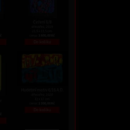
Čeření 6/8
dřevořez, 2019
21,5 x 13,5 cm
Kč
cena:
1 600,00 Kč
Hudební motiv 6/16 A.D.
dřevořez, 2020
12 x 17 cm
r
cena:
1 300,00 Kč
Kč