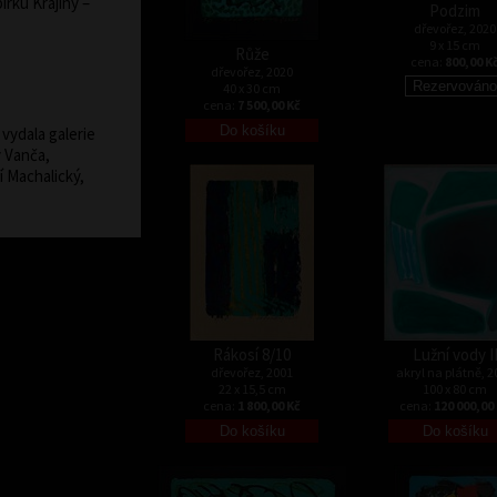
bírku Krajiny –
Podzim
dřevořez, 2020
9 x 15 cm
Růže
cena:
800,00 K
dřevořez, 2020
40 x 30 cm
cena:
7 500,00 Kč
vydala galerie
v Vanča,
í Machalický,
Rákosí 8/10
Lužní vody I
dřevořez, 2001
akryl na plátně, 2
22 x 15,5 cm
100 x 80 cm
cena:
1 800,00 Kč
cena:
120 000,00