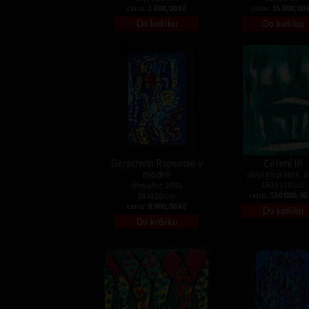
cena:
1 800,00 Kč
cena:
15 000,00 
Gerschvin Rapsodie v
Čeření III
modré
akryl na plátně, 2
150 x 110 cm
dřevořez, 2001
cena:
150 000,00
50 x320 cm
cena:
9 000,00 Kč