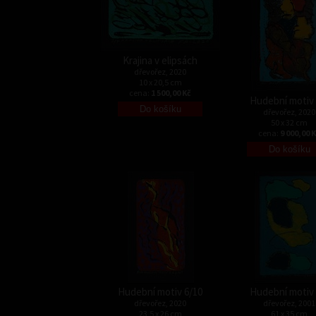
Krajina v elipsách
dřevořez, 2020
10 x 20,5 cm
cena:
1 500,00 Kč
Hudební motiv 
dřevořez, 2020
50 x 32 cm
cena:
9 000,00 
Hudební motiv 6/10
Hudební motiv 
dřevořez, 2020
dřevořez, 2001
23,5 x 26 cm
61 x 35 cm