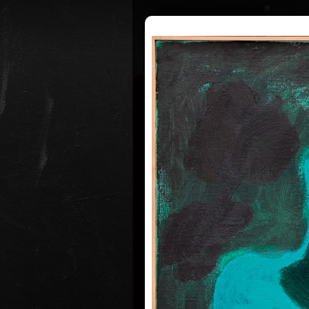
Životopis
Výstavy
Ocenění
Františe
Hodons
* 19. 2. 19
Malíř a grafik František Hodonský s
1945 v Moravském Písku. Po studií
uherskohradišťské střední uměle
škole studoval v letech 1963 až 196
krajinářské malby u prof. Františka