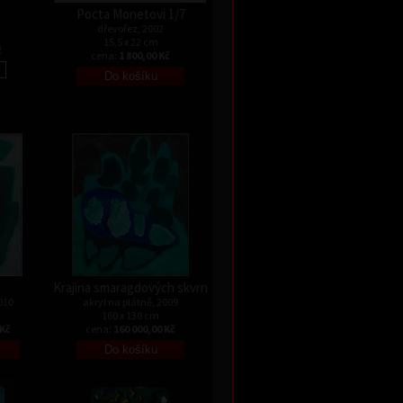
Pocta Monetovi 1/7
dřevořez, 2002
15,5 x 22 cm
č
cena:
1 800,00 Kč
I
Krajina smaragdových skvrn
010
akryl na plátně, 2009
160 x 130 cm
 Kč
cena:
160 000,00 Kč