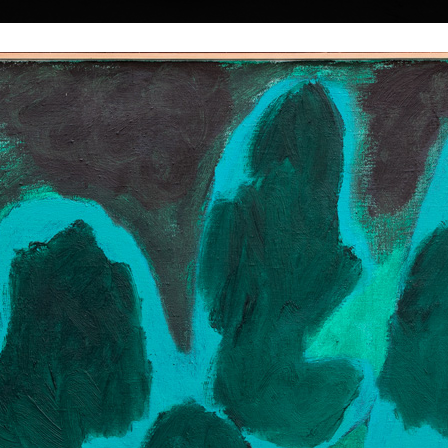
|
|
|
|
|
Home
Umělci
Vybrat dílo
Vybrat dárek
O galerii
O
Sbírky
k
ký
45
Podzimní 2
Noční krajina
akryl na plátně, 2
akryl na plátně, 1998
80 x 100 cm
85 x 105 cm
e narodil 19. února
cena:
120 000,00
cena:
120 000,00 Kč
ch na
ckoprůmyslové
9 v ateliéru
 Jiroudka na