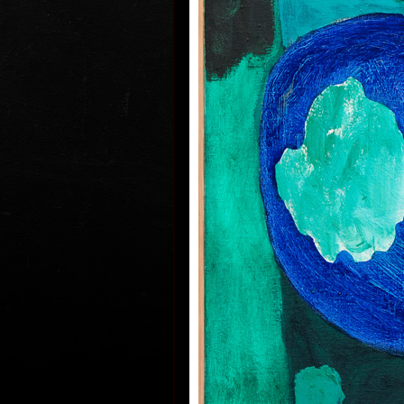
Akademii výtvarných umění v Praze
1997 byl profesorem na AVU v Praz
profesorem současné malby na Ak
Bánské Bystrici na Slovensku.
Hodonský, který vstoupil do širšíh
veřejnosti na přelomu šedesátýc
let 20. století, se po dlouhá léta 
pozici si v dějinách českého výtva
svébytným zacházením s barvou, e
malířského projevu i nevšední mo
zobrazování krajiny. Krajina - přede
okolí Břeclavi, odkud pochází - po
vytrvale. V posledních letech ji za
bezvýhradně. Nejen ve svých roz
kde nejčastěji pracuje se smaragdo
vyvolává vzpomínky na příšeří lužn
vodní hladiny a probleskující světlo
Souběžně s tvorbou malířskou rozv
tvorbu grafickou. Začínal techniko
se ale také leptu, akvatintě a dlouh
technice propojující specifika malí
kresebného projevu. Dřevořez si 
na konci sedmdesátých let. Kontin