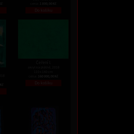
Kč
cena:
1 800,00 Kč
Čeření I.
akryl na plátně, 2018
110 x 140 cm
018
cena:
160 000,00 Kč
 Kč