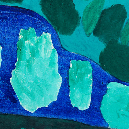
. V období 1990 až
e a od roku 1998 je
ademii umění v
o povědomí kulturní
Noční řeka
h a sedmdesátých
akryl na plátně, 2
věnuje malbě. Svou
Tělo jalovce I.
110 x 140 cm
rného umění získal
akryl na plátně, bez data
cena:
160 000,00
190 x 140 cm
xpresivitou
cena:
195 000,00 Kč
numentalitou v
vším lužní lesy v
utá jeho pozornost
chycuje téměř
měrných malbách,
vou zelení, která
ích lesů, odlesky
.
íjí také bohatou
u linořezu, věnoval
odobě litografii -
Krajina u Bezděkova
Místo k básně
řského a
akryl na plátně, 2008
akryl na plátně, 1
poprvé vyzkoušel
120 x 70 cm
105 x 105 cm
uálně však začal