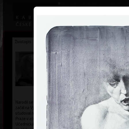
|
Home
Uměl
Životopis
Výstavy
Ocenění
Sbírky
Oldřich Kulhánek
* 26. 2. 1940 † 27. 1. 2013
Narodil se 26. února 1940 v Praze. Výtvarná studia
začal na Výtvarné škole v Praze. Od roku 1958
studoval na Vysoké škole uměleckoprůmyslové v
Praze v ateliéru profesora Karla Svolinského.
Učednická léta strávená na škole pod jeho vedením