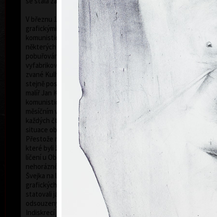
se stala základem jeho umělecké kariéry.
V březnu 1971 byl zatčen StB a obviněn, že svými
grafickými listy z let 1968-1971 hanobil představitele
komunistických zemí (čímž byla míněna tvář Stalina v
některých jeho grafických listech) a tím se dopustil i
pobuřování... Případ, tak jako mnoho jiných, byl
vyfabrikován agenty Státní bezpečnosti. V kauze,
zvané Kulhánek a spol. číslo 3T 80/72 (spol. proto, že
stejně postižen byl i jeho kolega a přítel, akademický
malíř Jan Krejčí), se jednalo o jeden z prvních případů
komunistické genocidy ducha po roce 1968. Po
měsíčním věznění byl propuštěn a po celé dva roky
každých čtrnáct dnů vyslýchán. Tato kafkovská
situace občana K. trvala do konce roku 1972.
Přestože rozhodnutím prezidenta byly paragrafy, za
které byli žalováni, amnestovány, konalo se 5. 7. 1973
líčení u Obvodního soudu pro Prahu 10. V této
nehorázné frašce hodné Haškova Dobrého vojáka
Švejka na lavici obžalovaných "usedlo" jeho jedenáct
grafických listů a devět grafik kolegových. Oba
statovali jako svědkové obžaloby. Grafiky byly
odsouzeny soudcem Petrem Stutzigem k likvidaci.
Ho
Indiskrecí jednoho z přísedících tohoto tribunálu se