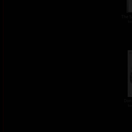
The S
ba
Don´
ba