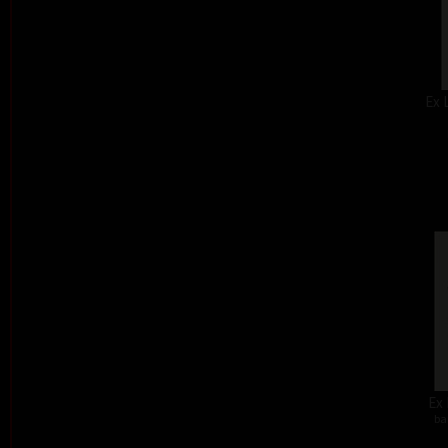
Ex 
Ex 
ba