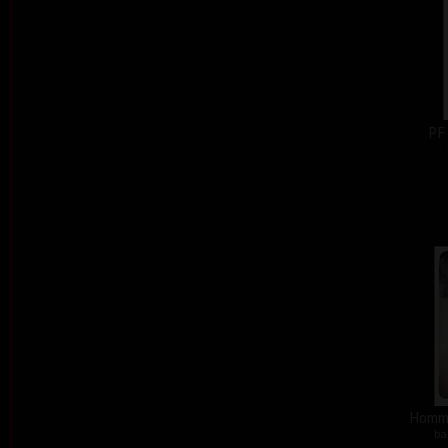
PF
Homma
ba