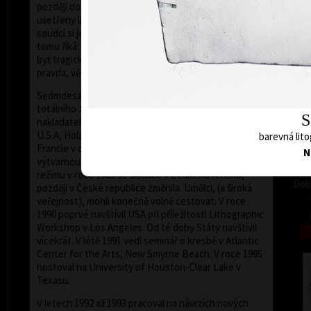
později dozvěděl, že jejich odsouzené grafiky byly
ušetřeny likvidace, čímž se rozumělo upálení. Páni
soudci si je rozebrali, tedy ukradli. Oldřich Kulhánek k
tomu říká: "Tehdy jsem pochopil, že životní situace,
byť tragická, nikdy nepostrádá špetku humoru,
pravda, většinou velice černého".
Sedmdesátá léta jsou v jeho tvorbě ve znamení
totálního zákazu výstav, zákazu spolupráce s
S
nakladatelstvími, zákazu publicity. Díky řadě přátel z
U.S.A, Holandska, Belgie, Německa, Rakouska a
barevná lito
Francie v období Temna neztrácel kontakt s
N
výtvarnou scénou Evropy. Po pádu komunistického
režimu v roce 1989 se situace v Československu,
Dob
později v České republice změnila. Umělci, (a široká
veřejnost), mohli konečně volně cestovat. V roce
1990 poprvé navštívil USA při příležitosti Lithographic
Workshop v Los Angeles. Od té doby Státy navštívil
vícekrát. V létě 1991 vedl seminář o kresbě v Atlantic
Center for the Arts, New Smyrne Beach. V roce 1995
hostoval na University of Houston-Clear Lake v
Texasu.
V letech 1992 až 1993 pracoval na návrzích nových