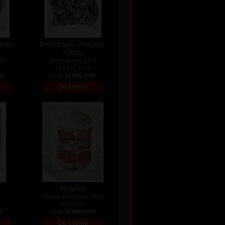
ůrky -
Bestiárium - Prasata -
cyklus
78
barevný lept, 1978
24,5 x 17,5 cm
Kč
cena:
11 500,00 Kč
Největší
barevná litografie, 1992
66 x 51 cm
Kč
cena:
20 000,00 Kč