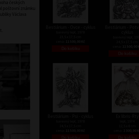
noha českých
hl poštovní známku
ubliky Václava
Bestiárium - Ovce - cyklus
Bestiárium - Potv
t.
cyklus
barevný lept, 1978
23,5 x 17,5 cm
barevný lept, 19
cena:
11 500,00 Kč
24,5 x 17,5 cm
cena:
11 500,00 
Bestiárium - Psi - cyklus
Ex libris-Rty
barevný lept, 1978
lept, 1974
24,5 x 17,5 cm
12,5 x 8 cm
cena:
11 500,00 Kč
cena:
2 300,00 