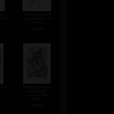
a I
Vertikála života II
 2008
barevná litografie, 2008
34 x 20 cm
•
Prodáno
ozart
Ex libris Johannes
Guttenberg
barevný lept, 2003
14 x 9 cm
•
Prodáno