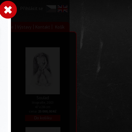
Přihlásit se
|
|
|
 grafice
Výstavy
Kontakt
Košík
 II
Soulad
litografie, 2003
47 x 28 cm
Kč
cena:
25 000,00 Kč