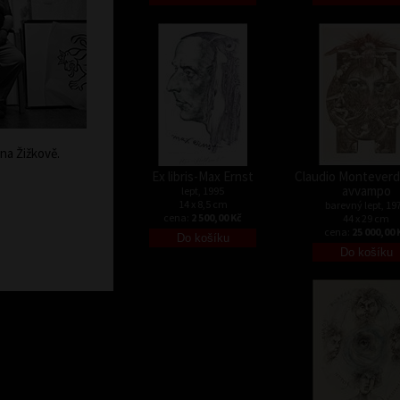
na Žižkově.
Ex libris-Max Ernst
Claudio Monteverdi
avvampo
lept, 1995
14 x 8,5 cm
barevný lept, 19
cena:
2 500,00 Kč
44 x 29 cm
cena:
25 000,00 