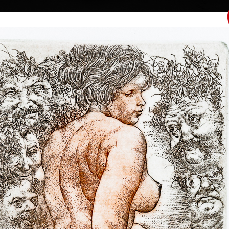
|
|
|
|
|
Home
Umělci
Vybrat dílo
Vybrat dárek
O galerii
O
Sbírky
 Kulhánek
40 † 27. 1. 2013
Vzpomínka_
Vertikála života
barevný lept, 1983
litografie, 2008
Výtvarná studia
19,5 x 13,5 cm
34 x 18 cm
d roku 1958
cena:
12 000,00 Kč
cena:
15 000,00 
oprůmyslové v
volinského.
pod jeho vedením