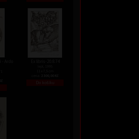
 - Ardo
Ex libris-20.8.74
lept, 1995
11 x 7,5 cm
71
cena:
2 300,00 Kč
Kč