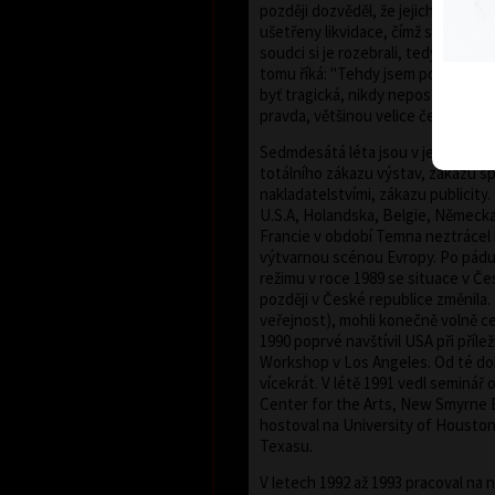
později dozvěděl, že jejich odsouz
ušetřeny likvidace, čímž se rozuměl
soudci si je rozebrali, tedy ukradli
tomu říká: "Tehdy jsem pochopil, že
byť tragická, nikdy nepostrádá šp
pravda, většinou velice černého".
Sedmdesátá léta jsou v jeho tvor
totálního zákazu výstav, zákazu s
nakladatelstvími, zákazu publicity. 
U.S.A, Holandska, Belgie, Německ
Francie v období Temna neztrácel 
výtvarnou scénou Evropy. Po pád
režimu v roce 1989 se situace v Č
později v České republice změnila. 
veřejnost), mohli konečně volně c
1990 poprvé navštívil USA při příle
Workshop v Los Angeles. Od té dob
vícekrát. V létě 1991 vedl seminář 
Center for the Arts, New Smyrne 
hostoval na University of Houston
Texasu.
V letech 1992 až 1993 pracoval na 