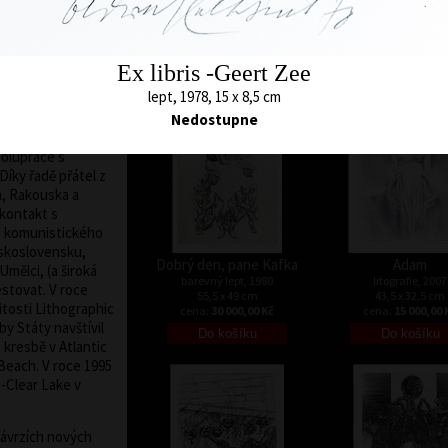
ené grafiky byly
32 x 26 cm
barevný lept, 1971
cena:
15 000,00 
43 x 28,5 cm
o upálení. Páni
cena:
25 000,00 Kč
. Oldřich Kulhánek k
 životní situace,
Ex libris -Geert Zee
etku humoru,
lept, 1978, 15 x 8,5 cm
Nedostupne
bě ve znamení
polupráce s
Díky řadě přátel z
a, Rakouska a
kontakt s
u komunistického
eskoslovensku,
Dobrý den, pane Kafka
Adam
Umělci, (a široká
barevný lept, 1980
litografie, 2007
estovat. V roce
55,5 x 49 cm
43,5 x 32,5 cm
žitosti Lithographic
cena:
30 000,00 Kč
cena:
15 000,00 
y Státy navštívil
o kresbě v Atlantic
Beach. V roce 1995
-Clear Lake v
návrzích nových