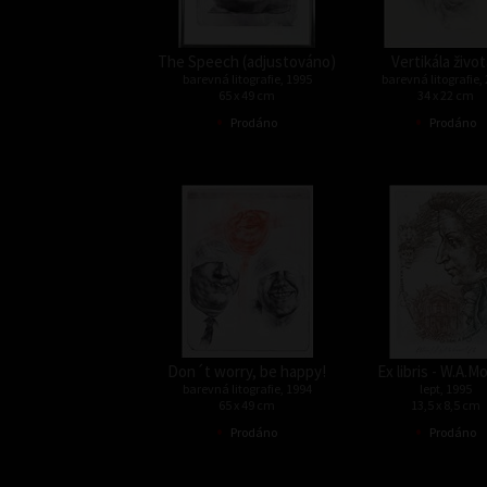
The Speech (adjustováno)
Vertikála život
barevná litografie, 1995
barevná litografie,
65 x 49 cm
34 x 22 cm
•
•
Prodáno
Prodáno
Don´t worry, be happy!
Ex libris - W.A.M
barevná litografie, 1994
lept, 1995
65 x 49 cm
13,5 x 8,5 cm
•
•
Prodáno
Prodáno