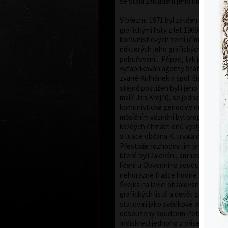
se stala základem jeho umělecké ka
V březnu 1971 byl zatčen StB a ob
grafickými listy z let 1968-1971 ha
komunistických zemí (čímž byla mín
některých jeho grafických listech) 
pobuřování... Případ, tak jako mnoh
vyfabrikován agenty Státní bezpeč
zvané Kulhánek a spol. číslo 3T 80/
stejně postižen byl i jeho kolega a
malíř Jan Krejčí), se jednalo o jede
komunistické genocidy ducha po r
měsíčním věznění byl propuštěn a 
každých čtrnáct dnů vyslýchán. T
situace občana K. trvala do konce 
Přestože rozhodnutím prezidenta b
které byli žalováni, amnestovány, k
líčení u Obvodního soudu pro Prah
nehorázné frašce hodné Haškova 
Švejka na lavici obžalovaných "use
grafických listů a devět grafik ko
statovali jako svědkové obžaloby. G
odsouzeny soudcem Petrem Stutzig
Indiskrecí jednoho z přísedících t