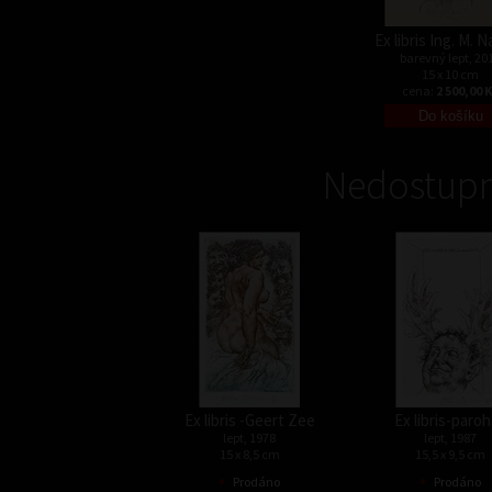
Ex libris Ing. M. 
barevný lept, 20
15 x 10 cm
cena:
2 500,00 
Nedostupn
Ex libris -Geert Zee
Ex libris-paro
lept, 1978
lept, 1987
15 x 8,5 cm
15,5 x 9,5 cm
•
•
Prodáno
Prodáno