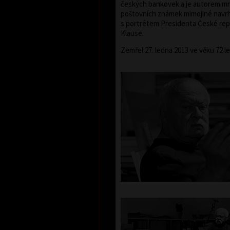
českých bankovek a je autorem m
poštovních známek mimojiné navr
s portrétem Presidenta České rep
Klause.
Zemřel 27. ledna 2013 ve věku 72 le