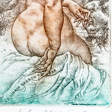
riéry.
viněn, že svými
nobil představitele
ěna tvář Stalina v
a tím se dopustil i
o jiných, byl
nosti. V kauze,
72 (spol. proto, že
Sluchátko
Sebastian I.
 přítel, akademický
barevný lept, 1978
litografie, 2009
11,5 x 7 cm
65,5 x 48,5 cm
n z prvních případů
cena:
2 500,00 Kč
cena:
39 000,00 
oce 1968. Po
po celé dva roky
ato kafkovská
roku 1972.
yly paragrafy, za
onalo se 5. 7. 1973
u 10. V této
Dobrého vojáka
dlo" jeho jedenáct
legových. Oba
rafiky byly
em k likvidaci.
Hommage a Claudio
Figura serpenti
ohoto tribunálu se
Monteverdi
litografie, 2004