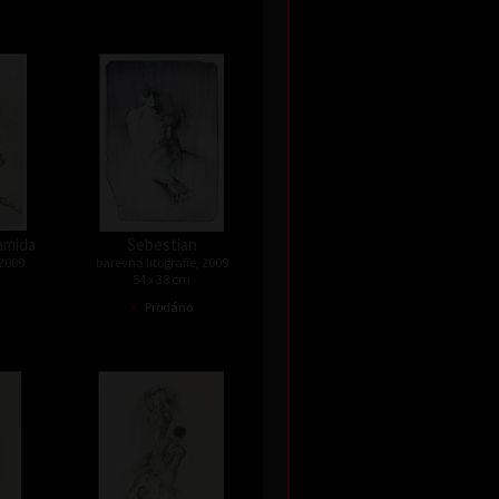
ramida
Sebestian
 2009
barevná litografie, 2009
54 x 38 cm
•
Prodáno