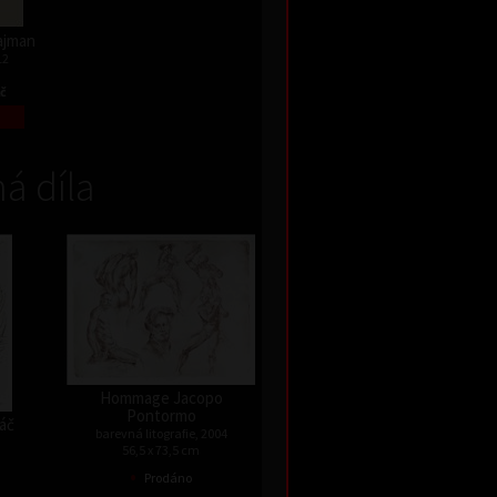
Najman
12
Kč
á díla
Hommage Jacopo
Pontormo
háč
barevná litografie, 2004
56,5 x 73,5 cm
•
Prodáno