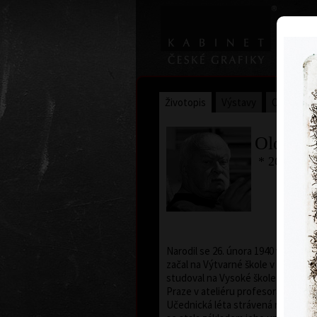
Životopis
Výstavy
Ocenění
Oldřich
* 26. 2. 19
Narodil se 26. února 1940 v Praze. 
začal na Výtvarné škole v Praze. O
studoval na Vysoké škole uměleck
Praze v ateliéru profesora Karla S
Učednická léta strávená na škole 