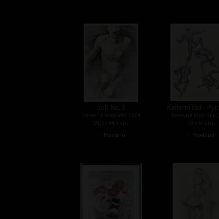
Job No. 3
Karierní řád - Py
barevná litografie, 2004
barevná litografie,
91,5 x 64,5 cm
73 x 57 cm
•
•
Prodáno
Prodáno