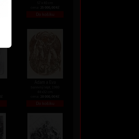
57 x 40 cm
Kč
cena:
25 000,00 Kč
Adam a Eva
barevný lept, 1980
44 x32 cm
Kč
cena:
28 000,00 Kč