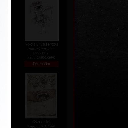
Pocta J. Seifertovi
barevný lept, 2011
28,5 x 19 cm
Kč
cena:
14 000,00 Kč
nata
Dvacet let
barevný lept, 1988