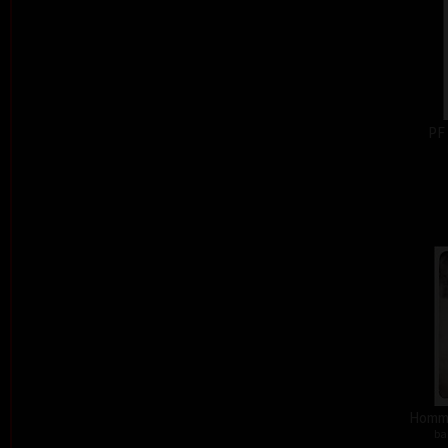
PF
Homma
ba