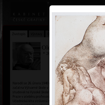
|
Home
Uměl
Životopis
Výstavy
Ocenění
Sbírky
Oldřich Kulhánek
* 26. 2. 1940 † 27. 1. 2013
Narodil se 26. února 1940 v Praze. Výtvarná studia
začal na Výtvarné škole v Praze. Od roku 1958
studoval na Vysoké škole uměleckoprůmyslové v
Praze v ateliéru profesora Karla Svolinského.
Učednická léta strávená na škole pod jeho vedením