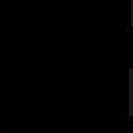
Ex 
Ex 
ba