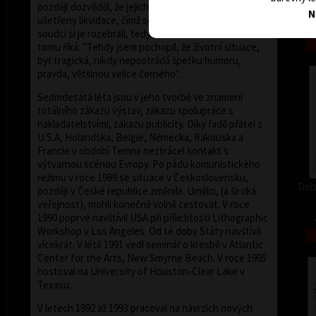
později dozvěděl, že jejich odsouzené grafiky byly
N
ušetřeny likvidace, čímž se rozumělo upálení. Páni
soudci si je rozebrali, tedy ukradli. Oldřich Kulhánek k
tomu říká: "Tehdy jsem pochopil, že životní situace,
byť tragická, nikdy nepostrádá špetku humoru,
pravda, většinou velice černého".
Sedmdesátá léta jsou v jeho tvorbě ve znamení
totálního zákazu výstav, zákazu spolupráce s
nakladatelstvími, zákazu publicity. Díky řadě přátel z
U.S.A, Holandska, Belgie, Německa, Rakouska a
Francie v období Temna neztrácel kontakt s
výtvarnou scénou Evropy. Po pádu komunistického
režimu v roce 1989 se situace v Československu,
Dob
později v České republice změnila. Umělci, (a široká
veřejnost), mohli konečně volně cestovat. V roce
1990 poprvé navštívil USA při příležitosti Lithographic
Workshop v Los Angeles. Od té doby Státy navštívil
vícekrát. V létě 1991 vedl seminář o kresbě v Atlantic
Center for the Arts, New Smyrne Beach. V roce 1995
hostoval na University of Houston-Clear Lake v
Texasu.
V letech 1992 až 1993 pracoval na návrzích nových