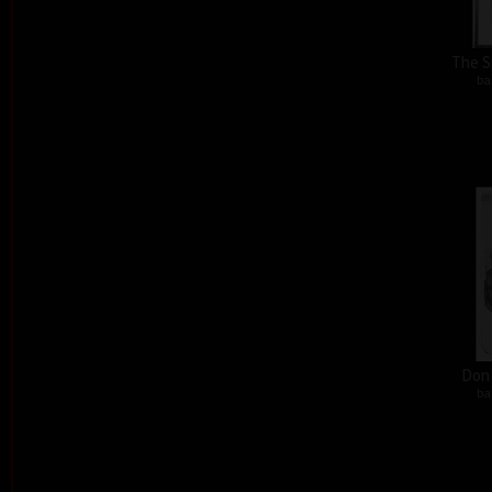
The S
ba
Don´
ba