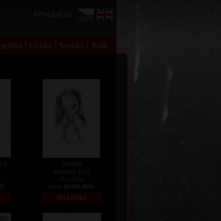
Přihlásit se
|
|
|
 grafice
Výstavy
Kontakt
Košík
 II
Soulad
litografie, 2003
47 x 28 cm
Kč
cena:
25 000,00 Kč