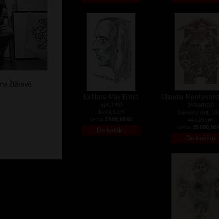
na Žižkově.
Ex libris-Max Ernst
Claudio Monteverdi
avvampo
lept, 1995
14 x 8,5 cm
barevný lept, 19
cena:
2 500,00 Kč
44 x 29 cm
cena:
25 000,00 