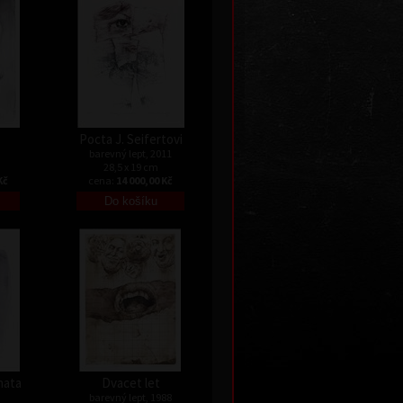
Pocta J. Seifertovi
barevný lept, 2011
28,5 x 19 cm
Kč
cena:
14 000,00 Kč
nata
Dvacet let
barevný lept, 1988