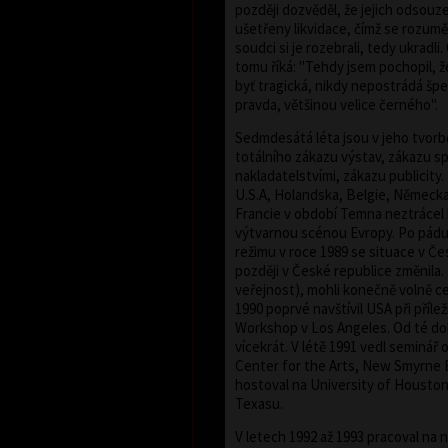
později dozvěděl, že jejich odsouz
ušetřeny likvidace, čímž se rozuměl
soudci si je rozebrali, tedy ukradli
tomu říká: "Tehdy jsem pochopil, že
byť tragická, nikdy nepostrádá šp
pravda, většinou velice černého".
Sedmdesátá léta jsou v jeho tvor
totálního zákazu výstav, zákazu s
nakladatelstvími, zákazu publicity. 
U.S.A, Holandska, Belgie, Německ
Francie v období Temna neztrácel 
výtvarnou scénou Evropy. Po pád
režimu v roce 1989 se situace v Č
později v České republice změnila. 
veřejnost), mohli konečně volně c
1990 poprvé navštívil USA při příle
Workshop v Los Angeles. Od té dob
vícekrát. V létě 1991 vedl seminář 
Center for the Arts, New Smyrne 
hostoval na University of Houston
Texasu.
V letech 1992 až 1993 pracoval na 