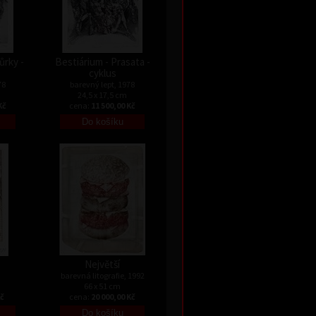
ůrky -
Bestiárium - Prasata -
cyklus
78
barevný lept, 1978
24,5 x 17,5 cm
Kč
cena:
11 500,00 Kč
Největší
barevná litografie, 1992
66 x 51 cm
Kč
cena:
20 000,00 Kč