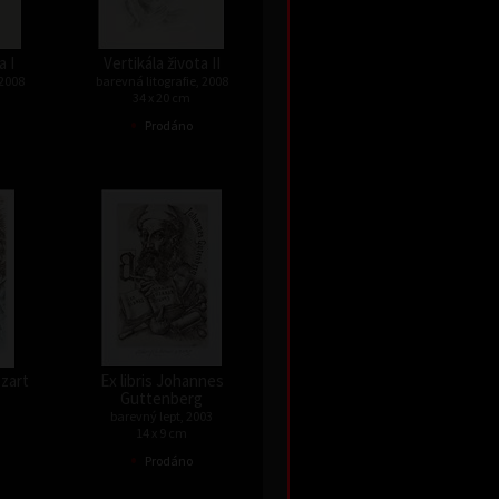
a I
Vertikála života II
 2008
barevná litografie, 2008
34 x 20 cm
•
Prodáno
ozart
Ex libris Johannes
Guttenberg
barevný lept, 2003
14 x 9 cm
•
Prodáno