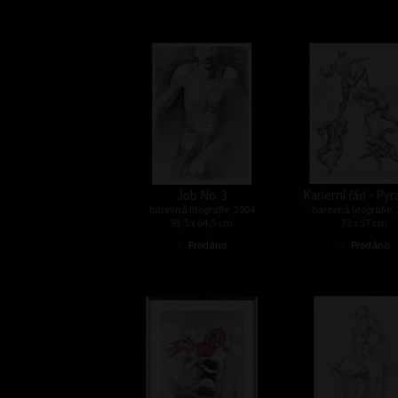
Job No. 3
Karierní řád - Py
barevná litografie, 2004
barevná litografie,
91,5 x 64,5 cm
73 x 57 cm
•
•
Prodáno
Prodáno