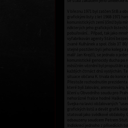
se stala základem jeho umělecké ka
V březnu 1971 byl zatčen StB a ob
grafickými listy z let 1968-1971 ha
komunistických zemí (čímž byla mín
některých jeho grafických listech) 
pobuřování... Případ, tak jako mnoh
vyfabrikován agenty Státní bezpeč
zvané Kulhánek a spol. číslo 3T 80/
stejně postižen byl i jeho kolega a
malíř Jan Krejčí), se jednalo o jede
komunistické genocidy ducha po r
měsíčním věznění byl propuštěn a 
každých čtrnáct dnů vyslýchán. T
situace občana K. trvala do konce 
Přestože rozhodnutím prezidenta b
které byli žalováni, amnestovány, k
líčení u Obvodního soudu pro Prah
nehorázné frašce hodné Haškova 
Švejka na lavici obžalovaných "use
grafických listů a devět grafik ko
statovali jako svědkové obžaloby. G
odsouzeny soudcem Petrem Stutzig
Indiskrecí jednoho z přísedících t