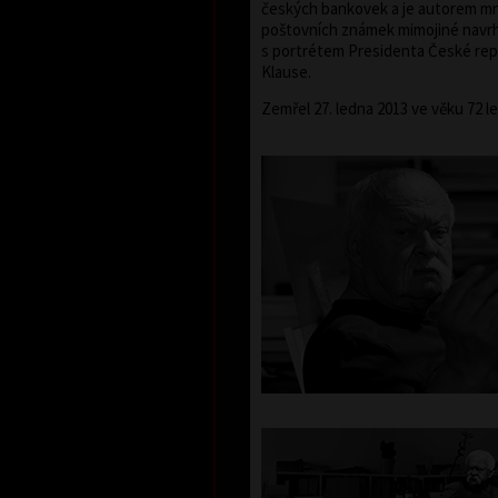
českých bankovek a je autorem m
poštovních známek mimojiné navr
s portrétem Presidenta České rep
Klause.
Zemřel 27. ledna 2013 ve věku 72 le