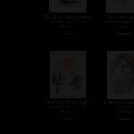
The Speech (adjustováno)
Vertikála život
barevná litografie, 1995
barevná litografie,
65 x 49 cm
34 x 22 cm
•
•
Prodáno
Prodáno
Don´t worry, be happy!
Ex libris - W.A.M
barevná litografie, 1994
lept, 1995
65 x 49 cm
13,5 x 8,5 cm
•
•
Prodáno
Prodáno