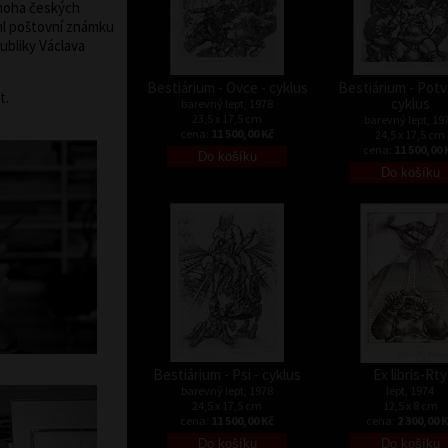
noha českých
hl poštovní známku
ubliky Václava
Bestiárium - Ovce - cyklus
Bestiárium - Potv
t.
cyklus
barevný lept, 1978
23,5 x 17,5 cm
barevný lept, 19
cena:
11 500,00 Kč
24,5 x 17,5 cm
cena:
11 500,00 
Bestiárium - Psi - cyklus
Ex libris-Rty
barevný lept, 1978
lept, 1974
24,5 x 17,5 cm
12,5 x 8 cm
cena:
11 500,00 Kč
cena:
2 300,00 