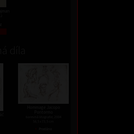
Najman
12
Kč
á díla
Hommage Jacopo
Pontormo
háč
barevná litografie, 2004
56,5 x 73,5 cm
•
Prodáno