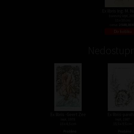
Ex libris Ing. M. 
barevný lept, 20
15 x 10 cm
cena:
2 500,00 
Nedostupn
Ex libris -Geert Zee
Ex libris-paro
lept, 1978
lept, 1987
15 x 8,5 cm
15,5 x 9,5 cm
•
•
Prodáno
Prodáno