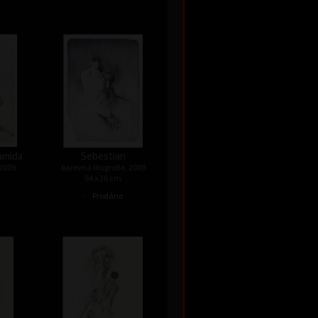
ramida
Sebestian
 2009
barevná litografie, 2009
54 x 38 cm
•
Prodáno