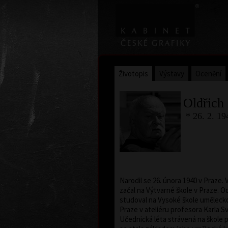
Životopis
Výstavy
Ocenění
Oldřich
* 26. 2. 19
Narodil se 26. února 1940 v Praze. 
začal na Výtvarné škole v Praze. O
studoval na Vysoké škole uměleck
Praze v ateliéru profesora Karla S
Učednická léta strávená na škole 