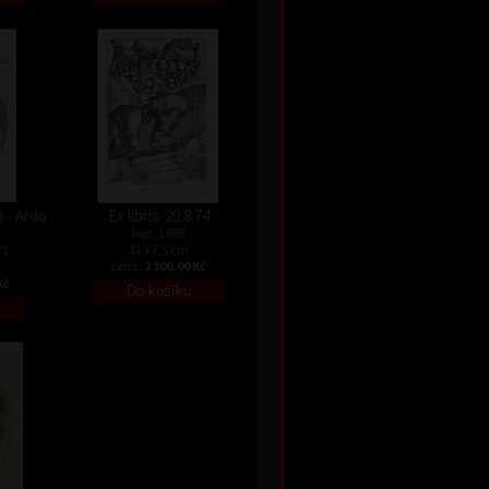
 - Ardo
Ex libris-20.8.74
lept, 1995
11 x 7,5 cm
71
cena:
2 300,00 Kč
Kč