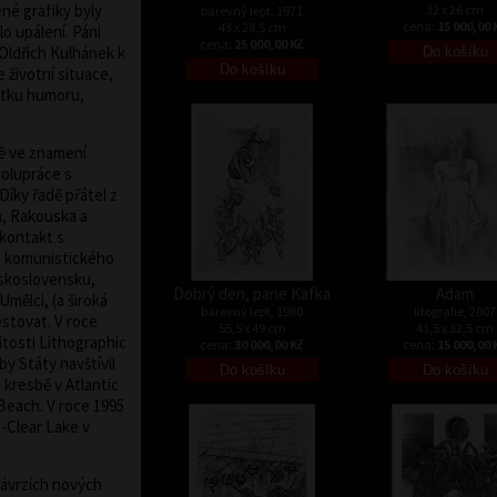
ené grafiky byly
32 x 26 cm
barevný lept, 1971
cena:
15 000,00 
43 x 28,5 cm
o upálení. Páni
cena:
25 000,00 Kč
. Oldřich Kulhánek k
 životní situace,
etku humoru,
bě ve znamení
polupráce s
Díky řadě přátel z
a, Rakouska a
kontakt s
u komunistického
eskoslovensku,
Dobrý den, pane Kafka
Adam
Umělci, (a široká
barevný lept, 1980
litografie, 2007
estovat. V roce
55,5 x 49 cm
43,5 x 32,5 cm
žitosti Lithographic
cena:
30 000,00 Kč
cena:
15 000,00 
y Státy navštívil
o kresbě v Atlantic
Beach. V roce 1995
-Clear Lake v
návrzích nových