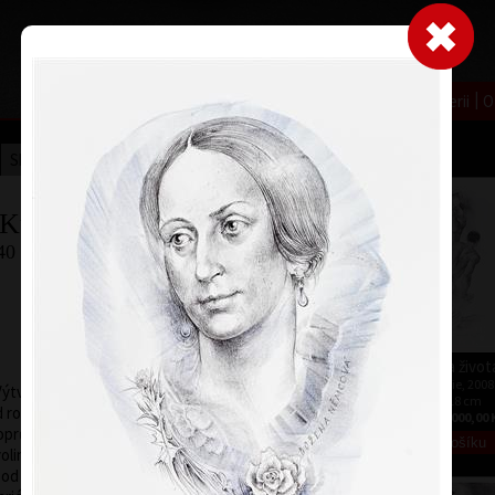
|
|
|
|
|
Home
Umělci
Vybrat dílo
Vybrat dárek
O galerii
O
Sbírky
 Kulhánek
40 † 27. 1. 2013
Vzpomínka_
Vertikála života
barevný lept, 1983
litografie, 2008
Výtvarná studia
19,5 x 13,5 cm
34 x 18 cm
d roku 1958
cena:
12 000,00 Kč
cena:
15 000,00 
oprůmyslové v
volinského.
pod jeho vedením