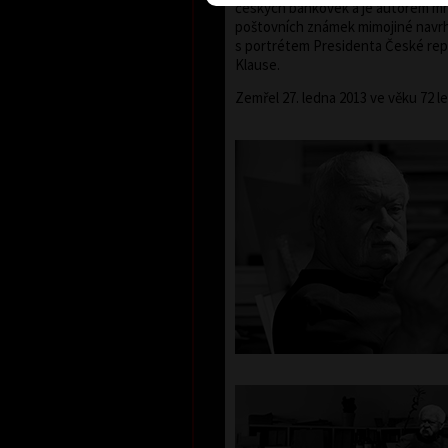
českých bankovek a je autorem m
poštovních známek mimojiné navr
s portrétem Presidenta České rep
Klause.
Zemřel 27. ledna 2013 ve věku 72 le