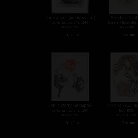
The Speech (adjustováno)
Vertikála život
barevná litografie, 1995
barevná litografie,
65 x 49 cm
34 x 22 cm
•
•
Prodáno
Prodáno
Don´t worry, be happy!
Ex libris - W.A.M
barevná litografie, 1994
lept, 1995
65 x 49 cm
13,5 x 8,5 cm
•
•
Prodáno
Prodáno