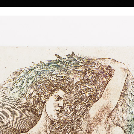
|
|
|
|
|
Home
Umělci
Vybrat dílo
Vybrat dárek
O galerii
O
Sbírky
 Kulhánek
40 † 27. 1. 2013
Vzpomínka_
Vertikála života
barevný lept, 1983
litografie, 2008
Výtvarná studia
19,5 x 13,5 cm
34 x 18 cm
d roku 1958
cena:
12 000,00 Kč
cena:
15 000,00 
oprůmyslové v
volinského.
pod jeho vedením