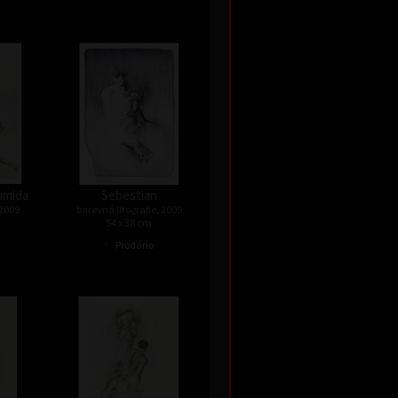
ramida
Sebestian
 2009
barevná litografie, 2009
54 x 38 cm
•
Prodáno