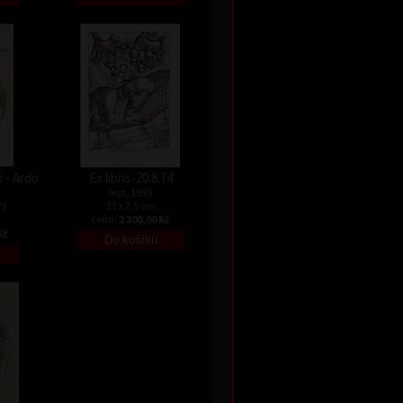
 - Ardo
Ex libris-20.8.74
lept, 1995
11 x 7,5 cm
71
cena:
2 300,00 Kč
Kč