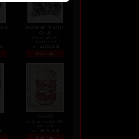
ůrky -
Bestiárium - Prasata -
cyklus
78
barevný lept, 1978
24,5 x 17,5 cm
Kč
cena:
11 500,00 Kč
Největší
barevná litografie, 1992
66 x 51 cm
Kč
cena:
20 000,00 Kč