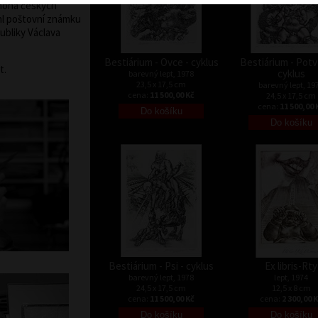
noha českých
hl poštovní známku
ubliky Václava
Bestiárium - Ovce - cyklus
Bestiárium - Potv
t.
cyklus
barevný lept, 1978
23,5 x 17,5 cm
barevný lept, 19
cena:
11 500,00 Kč
24,5 x 17,5 cm
cena:
11 500,00 
Bestiárium - Psi - cyklus
Ex libris-Rty
barevný lept, 1978
lept, 1974
24,5 x 17,5 cm
12,5 x 8 cm
cena:
11 500,00 Kč
cena:
2 300,00 