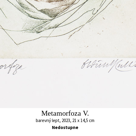
ené grafiky byly
32 x 26 cm
barevný lept, 1971
cena:
15 000,00 
43 x 28,5 cm
o upálení. Páni
cena:
25 000,00 Kč
. Oldřich Kulhánek k
 životní situace,
etku humoru,
bě ve znamení
polupráce s
Díky řadě přátel z
a, Rakouska a
kontakt s
u komunistického
eskoslovensku,
Dobrý den, pane Kafka
Adam
Umělci, (a široká
barevný lept, 1980
litografie, 2007
estovat. V roce
55,5 x 49 cm
43,5 x 32,5 cm
žitosti Lithographic
cena:
30 000,00 Kč
cena:
15 000,00 
y Státy navštívil
o kresbě v Atlantic
Beach. V roce 1995
Metamorfoza V.
-Clear Lake v
barevný lept, 2023, 21 x 14,5 cm
Nedostupne
návrzích nových