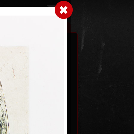
Přihlásit se
|
|
|
 grafice
Výstavy
Kontakt
Košík
 II
Soulad
litografie, 2003
47 x 28 cm
Kč
cena:
25 000,00 Kč