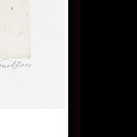
57 x 40 cm
Kč
cena:
25 000,00 Kč
Adam a Eva
barevný lept, 1980
44 x32 cm
Kč
cena:
28 000,00 Kč