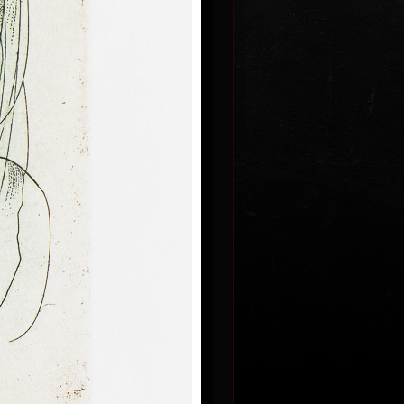
Pocta J. Seifertovi
barevný lept, 2011
28,5 x 19 cm
Kč
cena:
14 000,00 Kč
nata
Dvacet let
barevný lept, 1988