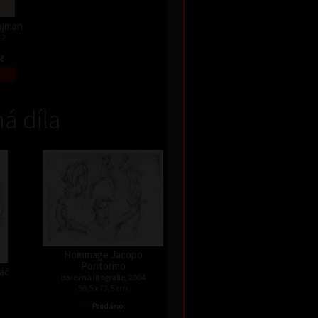
Najman
12
Kč
á díla
Hommage Jacopo
Pontormo
háč
barevná litografie, 2004
56,5 x 73,5 cm
•
Prodáno