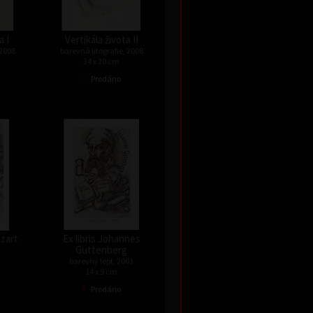
a I
Vertikála života II
 2008
barevná litografie, 2008
34 x 20 cm
•
Prodáno
ozart
Ex libris Johannes
Guttenberg
barevný lept, 2003
14 x 9 cm
•
Prodáno