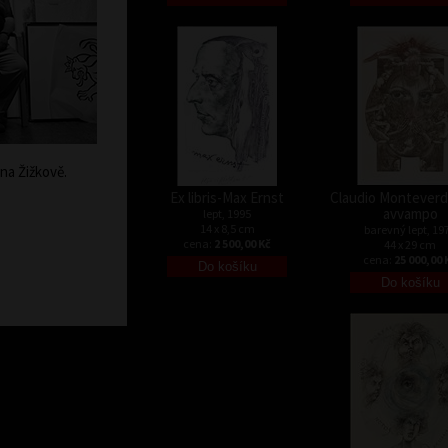
na Žižkově.
Ex libris-Max Ernst
Claudio Monteverdi
avvampo
lept, 1995
14 x 8,5 cm
barevný lept, 19
cena:
2 500,00 Kč
44 x 29 cm
cena:
25 000,00 