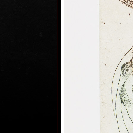
se stala základem jeho umělecké ka
V březnu 1971 byl zatčen StB a ob
grafickými listy z let 1968-1971 ha
komunistických zemí (čímž byla mín
některých jeho grafických listech) 
pobuřování... Případ, tak jako mnoh
vyfabrikován agenty Státní bezpeč
zvané Kulhánek a spol. číslo 3T 80/
stejně postižen byl i jeho kolega a
malíř Jan Krejčí), se jednalo o jede
komunistické genocidy ducha po r
měsíčním věznění byl propuštěn a 
každých čtrnáct dnů vyslýchán. T
situace občana K. trvala do konce 
Přestože rozhodnutím prezidenta b
které byli žalováni, amnestovány, k
líčení u Obvodního soudu pro Prah
nehorázné frašce hodné Haškova 
Švejka na lavici obžalovaných "use
grafických listů a devět grafik ko
statovali jako svědkové obžaloby. G
odsouzeny soudcem Petrem Stutzig
Indiskrecí jednoho z přísedících t