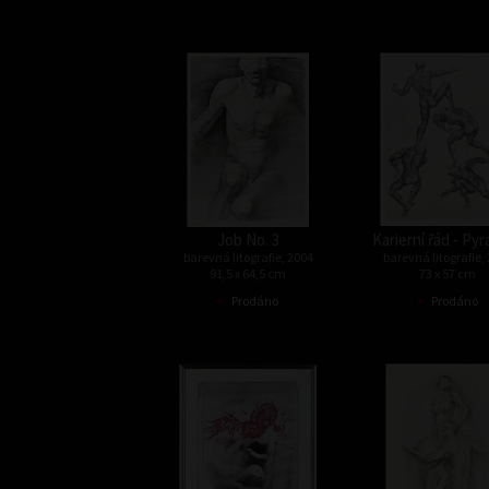
Job No. 3
Karierní řád - Py
barevná litografie, 2004
barevná litografie,
91,5 x 64,5 cm
73 x 57 cm
•
•
Prodáno
Prodáno