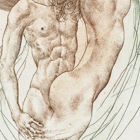
riéry.
viněn, že svými
nobil představitele
ěna tvář Stalina v
a tím se dopustil i
o jiných, byl
nosti. V kauze,
72 (spol. proto, že
Sluchátko
Sebastian I.
 přítel, akademický
barevný lept, 1978
litografie, 2009
11,5 x 7 cm
65,5 x 48,5 cm
n z prvních případů
cena:
2 500,00 Kč
cena:
39 000,00 
oce 1968. Po
po celé dva roky
ato kafkovská
roku 1972.
yly paragrafy, za
onalo se 5. 7. 1973
u 10. V této
Dobrého vojáka
dlo" jeho jedenáct
legových. Oba
rafiky byly
em k likvidaci.
Hommage a Claudio
Figura serpenti
ohoto tribunálu se
Monteverdi
litografie, 2004