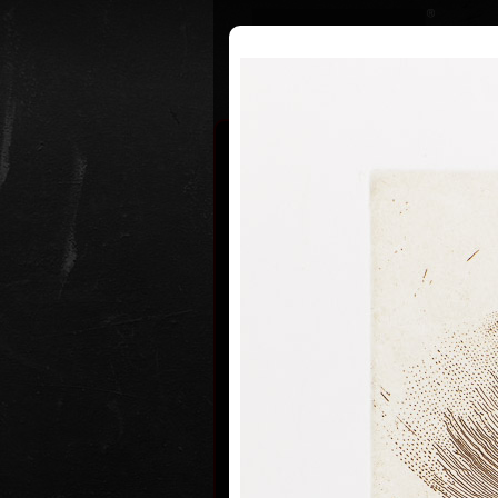
Životopis
Výstavy
Ocenění
Oldřich
* 26. 2. 19
Narodil se 26. února 1940 v Praze. 
začal na Výtvarné škole v Praze. O
studoval na Vysoké škole uměleck
Praze v ateliéru profesora Karla S
Učednická léta strávená na škole 