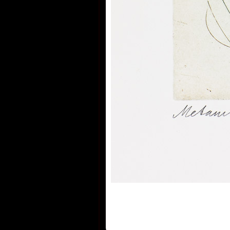
později dozvěděl, že jejich odsouz
ušetřeny likvidace, čímž se rozuměl
soudci si je rozebrali, tedy ukradli
tomu říká: "Tehdy jsem pochopil, že
byť tragická, nikdy nepostrádá šp
pravda, většinou velice černého".
Sedmdesátá léta jsou v jeho tvor
totálního zákazu výstav, zákazu s
nakladatelstvími, zákazu publicity. 
U.S.A, Holandska, Belgie, Německ
Francie v období Temna neztrácel 
výtvarnou scénou Evropy. Po pád
režimu v roce 1989 se situace v Č
později v České republice změnila. 
veřejnost), mohli konečně volně c
1990 poprvé navštívil USA při příle
Workshop v Los Angeles. Od té dob
vícekrát. V létě 1991 vedl seminář 
Center for the Arts, New Smyrne 
hostoval na University of Houston
Texasu.
V letech 1992 až 1993 pracoval na 