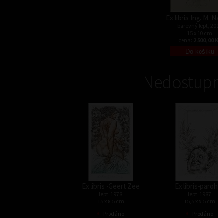
Ex libris Ing. M. 
barevný lept, 20
15 x 10 cm
cena:
2 500,00 
Nedostupn
Ex libris -Geert Zee
Ex libris-paro
lept, 1978
lept, 1987
15 x 8,5 cm
15,5 x 9,5 cm
•
•
Prodáno
Prodáno