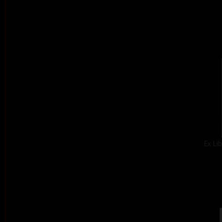
Ex Lib