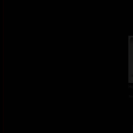
Ho
ba