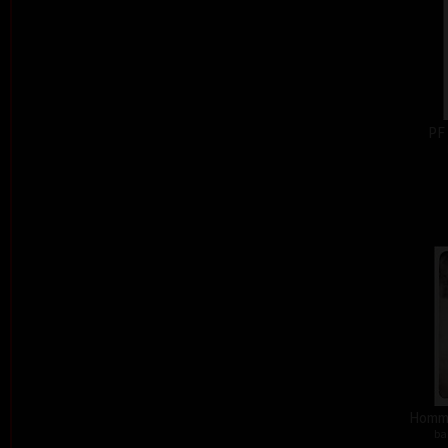
PF
Homma
ba