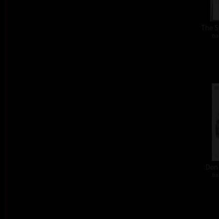
The S
ba
Don´
ba