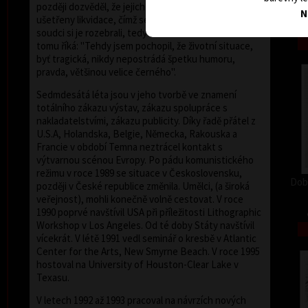
později dozvěděl, že jejich odsouzené grafiky byly
N
ušetřeny likvidace, čímž se rozumělo upálení. Páni
soudci si je rozebrali, tedy ukradli. Oldřich Kulhánek k
tomu říká: "Tehdy jsem pochopil, že životní situace,
byť tragická, nikdy nepostrádá špetku humoru,
pravda, většinou velice černého".
Sedmdesátá léta jsou v jeho tvorbě ve znamení
totálního zákazu výstav, zákazu spolupráce s
nakladatelstvími, zákazu publicity. Díky řadě přátel z
U.S.A, Holandska, Belgie, Německa, Rakouska a
Francie v období Temna neztrácel kontakt s
výtvarnou scénou Evropy. Po pádu komunistického
režimu v roce 1989 se situace v Československu,
Dob
později v České republice změnila. Umělci, (a široká
veřejnost), mohli konečně volně cestovat. V roce
1990 poprvé navštívil USA při příležitosti Lithographic
Workshop v Los Angeles. Od té doby Státy navštívil
vícekrát. V létě 1991 vedl seminář o kresbě v Atlantic
Center for the Arts, New Smyrne Beach. V roce 1995
hostoval na University of Houston-Clear Lake v
Texasu.
V letech 1992 až 1993 pracoval na návrzích nových