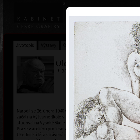
|
Home
Uměl
Životopis
Výstavy
Ocenění
Sbírky
Oldřich Kulhánek
* 26. 2. 1940 † 27. 1. 2013
Narodil se 26. února 1940 v Praze. Výtvarná studia
začal na Výtvarné škole v Praze. Od roku 1958
studoval na Vysoké škole uměleckoprůmyslové v
Praze v ateliéru profesora Karla Svolinského.
Učednická léta strávená na škole pod jeho vedením