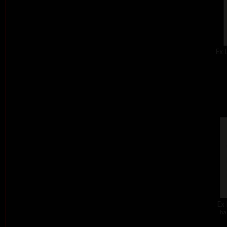
Ex 
Ex 
ba