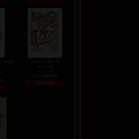
 - Ardo
Ex libris-20.8.74
lept, 1995
11 x 7,5 cm
71
cena:
2 300,00 Kč
Kč