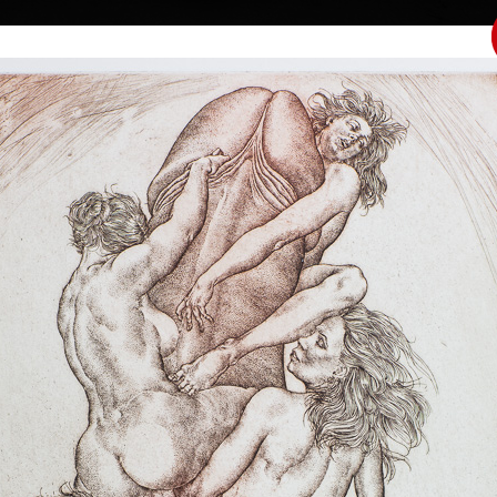
|
|
|
|
|
Home
Umělci
Vybrat dílo
Vybrat dárek
O galerii
O
Sbírky
 Kulhánek
40 † 27. 1. 2013
Vzpomínka_
Vertikála života
barevný lept, 1983
litografie, 2008
Výtvarná studia
19,5 x 13,5 cm
34 x 18 cm
d roku 1958
cena:
12 000,00 Kč
cena:
15 000,00 
oprůmyslové v
volinského.
pod jeho vedením