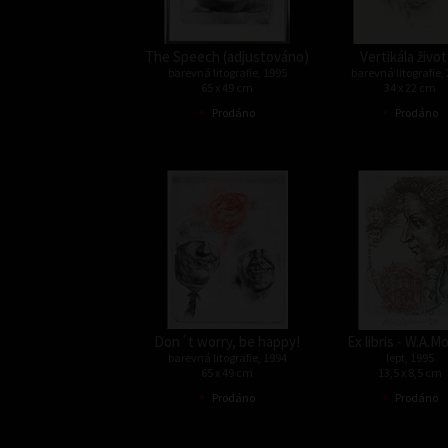
The Speech (adjustováno)
Vertikála život
barevná litografie, 1995
barevná litografie,
65 x 49 cm
34 x 22 cm
•
•
Prodáno
Prodáno
Don´t worry, be happy!
Ex libris - W.A.M
barevná litografie, 1994
lept, 1995
65 x 49 cm
13,5 x 8,5 cm
•
•
Prodáno
Prodáno