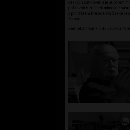
českých bankovek a je autorem m
poštovních známek mimojiné navr
s portrétem Presidenta České rep
Klause.
Zemřel 27. ledna 2013 ve věku 72 le