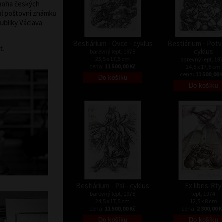
noha českých
hl poštovní známku
ubliky Václava
Bestiárium - Ovce - cyklus
Bestiárium - Potv
t.
cyklus
barevný lept, 1978
23,5 x 17,5 cm
barevný lept, 19
cena:
11 500,00 Kč
24,5 x 17,5 cm
cena:
11 500,00 
Bestiárium - Psi - cyklus
Ex libris-Rty
barevný lept, 1978
lept, 1974
24,5 x 17,5 cm
12,5 x 8 cm
cena:
11 500,00 Kč
cena:
2 300,00 