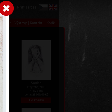
Přihlásit se
|
|
|
 grafice
Výstavy
Kontakt
Košík
 II
Soulad
litografie, 2003
47 x 28 cm
Kč
cena:
25 000,00 Kč