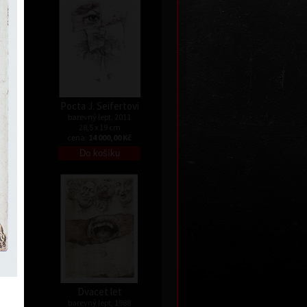
Pocta J. Seifertovi
barevný lept, 2011
28,5 x 19 cm
Kč
cena:
14 000,00 Kč
nata
Dvacet let
barevný lept, 1988