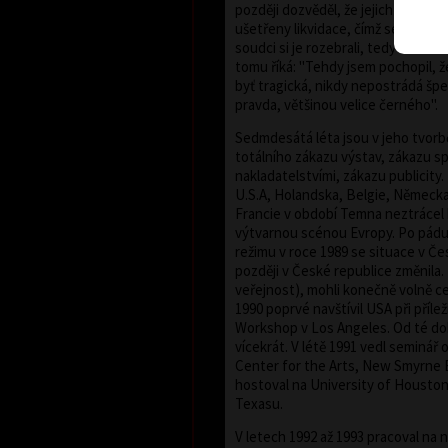
později dozvěděl, že jejich odsouz
ušetřeny likvidace, čímž se rozuměl
soudci si je rozebrali, tedy ukradli
tomu říká: "Tehdy jsem pochopil, že
byť tragická, nikdy nepostrádá šp
pravda, většinou velice černého".
Sedmdesátá léta jsou v jeho tvor
totálního zákazu výstav, zákazu s
nakladatelstvími, zákazu publicity. 
U.S.A, Holandska, Belgie, Německ
Francie v období Temna neztrácel 
výtvarnou scénou Evropy. Po pád
režimu v roce 1989 se situace v Č
později v České republice změnila. 
veřejnost), mohli konečně volně c
1990 poprvé navštívil USA při příle
Workshop v Los Angeles. Od té dob
vícekrát. V létě 1991 vedl seminář 
Center for the Arts, New Smyrne 
hostoval na University of Houston
Texasu.
V letech 1992 až 1993 pracoval na 