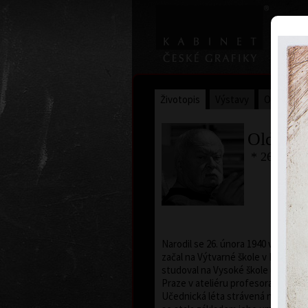
Životopis
Výstavy
Ocenění
Oldřich
* 26. 2. 19
Narodil se 26. února 1940 v Praze. 
začal na Výtvarné škole v Praze. O
studoval na Vysoké škole uměleck
Praze v ateliéru profesora Karla S
Učednická léta strávená na škole 