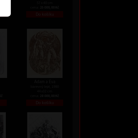
57 x 40 cm
Kč
cena:
25 000,00 Kč
Adam a Eva
barevný lept, 1980
44 x32 cm
Kč
cena:
28 000,00 Kč