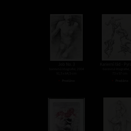
Job No. 3
Karierní řád - Py
barevná litografie, 2004
barevná litografie,
91,5 x 64,5 cm
73 x 57 cm
•
•
Prodáno
Prodáno