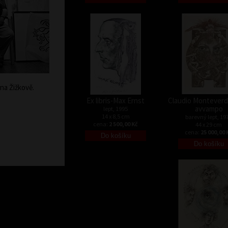
na Žižkově.
Ex libris-Max Ernst
Claudio Monteverdi
avvampo
lept, 1995
14 x 8,5 cm
barevný lept, 19
cena:
2 500,00 Kč
44 x 29 cm
cena:
25 000,00 