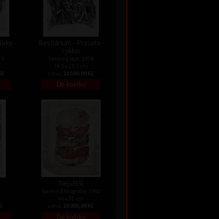
ůrky -
Bestiárium - Prasata -
cyklus
78
barevný lept, 1978
24,5 x 17,5 cm
Kč
cena:
11 500,00 Kč
Největší
barevná litografie, 1992
66 x 51 cm
Kč
cena:
20 000,00 Kč