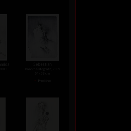
ramida
Sebestian
 2009
barevná litografie, 2009
54 x 38 cm
•
Prodáno