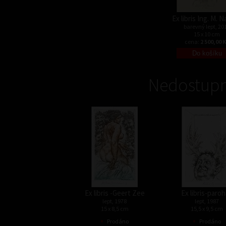
Ex libris Ing. M. 
barevný lept, 20
15 x 10 cm
cena:
2 500,00 
Nedostupn
Ex libris -Geert Zee
Ex libris-paro
lept, 1978
lept, 1987
15 x 8,5 cm
15,5 x 9,5 cm
•
•
Prodáno
Prodáno