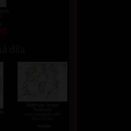
Najman
12
Kč
á díla
Hommage Jacopo
Pontormo
háč
barevná litografie, 2004
56,5 x 73,5 cm
•
Prodáno