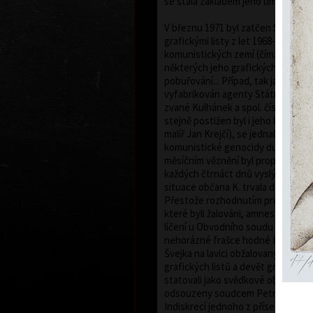
se stala základem jeho umělecké ka
V březnu 1971 byl zatčen StB a ob
grafickými listy z let 1968-1971 ha
komunistických zemí (čímž byla mín
některých jeho grafických listech) 
pobuřování... Případ, tak jako mnoh
vyfabrikován agenty Státní bezpeč
zvané Kulhánek a spol. číslo 3T 80/
stejně postižen byl i jeho kolega a
malíř Jan Krejčí), se jednalo o jede
komunistické genocidy ducha po r
měsíčním věznění byl propuštěn a 
každých čtrnáct dnů vyslýchán. T
situace občana K. trvala do konce 
Přestože rozhodnutím prezidenta b
které byli žalováni, amnestovány, k
líčení u Obvodního soudu pro Prah
nehorázné frašce hodné Haškova 
Švejka na lavici obžalovaných "use
grafických listů a devět grafik ko
statovali jako svědkové obžaloby. G
odsouzeny soudcem Petrem Stutzig
Indiskrecí jednoho z přísedících t