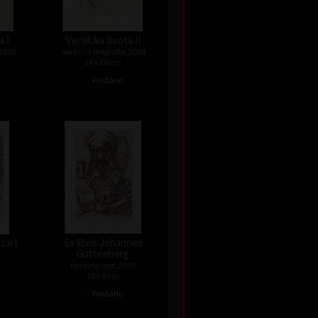
a I
Vertikála života II
 2008
barevná litografie, 2008
34 x 20 cm
•
Prodáno
ozart
Ex libris Johannes
Guttenberg
barevný lept, 2003
14 x 9 cm
•
Prodáno