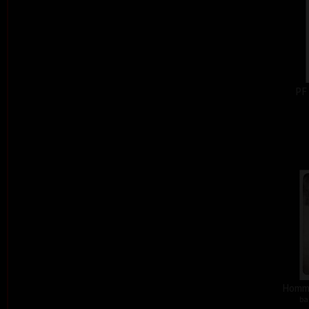
PF
Homma
ba