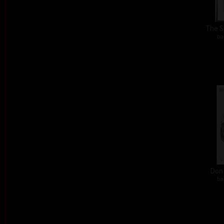
The S
ba
Don´
ba