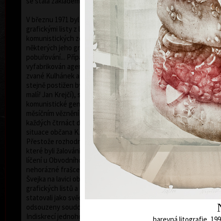
se stala základem jeho umělecké kariéry.
V březnu 1971 byl zatčen StB a obviněn, že svými
grafickými listy z let 1968-1971 hanobil představitele
komunistických zemí (čímž byla míněna tvář Stalina v
některých jeho grafických listech) a tím se dopustil i
pobuřování... Případ, tak jako mnoho jiných, byl
vyfabrikován agenty Státní bezpečnosti. V kauze,
zvané Kulhánek a spol. číslo 3T 80/72 (spol. proto, že
stejně postižen byl i jeho kolega a přítel, akademický
malíř Jan Krejčí), se jednalo o jeden z prvních případů
komunistické genocidy ducha po roce 1968. Po
měsíčním věznění byl propuštěn a po celé dva roky
každých čtrnáct dnů vyslýchán. Tato kafkovská
situace občana K. trvala do konce roku 1972.
Přestože rozhodnutím prezidenta byly paragrafy, za
které byli žalováni, amnestovány, konalo se 5. 7. 1973
líčení u Obvodního soudu pro Prahu 10. V této
nehorázné frašce hodné Haškova Dobrého vojáka
Švejka na lavici obžalovaných "usedlo" jeho jedenáct
grafických listů a devět grafik kolegových. Oba
statovali jako svědkové obžaloby. Grafiky byly
odsouzeny soudcem Petrem Stutzigem k likvidaci.
Ho
Indiskrecí jednoho z přísedících tohoto tribunálu se
barevná litografie, 199