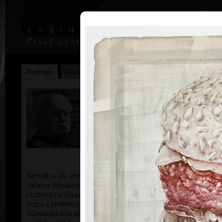
|
Home
Uměl
Životopis
Výstavy
Ocenění
Sbírky
Oldřich Kulhánek
* 26. 2. 1940 † 27. 1. 2013
Narodil se 26. února 1940 v Praze. Výtvarná studia
začal na Výtvarné škole v Praze. Od roku 1958
studoval na Vysoké škole uměleckoprůmyslové v
Praze v ateliéru profesora Karla Svolinského.
Učednická léta strávená na škole pod jeho vedením