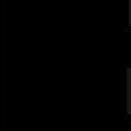
Ex 
Ex 
ba