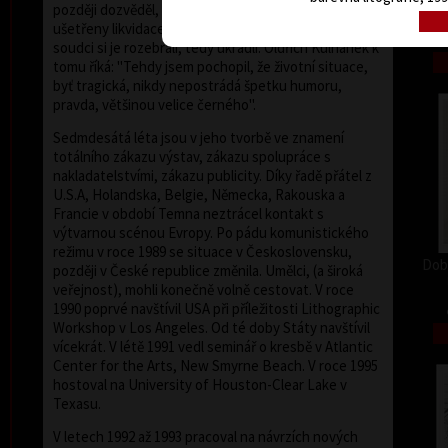
později dozvěděl, že jejich odsouzené grafiky byly
ušetřeny likvidace, čímž se rozumělo upálení. Páni
soudci si je rozebrali, tedy ukradli. Oldřich Kulhánek k
tomu říká: "Tehdy jsem pochopil, že životní situace,
byť tragická, nikdy nepostrádá špetku humoru,
pravda, většinou velice černého".
Sedmdesátá léta jsou v jeho tvorbě ve znamení
totálního zákazu výstav, zákazu spolupráce s
nakladatelstvími, zákazu publicity. Díky řadě přátel z
U.S.A, Holandska, Belgie, Německa, Rakouska a
Francie v období Temna neztrácel kontakt s
výtvarnou scénou Evropy. Po pádu komunistického
režimu v roce 1989 se situace v Československu,
Dob
později v České republice změnila. Umělci, (a široká
veřejnost), mohli konečně volně cestovat. V roce
1990 poprvé navštívil USA při příležitosti Lithographic
Workshop v Los Angeles. Od té doby Státy navštívil
vícekrát. V létě 1991 vedl seminář o kresbě v Atlantic
Center for the Arts, New Smyrne Beach. V roce 1995
hostoval na University of Houston-Clear Lake v
Texasu.
V letech 1992 až 1993 pracoval na návrzích nových