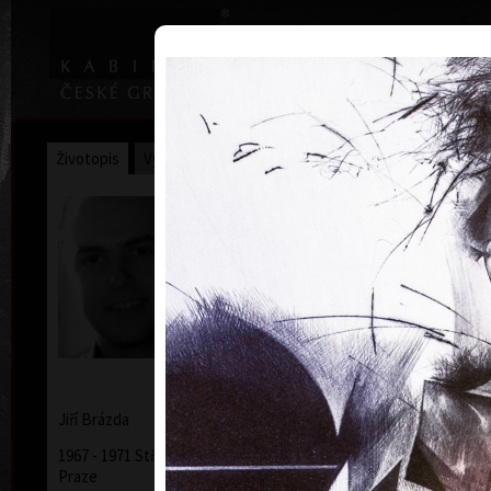
|
Home
Uměl
Životopis
Výstavy
Ocenění
Sbírky
Jiří Brázda
* 9. 5. 1952
Jiří
Brázda
1967 - 1971 Střední uměleckoprůmyslová škola v
Praze