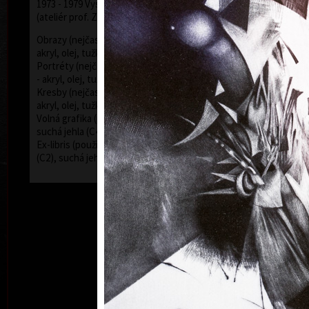
1973 - 1979 Vysoká škola uměleckoprůmyslová v Praze
(ateliér prof. Z. Sklenáře a J. Mikuly)
Obrazy (nejčastěji používaná technika kombinovaná -
akryl, olej, tužky, barevné inkousty - plátno, sololit)
Portréty (nejčastěji používaná technika kombinovaná
- akryl, olej, tužky, barevné inkousty - plátno, sololit)
Kresby (nejčastěji používaná technika kombinovaná -
akryl, olej, tužky, barevné inkousty - papír)
Volná grafika (používaná technika kombinovaná -
suchá jehla (C4), rytina (C2), mezzotinta (C7))
Ex-libris (používaná technika kombinovaná - mědiryt
(C2), suchá jehla (C4), mezzotinta (C7))