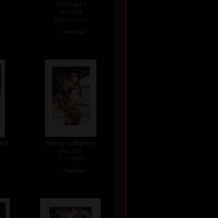
Kolébání I
lept, 2004
20,5 x 14,5 cm
•
Prodáno
tem
Matka s dítětem
lept, 1987
11 x 7,5 cm
•
Prodáno