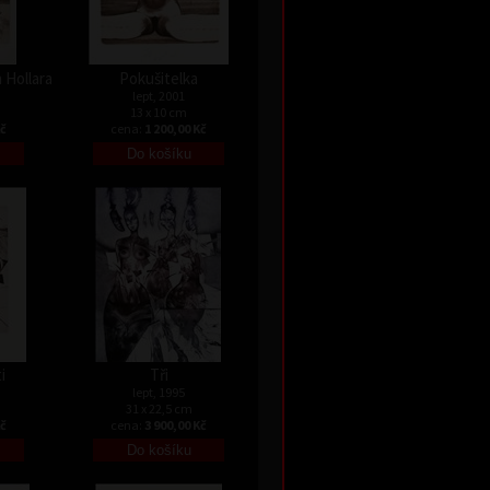
 Hollara
Pokušitelka
lept, 2001
13 x 10 cm
Kč
cena:
1 200,00 Kč
i
Tři
lept, 1995
31 x 22,5 cm
Kč
cena:
3 900,00 Kč