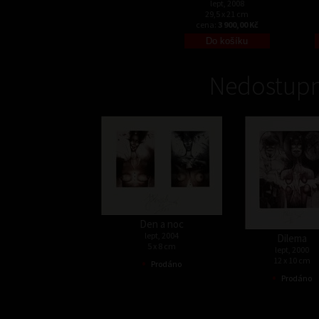
lept, 2008
29,5 x 21 cm
cena:
3 900,00 Kč
Nedostupn
Den a noc
lept, 2004
Dilema
5 x 8 cm
lept, 2000
•
12 x 10 cm
Prodáno
•
Prodáno