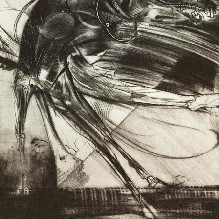
oprůmyslová v Praze
)
nika kombinovaná -
- plátno, sololit)
chnika kombinovaná
y - plátno, sololit)
nika kombinovaná -
 - papír)
Dárek
F.Schubert
 kombinovaná -
lept, 1991
lept, 1988
10 x 7 cm
10,5 x 7 cm
otinta (C7))
cena:
1 200,00 Kč
cena:
900,00 K
inovaná - mědiryt
(C7))
Flirt
Hustá polévk
lept, 2000
lept, 2003