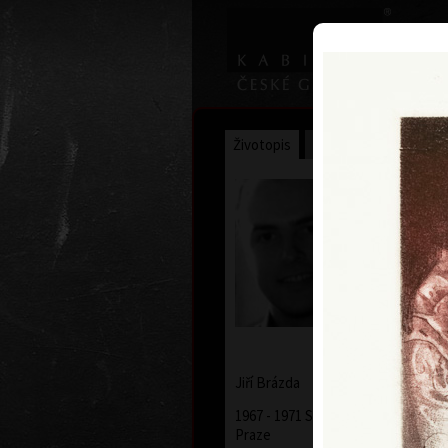
Životopis
Výstavy
Ocenění
Jiří Brá
* 9. 5. 195
Jiří
Brázda
1967 - 1971 Střední uměleckoprůmy
Praze