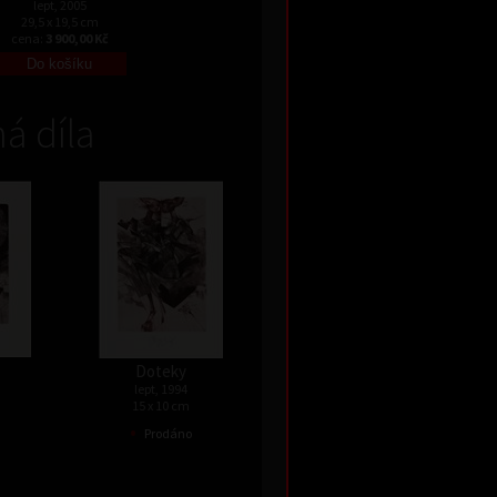
lept, 2005
29,5 x 19,5 cm
cena:
3 900,00 Kč
á díla
Doteky
lept, 1994
15 x 10 cm
•
Prodáno