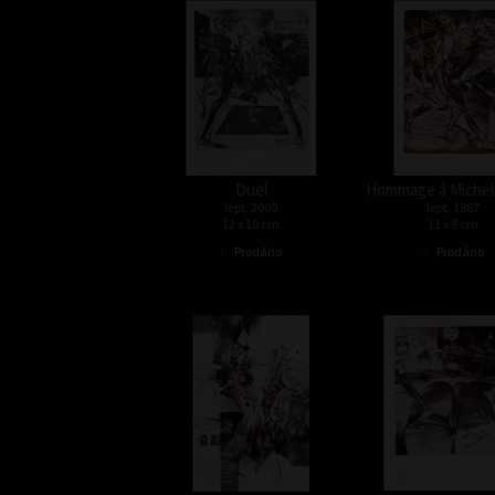
Duel
Hommage á Michel
lept, 2000
lept, 1987
12 x 10 cm
11 x 9 cm
•
•
Prodáno
Prodáno