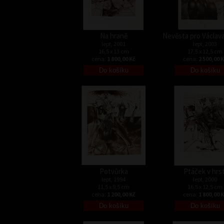
Na hraně
Nevěsta pro Václava
lept, 2001
lept, 2003
16,5 x 13 cm
17,5 x 12,5 cm
cena:
1 800,00 Kč
cena:
2 500,00 
Potvůrka
Ptáček v hrst
lept, 1994
lept, 2000
11,5 x 9,5 cm
16,5 x 12,5 cm
cena:
1 200,00 Kč
cena:
1 800,00 