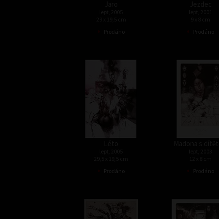
Jaro
Jezdec
lept, 2005
lept, 2001
29 x 19,5 cm
9 x 8 cm
•
•
Prodáno
Prodáno
Léto
Madona s dítě
lept, 2005
lept, 2003
29,5 x 19,5 cm
12 x 8 cm
•
•
Prodáno
Prodáno