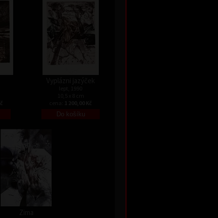
Vyplázni jazýček
lept, 1990
10,5 x 8 cm
Kč
cena:
1 200,00 Kč
Zima