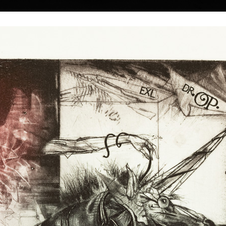
|
|
|
|
|
Home
Umělci
Vybrat dílo
Vybrat dárek
O galerii
O
Sbírky
zda
2
A
Árie
lept, 1998
lept, 2001
11,5 x 8 cm
19,5 x 13,5 cm
cena:
1 200,00 Kč
cena:
2 400,00 
slová škola v