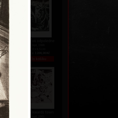
Faunovo odpoledne
lept, 1988
10 x 6,5 cm
č
cena:
1 200,00 Kč
a
In backwards town
lept, 2001