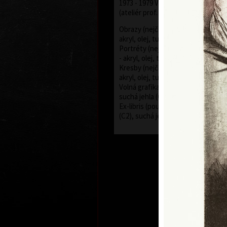
1973 - 1979 Vysoká škola uměleck
(ateliér prof. Z. Sklenáře a J. Mikuly
Obrazy (nejčastěji používaná tech
akryl, olej, tužky, barevné inkousty 
Portréty (nejčastěji používaná te
- akryl, olej, tužky, barevné inkoust
Kresby (nejčastěji používaná tech
akryl, olej, tužky, barevné inkousty
Volná grafika (používaná technika
suchá jehla (C4), rytina (C2), mezz
Ex-libris (používaná technika komb
(C2), suchá jehla (C4), mezzotinta 