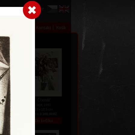
Přihlásit se
|
|
|
 grafice
Výstavy
Kontakt
Košík
Čtenář
lept, 1991
13 x 10,5 cm
Kč
cena:
1 200,00 Kč