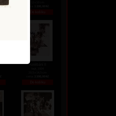
12 x 10 cm
Kč
cena:
1 200,00 Kč
Kolébání II
lept, 2004
20,5 x 14,5 cm
Kč
cena:
2 200,00 Kč