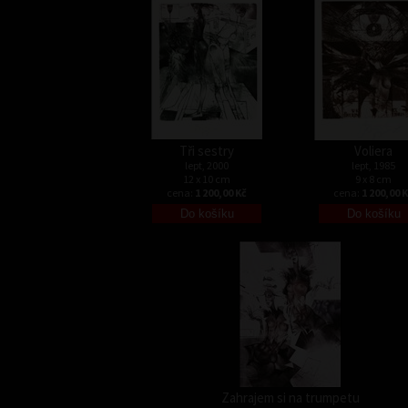
Tři sestry
Voliera
lept, 2000
lept, 1985
12 x 10 cm
9 x 8 cm
cena:
1 200,00 Kč
cena:
1 200,00 
Zahrajem si na trumpetu