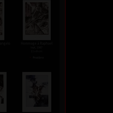
angelo
Hommage á Raphael
lept, 1987
11 x 8 cm
•
Prodáno