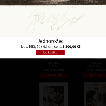
17,5 x 13 cm
10 x 8 cm
cena:
1 800,00 Kč
cena:
1 200,00 
Jednorožec
lept, 1987, 10 x 6,5 cm, cena:
1 200,00 Kč
Jednorožec
Jízda
lept, 1987
lept, 1997
10 x 6,5 cm
29,5 x 19,5 cm
cena:
1 200,00 Kč
cena:
3 900,00 