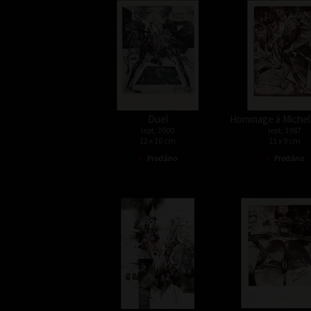
Duel
Hommage á Michel
lept, 2000
lept, 1987
12 x 10 cm
11 x 9 cm
•
•
Prodáno
Prodáno