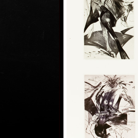
1973 - 1979 Vysoká škola uměleck
(ateliér prof. Z. Sklenáře a J. Mikuly
Obrazy (nejčastěji používaná tech
akryl, olej, tužky, barevné inkousty 
Portréty (nejčastěji používaná te
- akryl, olej, tužky, barevné inkoust
Kresby (nejčastěji používaná tech
akryl, olej, tužky, barevné inkousty
Volná grafika (používaná technika
suchá jehla (C4), rytina (C2), mezz
Ex-libris (používaná technika komb
(C2), suchá jehla (C4), mezzotinta 