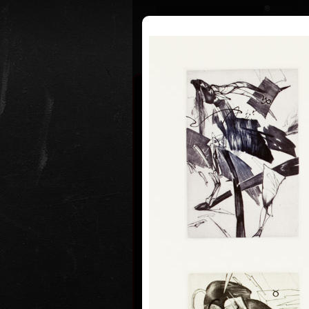
Životopis
Výstavy
Ocenění
Jiří Brá
* 9. 5. 195
Jiří
Brázda
1967 - 1971 Střední uměleckoprůmy
Praze