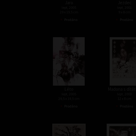
Jaro
Jezdec
lept, 2005
lept, 2001
29 x 19,5 cm
9 x 8 cm
•
•
Prodáno
Prodáno
Léto
Madona s dítě
lept, 2005
lept, 2003
29,5 x 19,5 cm
12 x 8 cm
•
•
Prodáno
Prodáno