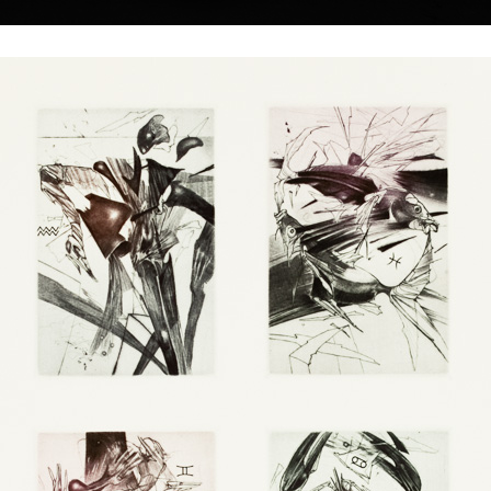
|
|
|
|
|
Home
Umělci
Vybrat dílo
Vybrat dárek
O galerii
O
Sbírky
zda
2
A
Árie
lept, 1998
lept, 2001
11,5 x 8 cm
19,5 x 13,5 cm
cena:
1 200,00 Kč
cena:
2 400,00 
slová škola v