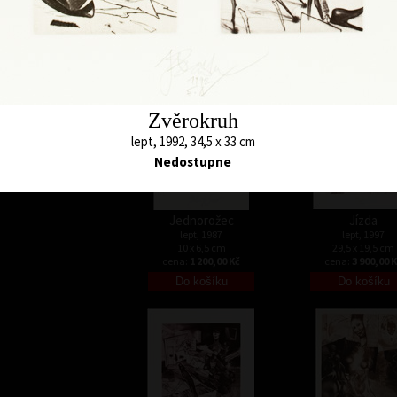
17,5 x 13 cm
10 x 8 cm
cena:
1 800,00 Kč
cena:
1 200,00 
Zvěrokruh
lept, 1992, 34,5 x 33 cm
Nedostupne
Jednorožec
Jízda
lept, 1987
lept, 1997
10 x 6,5 cm
29,5 x 19,5 cm
cena:
1 200,00 Kč
cena:
3 900,00 