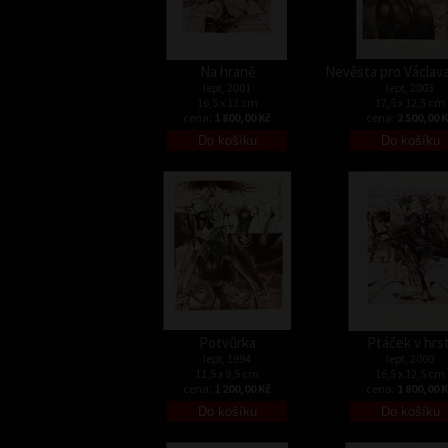
Na hraně
Nevěsta pro Václava
lept, 2001
lept, 2003
16,5 x 13 cm
17,5 x 12,5 cm
cena:
1 800,00 Kč
cena:
2 500,00 
Potvůrka
Ptáček v hrst
lept, 1994
lept, 2000
11,5 x 9,5 cm
16,5 x 12,5 cm
cena:
1 200,00 Kč
cena:
1 800,00 