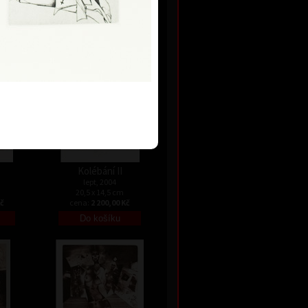
12 x 10 cm
Kč
cena:
1 200,00 Kč
Kolébání II
lept, 2004
20,5 x 14,5 cm
Kč
cena:
2 200,00 Kč