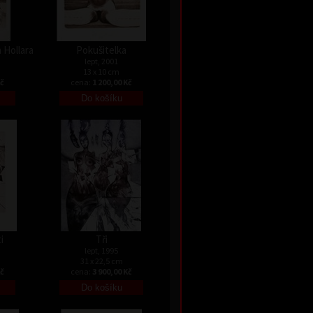
 Hollara
Pokušitelka
lept, 2001
13 x 10 cm
Kč
cena:
1 200,00 Kč
i
Tři
lept, 1995
31 x 22,5 cm
Kč
cena:
3 900,00 Kč