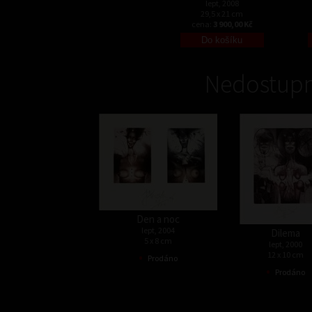
lept, 2008
29,5 x 21 cm
cena:
3 900,00 Kč
Nedostupn
Den a noc
lept, 2004
Dilema
5 x 8 cm
lept, 2000
•
12 x 10 cm
Prodáno
•
Prodáno