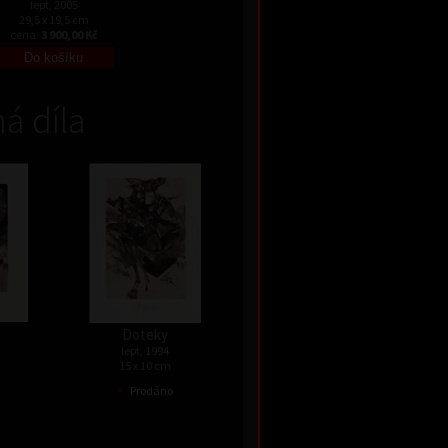
lept, 2005
29,5 x 19,5 cm
cena:
3 900,00 Kč
á díla
Doteky
lept, 1994
15 x 10 cm
•
Prodáno