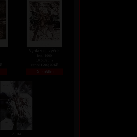
Vyplázni jazýček
lept, 1990
10,5 x 8 cm
Kč
cena:
1 200,00 Kč
Zima