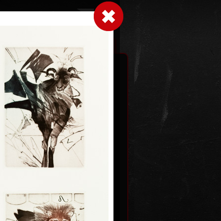
Přihlásit se
|
|
|
 grafice
Výstavy
Kontakt
Košík
Čtenář
lept, 1991
13 x 10,5 cm
Kč
cena:
1 200,00 Kč