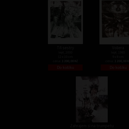
Tři sestry
Voliera
lept, 2000
lept, 1985
12 x 10 cm
9 x 8 cm
cena:
1 200,00 Kč
cena:
1 200,00 
Zahrajem si na trumpetu