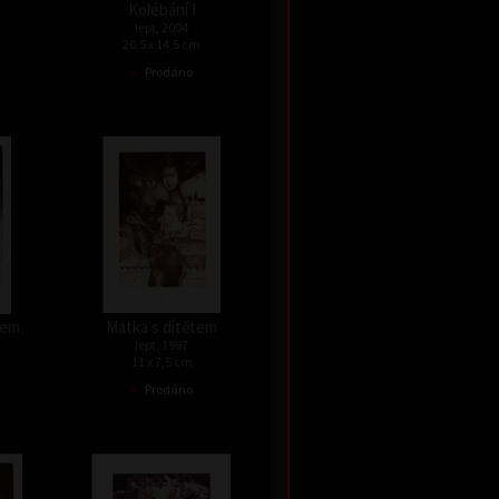
Kolébání I
lept, 2004
20,5 x 14,5 cm
•
Prodáno
tem
Matka s dítětem
lept, 1987
11 x 7,5 cm
•
Prodáno