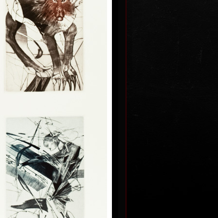
Faunovo odpoledne
lept, 1988
10 x 6,5 cm
č
cena:
1 200,00 Kč
a
In backwards town
lept, 2001