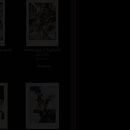
angelo
Hommage á Raphael
lept, 1987
11 x 8 cm
•
Prodáno