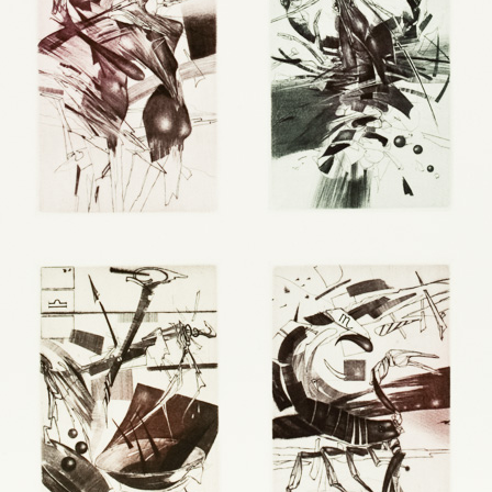
oprůmyslová v Praze
)
nika kombinovaná -
- plátno, sololit)
chnika kombinovaná
y - plátno, sololit)
nika kombinovaná -
 - papír)
Dárek
F.Schubert
 kombinovaná -
lept, 1991
lept, 1988
10 x 7 cm
10,5 x 7 cm
otinta (C7))
cena:
1 200,00 Kč
cena:
900,00 K
inovaná - mědiryt
(C7))
Flirt
Hustá polévk
lept, 2000
lept, 2003