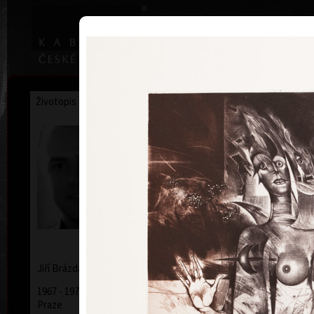
|
Home
Uměl
Životopis
Výstavy
Ocenění
Sbírky
Jiří Brázda
* 9. 5. 1952
Jiří
Brázda
1967 - 1971 Střední uměleckoprůmyslová škola v
Praze