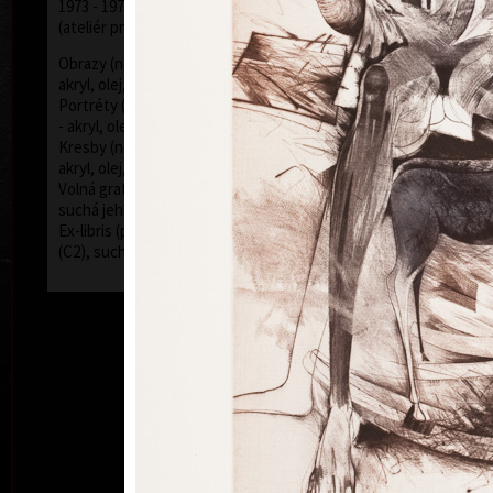
1973 - 1979 Vysoká škola uměleckoprůmyslová v Praze
(ateliér prof. Z. Sklenáře a J. Mikuly)
Obrazy (nejčastěji používaná technika kombinovaná -
akryl, olej, tužky, barevné inkousty - plátno, sololit)
Portréty (nejčastěji používaná technika kombinovaná
- akryl, olej, tužky, barevné inkousty - plátno, sololit)
Kresby (nejčastěji používaná technika kombinovaná -
akryl, olej, tužky, barevné inkousty - papír)
Volná grafika (používaná technika kombinovaná -
suchá jehla (C4), rytina (C2), mezzotinta (C7))
Ex-libris (používaná technika kombinovaná - mědiryt
(C2), suchá jehla (C4), mezzotinta (C7))