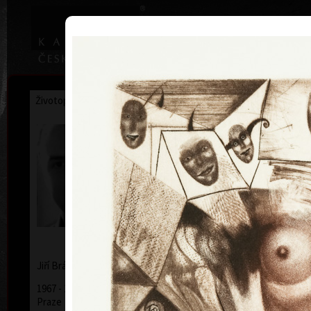
|
Home
Uměl
Životopis
Výstavy
Ocenění
Sbírky
Jiří Brázda
* 9. 5. 1952
Jiří
Brázda
1967 - 1971 Střední uměleckoprůmyslová škola v
Praze