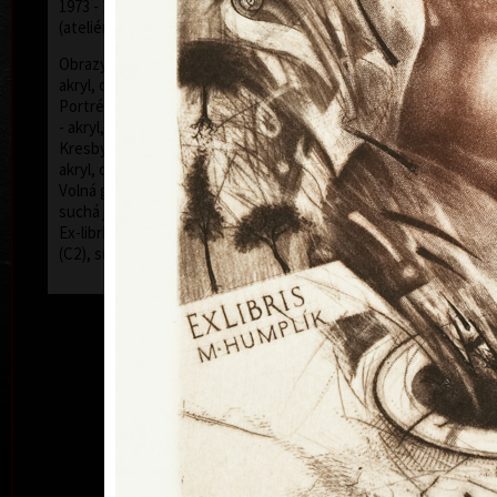
1973 - 1979 Vysoká škola uměleckoprůmyslová v Praze
(ateliér prof. Z. Sklenáře a J. Mikuly)
Obrazy (nejčastěji používaná technika kombinovaná -
akryl, olej, tužky, barevné inkousty - plátno, sololit)
Portréty (nejčastěji používaná technika kombinovaná
- akryl, olej, tužky, barevné inkousty - plátno, sololit)
Kresby (nejčastěji používaná technika kombinovaná -
akryl, olej, tužky, barevné inkousty - papír)
Volná grafika (používaná technika kombinovaná -
suchá jehla (C4), rytina (C2), mezzotinta (C7))
Ex-libris (používaná technika kombinovaná - mědiryt
(C2), suchá jehla (C4), mezzotinta (C7))