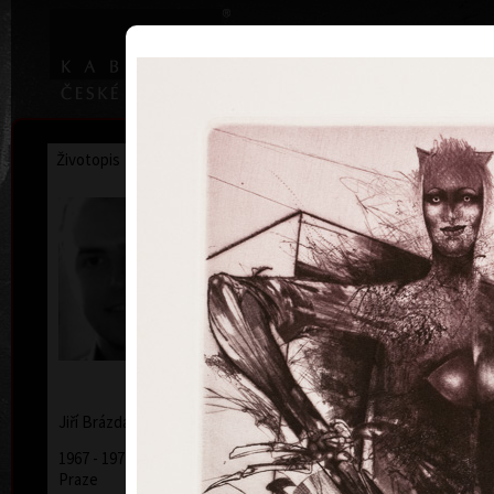
|
Home
Uměl
Životopis
Výstavy
Ocenění
Sbírky
Jiří Brázda
* 9. 5. 1952
Jiří
Brázda
1967 - 1971 Střední uměleckoprůmyslová škola v
Praze