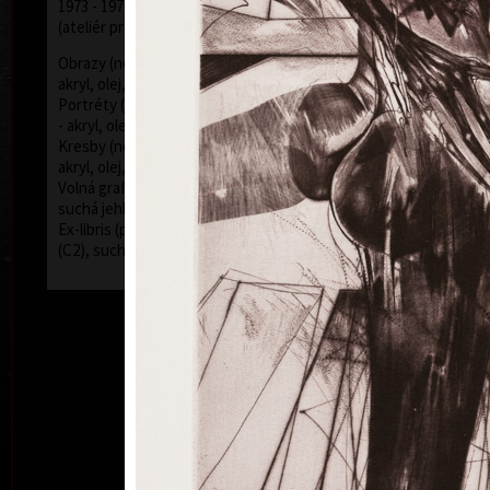
1973 - 1979 Vysoká škola uměleckoprůmyslová v Praze
(ateliér prof. Z. Sklenáře a J. Mikuly)
Obrazy (nejčastěji používaná technika kombinovaná -
akryl, olej, tužky, barevné inkousty - plátno, sololit)
Portréty (nejčastěji používaná technika kombinovaná
- akryl, olej, tužky, barevné inkousty - plátno, sololit)
Kresby (nejčastěji používaná technika kombinovaná -
akryl, olej, tužky, barevné inkousty - papír)
Volná grafika (používaná technika kombinovaná -
suchá jehla (C4), rytina (C2), mezzotinta (C7))
Ex-libris (používaná technika kombinovaná - mědiryt
(C2), suchá jehla (C4), mezzotinta (C7))