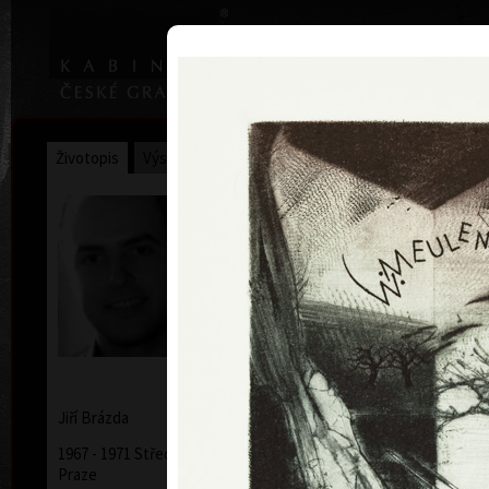
|
Home
Uměl
Životopis
Výstavy
Ocenění
Sbírky
Jiří Brázda
* 9. 5. 1952
Jiří
Brázda
1967 - 1971 Střední uměleckoprůmyslová škola v
Praze