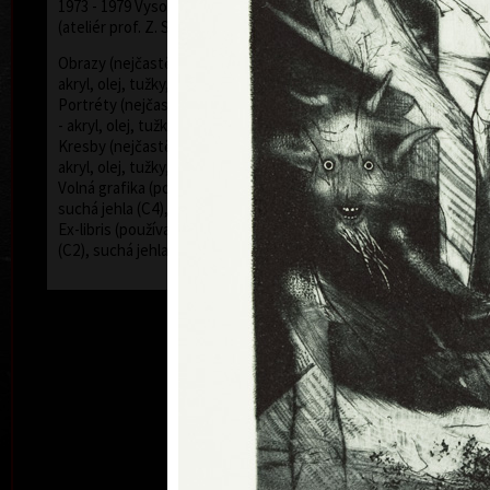
1973 - 1979 Vysoká škola uměleckoprůmyslová v Praze
(ateliér prof. Z. Sklenáře a J. Mikuly)
Obrazy (nejčastěji používaná technika kombinovaná -
akryl, olej, tužky, barevné inkousty - plátno, sololit)
Portréty (nejčastěji používaná technika kombinovaná
- akryl, olej, tužky, barevné inkousty - plátno, sololit)
Kresby (nejčastěji používaná technika kombinovaná -
akryl, olej, tužky, barevné inkousty - papír)
Volná grafika (používaná technika kombinovaná -
suchá jehla (C4), rytina (C2), mezzotinta (C7))
Ex-libris (používaná technika kombinovaná - mědiryt
(C2), suchá jehla (C4), mezzotinta (C7))