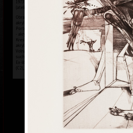
1973 - 1979 Vysoká škola uměleckoprůmyslová v Praze
(ateliér prof. Z. Sklenáře a J. Mikuly)
Obrazy (nejčastěji používaná technika kombinovaná -
akryl, olej, tužky, barevné inkousty - plátno, sololit)
Portréty (nejčastěji používaná technika kombinovaná
- akryl, olej, tužky, barevné inkousty - plátno, sololit)
Kresby (nejčastěji používaná technika kombinovaná -
akryl, olej, tužky, barevné inkousty - papír)
Volná grafika (používaná technika kombinovaná -
suchá jehla (C4), rytina (C2), mezzotinta (C7))
Ex-libris (používaná technika kombinovaná - mědiryt
(C2), suchá jehla (C4), mezzotinta (C7))