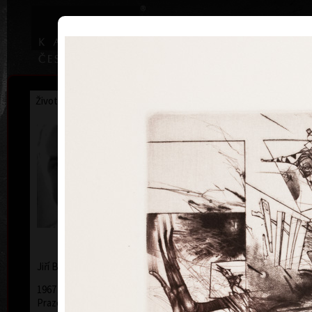
|
Home
Uměl
Životopis
Výstavy
Ocenění
Sbírky
Jiří Brázda
* 9. 5. 1952
Jiří
Brázda
1967 - 1971 Střední uměleckoprůmyslová škola v
Praze