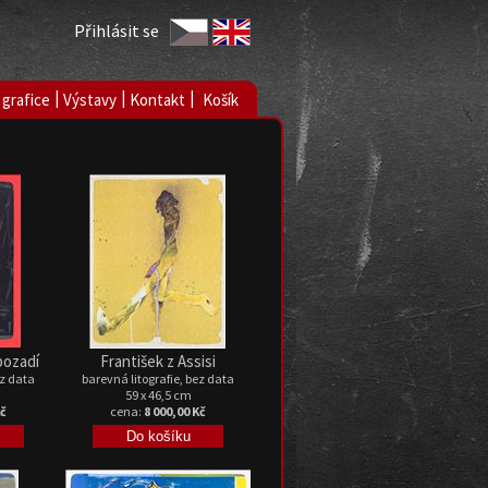
Přihlásit se
|
|
|
 grafice
Výstavy
Kontakt
Košík
pozadí
František z Assisi
ez data
barevná litografie, bez data
59 x 46,5 cm
Kč
cena:
8 000,00 Kč