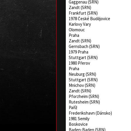
Gaggenau (SRN)
Zandt (SRN)
Frankfurt (SRN)
1978 České Budějovice
Karlovy Vary
Olomouc
Praha
Zandt (SRN)
Gernsbach (SRN)
1979 Praha
Stuttgart (SRN)
1980 Přerov
Praha
Neuburg (SRN)
Stuttgart (SRN)
Mnichov (SRN)
Zandt (SRN)
Pforzheim (SRN)
Rutesheim (SRN)
Paříž
Frederikshavn (Dánsko)
1981 Semily
Boskovice
Baden-Baden (SRN)