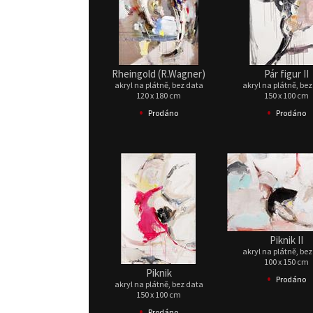
Rheingold (R.Wagner)
Pár figur II
akryl na plátně, bez data
akryl na plátně, be
120 x 180 cm
150 x 100 cm
•
•
Prodáno
Prodáno
Piknik II
akryl na plátně, be
100 x 150 cm
Piknik
•
Prodáno
akryl na plátně, bez data
150 x 100 cm
•
Prodáno