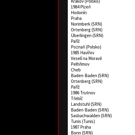
Krakov (Polsko)
1984 Plzeň
Hodonín
Praha
Norimberk (SRN)
Ortenberg (SRN)
Überlingen (SRN)
Paříž
Poznaň (Polsko)
1985 Havířov
Veselí na Moravě
Pelhřimov
Cheb
Baden-Baden (SRN)
Ortenberg (SRN)
Paříž
1986 Trutnov
Třebíč
Landstuhl (SRN)
Baden-Baden (SRN)
Sasbachwalden (SRN)
Tunis (Tunis)
1987 Praha
Bonn (SRN)