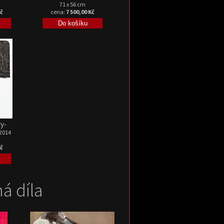
71 x 56 cm
Kč
cena:
7 500,00 Kč
ry-
 2014
Kč
á díla