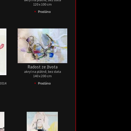
120 x 100 cm
•
Prodáno
Radost ze života
akryl na plátně, bez data
140 x 200 cm
•
 2014
Prodáno