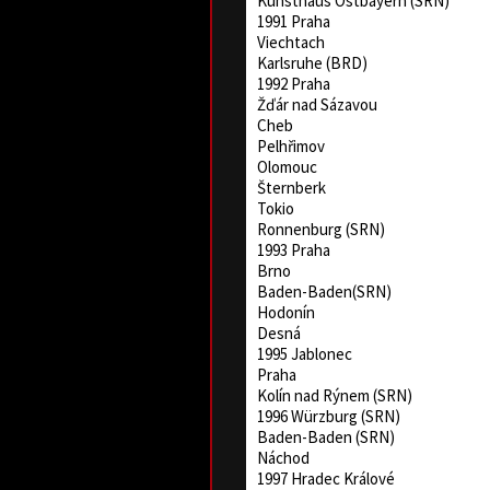
Kunsthaus Ostbayern (SRN)
1991 Praha
Viechtach
Karlsruhe (BRD)
1992 Praha
Žďár nad Sázavou
Cheb
Pelhřimov
Olomouc
Šternberk
Tokio
Ronnenburg (SRN)
1993 Praha
Brno
Baden-Baden(SRN)
Hodonín
Desná
1995 Jablonec
Praha
Kolín nad Rýnem (SRN)
1996 Würzburg (SRN)
Baden-Baden (SRN)
Náchod
1997 Hradec Králové