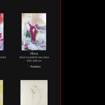
Hlava
z data
akryl na plátně, bez data
150 x 100 cm
•
Prodáno