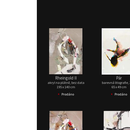
Rheingold II
Pár
akryl na plátně, bez data
barevná litografie,
195 x 140 cm
65 x 49 cm
•
•
Prodáno
Prodáno