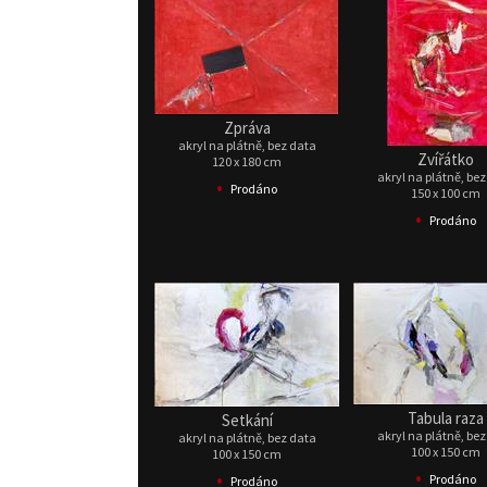
Zpráva
akryl na plátně, bez data
Zvířátko
120 x 180 cm
akryl na plátně, be
•
Prodáno
150 x 100 cm
•
Prodáno
Tabula raza
Setkání
akryl na plátně, be
akryl na plátně, bez data
100 x 150 cm
100 x 150 cm
•
•
Prodáno
Prodáno