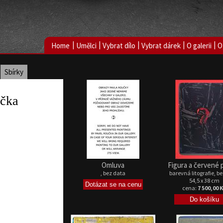
|
|
|
|
|
Home
Umělci
Vybrat dílo
Vybrat dárek
O galerii
O
Sbírky
učka
Omluva
Figura a červené 
, bez data
barevná litografie, b
54,5 x 38 cm
cena:
7 500,00 