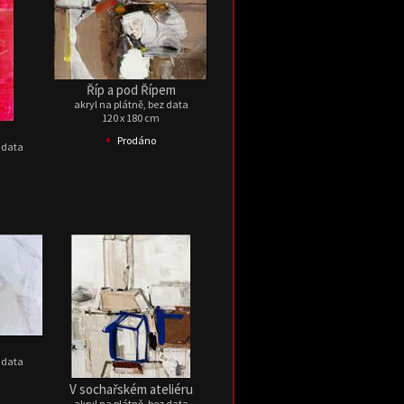
Říp a pod Řípem
akryl na plátně, bez data
120 x 180 cm
•
Prodáno
z data
z data
V sochařském ateliéru
akryl na plátně, bez data