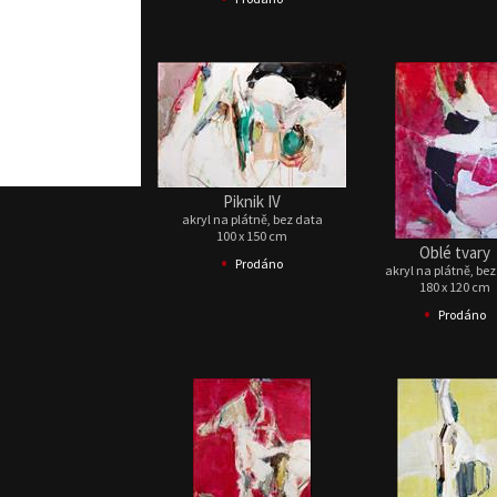
Piknik IV
akryl na plátně, bez data
100 x 150 cm
Oblé tvary
•
Prodáno
akryl na plátně, be
180 x 120 cm
•
Prodáno