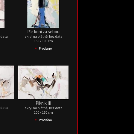
Pár koní za sebou
z data
akryl na plátně, bez data
150 x 100 cm
•
Prodáno
Piknik III
z data
akryl na plátně, bez data
100 x 150 cm
•
Prodáno