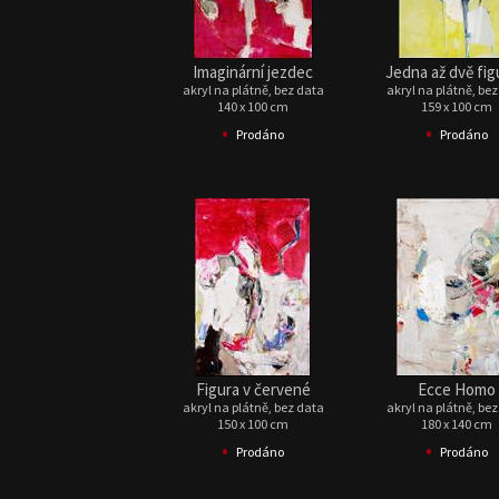
Imaginární jezdec
Jedna až dvě fig
akryl na plátně, bez data
akryl na plátně, be
140 x 100 cm
159 x 100 cm
•
•
Prodáno
Prodáno
Figura v červené
Ecce Homo
akryl na plátně, bez data
akryl na plátně, be
150 x 100 cm
180 x 140 cm
•
•
Prodáno
Prodáno