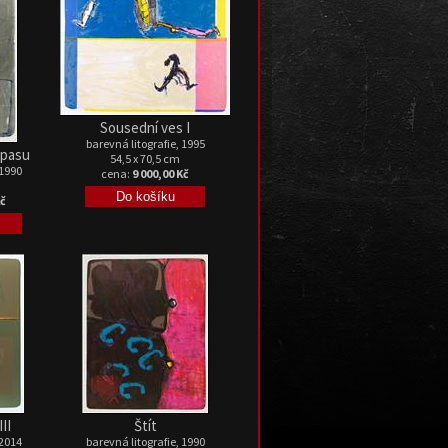
Sousední ves I
barevná litografie, 1995
ápasu
54,5 x 70,5 cm
 1990
cena:
9 000,00 Kč
Kč
II
Štít
 2014
barevná litografie, 1990