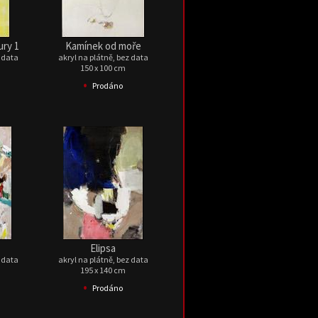
ury 1
Kamínek od moře
z data
akryl na plátně, bez data
150 x 100 cm
•
Prodáno
Elipsa
z data
akryl na plátně, bez data
195 x 140 cm
•
Prodáno