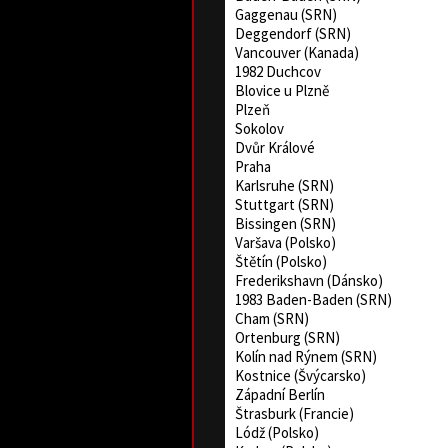
Gaggenau (SRN)
Deggendorf (SRN)
Vancouver (Kanada)
1982 Duchcov
Blovice u Plzně
Plzeň
Sokolov
Dvůr Králové
Praha
Karlsruhe (SRN)
Stuttgart (SRN)
Bissingen (SRN)
Varšava (Polsko)
Štětín (Polsko)
Frederikshavn (Dánsko)
1983 Baden-Baden (SRN)
Cham (SRN)
Ortenburg (SRN)
Kolín nad Rýnem (SRN)
Kostnice (Švýcarsko)
Západní Berlín
Štrasburk (Francie)
Lódž (Polsko)