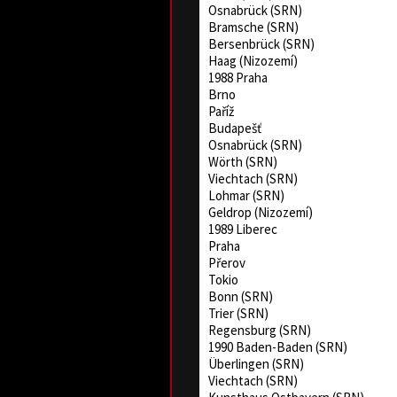
Osnabrück (SRN)
Bramsche (SRN)
Bersenbrück (SRN)
Haag (Nizozemí)
1988 Praha
Brno
Paříž
Budapešť
Osnabrück (SRN)
Wörth (SRN)
Viechtach (SRN)
Lohmar (SRN)
Geldrop (Nizozemí)
1989 Liberec
Praha
Přerov
Tokio
Bonn (SRN)
Trier (SRN)
Regensburg (SRN)
1990 Baden-Baden (SRN)
Überlingen (SRN)
Viechtach (SRN)