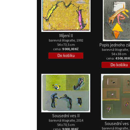
Míjení II
barevná litografie, 1992
Popis jednoho z
54 x 73,5 cm
cena:
9 000,00 Kč
barevná litografie,
54 x 38 cm
cena:
4 500,00 
Sousední ves II
barevná litografie, 2014
Sousední ves I
54 x 70,5 cm
barevná litografie,
cena:
9 000,00 Kč