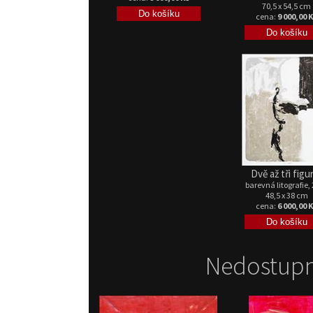
70,5 x 54,5 cm
cena:
9 000,00 
Dvě až tři figu
barevná litografie,
48,5 x 38 cm
cena:
6 000,00 
Nedostupn