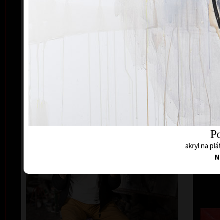
P
akryl na plá
N