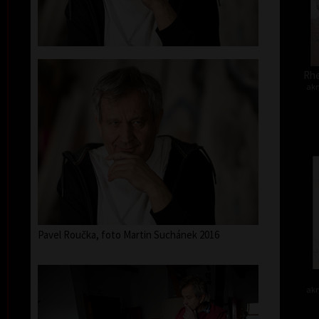
Rhe
akr
Pavel Roučka, foto Martin Suchánek 2016
akr