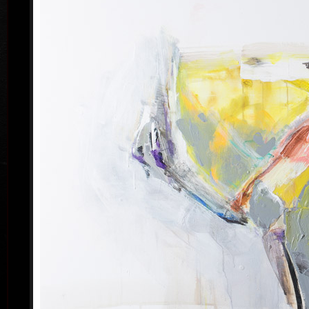
výtvarných umění v Maastrichtu/Belgie. Do roku 1975
se věnoval výhradně malbě, poté i grafice včetně
exlibris a zejména ilustraci, zabývá se i scénografií,
tapiseriemi, tvorbou dřevěných objektů. Od
osmdesátých let se zabývá výhradně malbou,
kresbou a litografií. Vede kursy malby na lezní
umělecké akademii v Bavorsku. Absolvoval stáž ve
ba
Francii, fransouzská vláda ocenila jeho umělecký
přínos řádem CHEVALIER DANS L’ORDRE DES
PALMES ACADEMIQUES (RYTÍŘ ŘÁDU
AKADEMICKÝCH PALEM).
Pro malířskou tvorbu Pavla Roučky jsou příznačné
expresivně pojaté figurální kompozice, neobvykle
působivá barevnost, netradiční pracovní postupy.
Jeho práce jsou zastoupeny ve významných galeriích
v ČR, včetně Národní galerie, i v zahraničí (USA,
Francie, Polsko…). Od roku 1978 uspořádal na tři
desítky samostatných výstav a účastnil se mnoha
výstav kolektivních, doma i v zahraničí.
ba