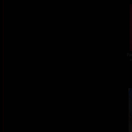
Pár
a