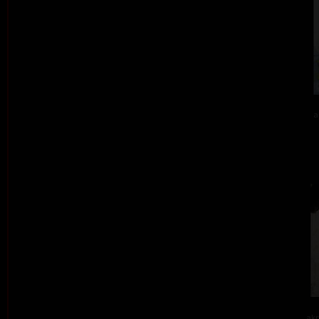
a
akr