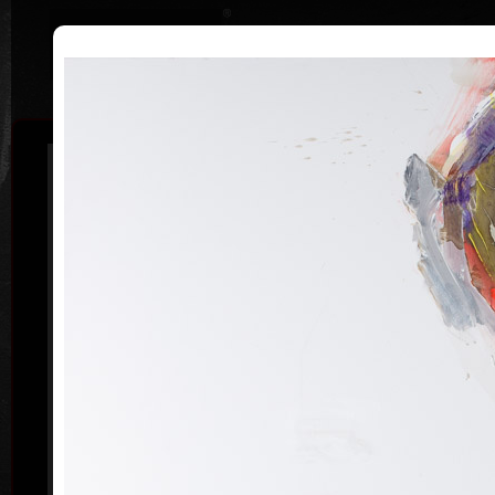
|
Home
Uměl
Životopis
Výstavy
Ocenění
Sbírky
Pavel Roučka
20. 6. 1942
Pavel Roučka (*20. 6. 1942) studoval na SPŠ geodézie
a kartografie v Praze (1960), v roce 1995 absolvoval
odbornou stáž na Académie de Beaux-Arts v Paříži. V
letech 1968-1971 se zabýval scénografií s kresleným
filmem v Belgii, od roku 1993 působí jako pedagog
(Letní akademie ve Frauenau/SRN, Akademie