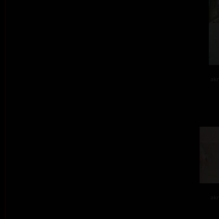
akr
akr