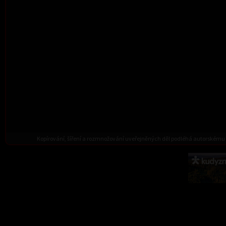
Kopírování, šíření a rozmnožování uveřejněných děl podléhá autorskému 