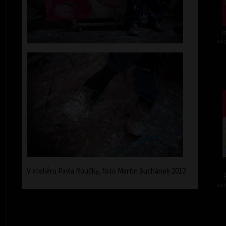
I
akr
V ateliéru Pavla Roučky, foto Martin Suchánek 2012
F
akr