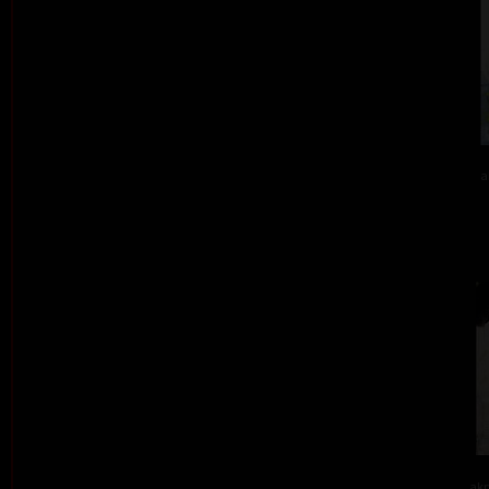
a
akr