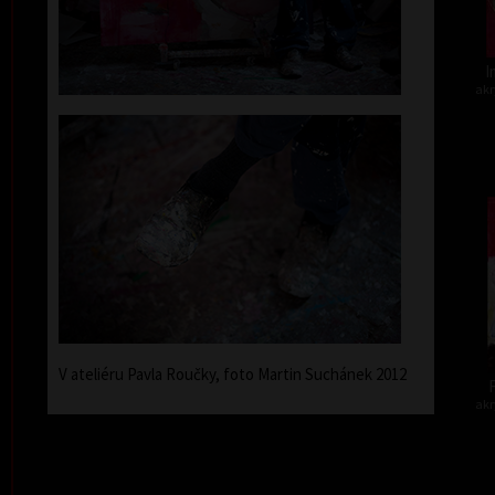
I
akr
V ateliéru Pavla Roučky, foto Martin Suchánek 2012
F
akr