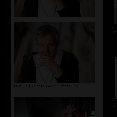
Rhe
akr
Pavel Roučka, foto Martin Suchánek 2016
akr