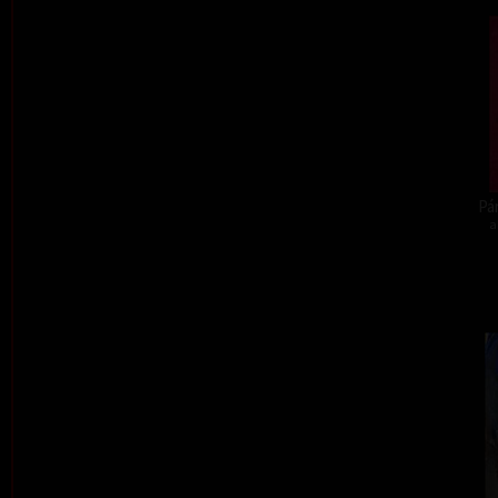
Pár
a