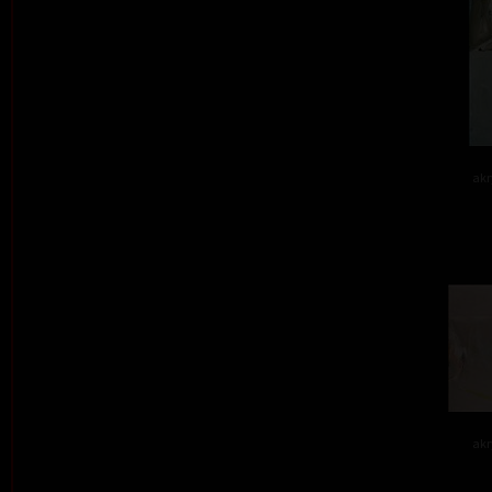
akr
akr