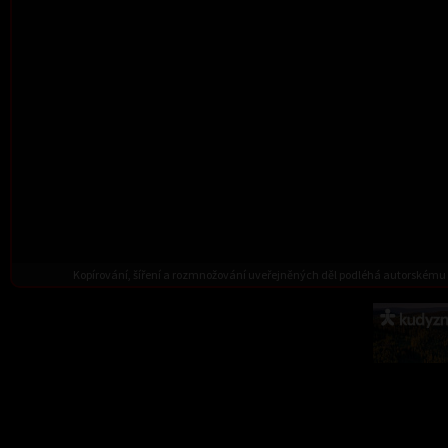
Kopírování, šíření a rozmnožování uveřejněných děl podléhá autorskému 