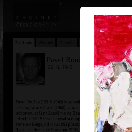
|
Home
Uměl
Životopis
Výstavy
Ocenění
Sbírky
Pavel Roučka
20. 6. 1942
Pavel Roučka (*20. 6. 1942) studoval na SPŠ geodézie
a kartografie v Praze (1960), v roce 1995 absolvoval
odbornou stáž na Académie de Beaux-Arts v Paříži. V
letech 1968-1971 se zabýval scénografií s kresleným
filmem v Belgii, od roku 1993 působí jako pedagog
(Letní akademie ve Frauenau/SRN, Akademie