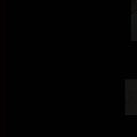
akr
akr