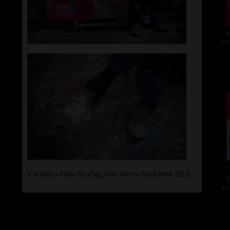
I
akr
V ateliéru Pavla Roučky, foto Martin Suchánek 2012
F
akr