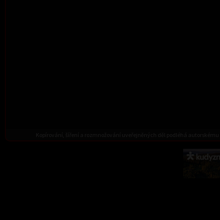
Kopírování, šíření a rozmnožování uveřejněných děl podléhá autorskému 