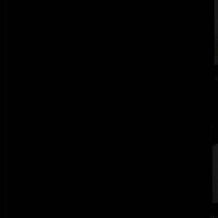
a
akr