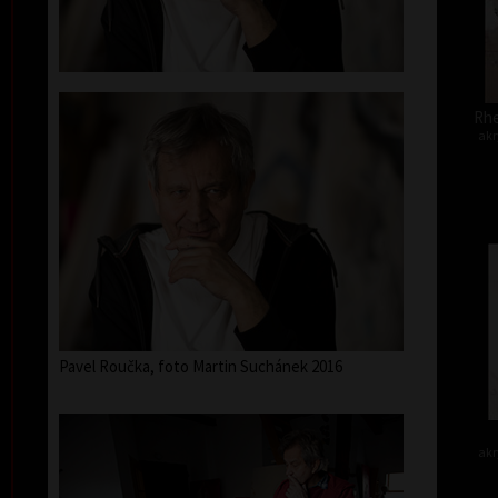
Rhe
akr
Pavel Roučka, foto Martin Suchánek 2016
akr