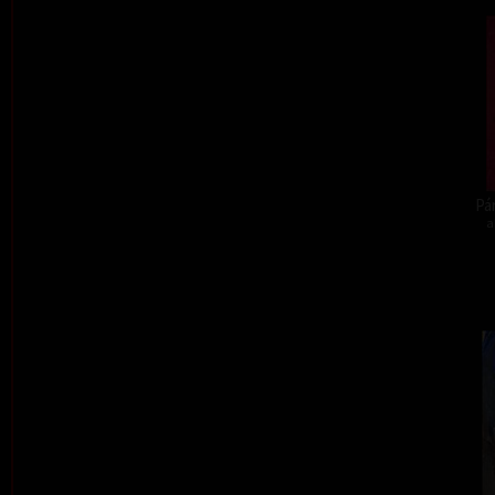
Pár
a