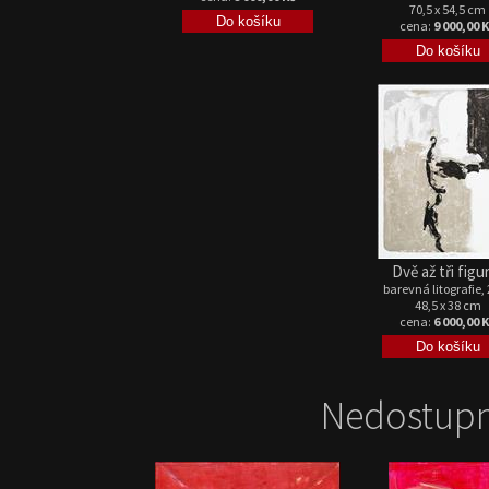
70,5 x 54,5 cm
cena:
9 000,00 
Dvě až tři figu
barevná litografie,
48,5 x 38 cm
cena:
6 000,00 
Nedostupn