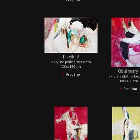
Piknik IV
akryl na plátně, bez data
100 x 150 cm
Oblé tvary
•
Prodáno
akryl na plátně, be
180 x 120 cm
•
Prodáno