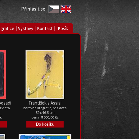
Přihlásit se
|
|
|
 grafice
Výstavy
Kontakt
Košík
pozadí
František z Assisi
ez data
barevná litografie, bez data
59 x 46,5 cm
Kč
cena:
8 000,00 Kč