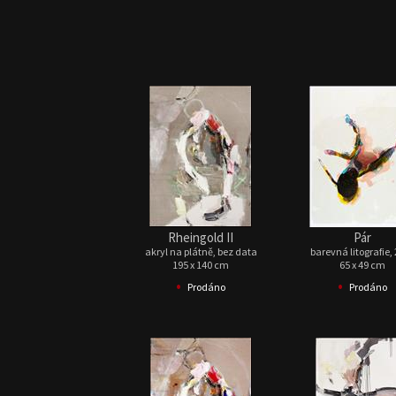
Rheingold II
Pár
akryl na plátně, bez data
barevná litografie,
195 x 140 cm
65 x 49 cm
•
•
Prodáno
Prodáno