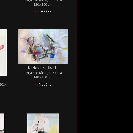
120 x 100 cm
•
Prodáno
Radost ze života
akryl na plátně, bez data
140 x 200 cm
•
 2014
Prodáno