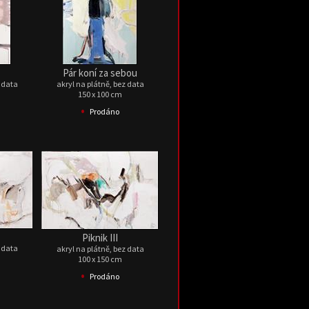
Pár koní za sebou
z data
akryl na plátně, bez data
150 x 100 cm
•
Prodáno
Piknik III
z data
akryl na plátně, bez data
100 x 150 cm
•
Prodáno