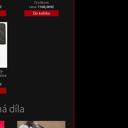
71 x 56 cm
Kč
cena:
7 500,00 Kč
ry-
 2014
Kč
á díla