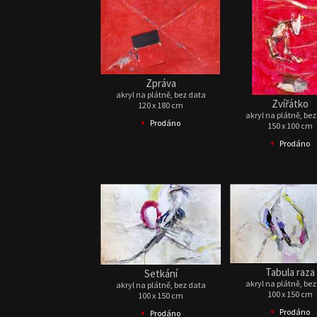
Zpráva
akryl na plátně, bez data
Zvířátko
120 x 180 cm
akryl na plátně, be
•
Prodáno
150 x 100 cm
•
Prodáno
Tabula raza
Setkání
akryl na plátně, be
akryl na plátně, bez data
100 x 150 cm
100 x 150 cm
•
•
Prodáno
Prodáno