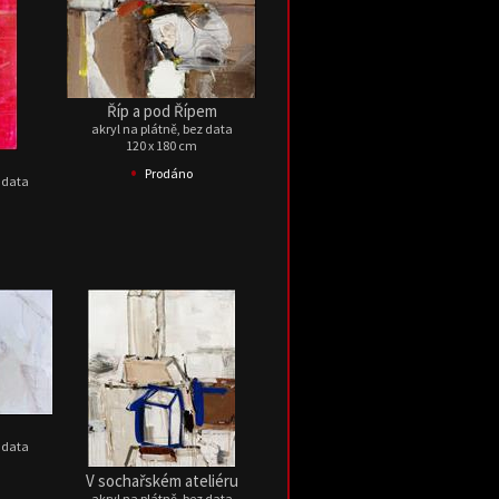
Říp a pod Řípem
akryl na plátně, bez data
120 x 180 cm
•
Prodáno
z data
z data
V sochařském ateliéru
akryl na plátně, bez data