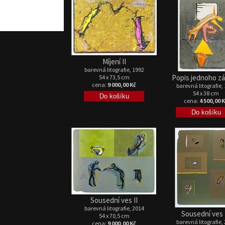
Míjení II
barevná litografie, 1992
Popis jednoho z
54 x 73,5 cm
cena:
9 000,00 Kč
barevná litografie,
54 x 38 cm
cena:
4 500,00 
Sousední ves II
barevná litografie, 2014
Sousední ves I
54 x 70,5 cm
barevná litografie,
cena:
9 000,00 Kč