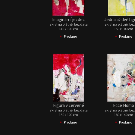
Imaginární jezdec
Jedna až dvě fig
akryl na plátně, bez data
akryl na plátně, be
140 x 100 cm
159 x 100 cm
•
•
Prodáno
Prodáno
Figura v červené
Ecce Homo
akryl na plátně, bez data
akryl na plátně, be
150 x 100 cm
180 x 140 cm
•
•
Prodáno
Prodáno