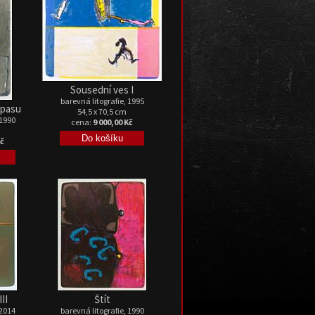
Sousední ves I
barevná litografie, 1995
ápasu
54,5 x 70,5 cm
 1990
cena:
9 000,00 Kč
Kč
II
Štít
 2014
barevná litografie, 1990