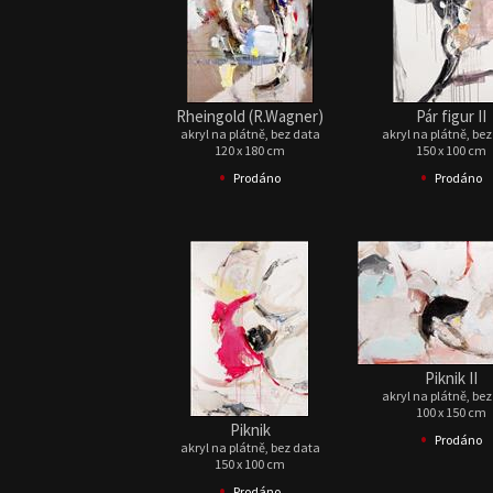
Rheingold (R.Wagner)
Pár figur II
akryl na plátně, bez data
akryl na plátně, be
120 x 180 cm
150 x 100 cm
•
•
Prodáno
Prodáno
Piknik II
akryl na plátně, be
100 x 150 cm
Piknik
•
Prodáno
akryl na plátně, bez data
150 x 100 cm
•
Prodáno