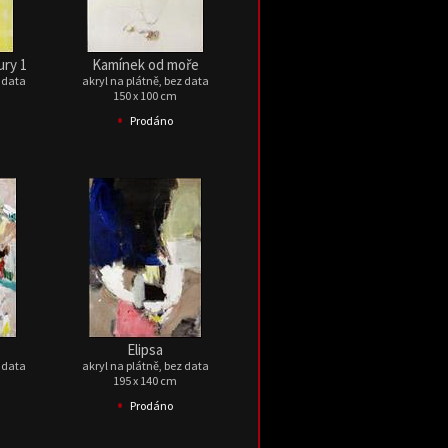
ury 1
Kamínek od moře
z data
akryl na plátně, bez data
150 x 100 cm
•
Prodáno
Elipsa
z data
akryl na plátně, bez data
195 x 140 cm
•
Prodáno