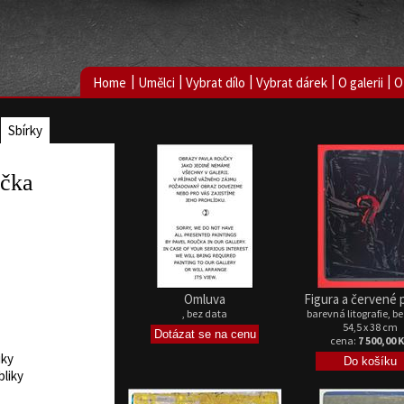
|
|
|
|
|
Home
Umělci
Vybrat dílo
Vybrat dárek
O galerii
O
Sbírky
učka
Omluva
Figura a červené 
, bez data
barevná litografie, b
54,5 x 38 cm
cena:
7 500,00 
iky
bliky