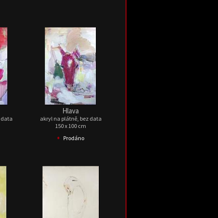
Hlava
z data
akryl na plátně, bez data
150 x 100 cm
•
Prodáno