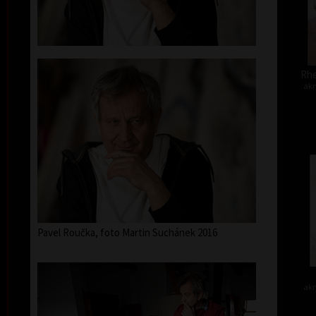
Rhe
akr
Pavel Roučka, foto Martin Suchánek 2016
akr