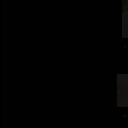
akr
akr