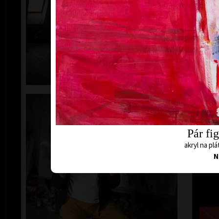
Pár fig
akryl na plá
N