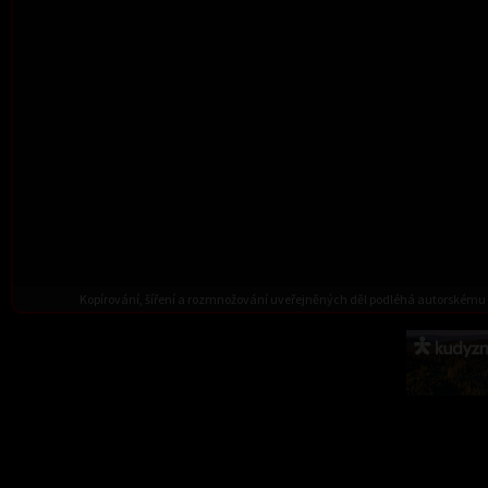
Kopírování, šíření a rozmnožování uveřejněných děl podléhá autorskému 