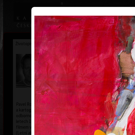
|
Home
Uměl
Životopis
Výstavy
Ocenění
Sbírky
Pavel Roučka
20. 6. 1942
Pavel Roučka (*20. 6. 1942) studoval na SPŠ geodézie
a kartografie v Praze (1960), v roce 1995 absolvoval
odbornou stáž na Académie de Beaux-Arts v Paříži. V
letech 1968-1971 se zabýval scénografií s kresleným
filmem v Belgii, od roku 1993 působí jako pedagog
(Letní akademie ve Frauenau/SRN, Akademie