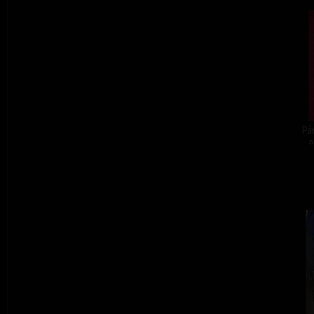
Pár
a