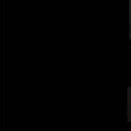
a
akr