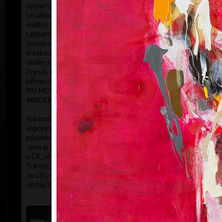
výtvarných umění v Maastrichtu/Belgie. Do roku 1975
se věnoval výhradně malbě, poté i grafice včetně
exlibris a zejména ilustraci, zabývá se i scénografií,
tapiseriemi, tvorbou dřevěných objektů. Od
osmdesátých let se zabývá výhradně malbou,
kresbou a litografií. Vede kursy malby na lezní
umělecké akademii v Bavorsku. Absolvoval stáž ve
ba
Francii, fransouzská vláda ocenila jeho umělecký
přínos řádem CHEVALIER DANS L’ORDRE DES
PALMES ACADEMIQUES (RYTÍŘ ŘÁDU
AKADEMICKÝCH PALEM).
Pro malířskou tvorbu Pavla Roučky jsou příznačné
expresivně pojaté figurální kompozice, neobvykle
působivá barevnost, netradiční pracovní postupy.
Jeho práce jsou zastoupeny ve významných galeriích
v ČR, včetně Národní galerie, i v zahraničí (USA,
Francie, Polsko…). Od roku 1978 uspořádal na tři
desítky samostatných výstav a účastnil se mnoha
výstav kolektivních, doma i v zahraničí.
ba