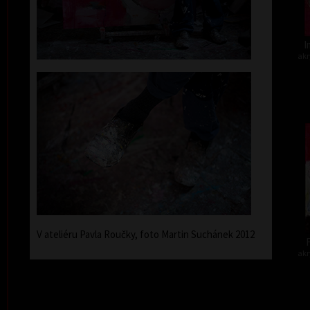
I
akr
V ateliéru Pavla Roučky, foto Martin Suchánek 2012
F
akr