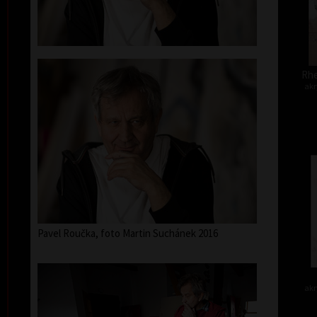
Rhe
akr
Pavel Roučka, foto Martin Suchánek 2016
akr