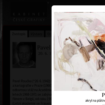
|
Home
Uměl
Životopis
Výstavy
Ocenění
Sbírky
Pavel Roučka
20. 6. 1942
Pavel Roučka (*20. 6. 1942) studoval na SPŠ geodézie
a kartografie v Praze (1960), v roce 1995 absolvoval
odbornou stáž na Académie de Beaux-Arts v Paříži. V
P
letech 1968-1971 se zabýval scénografií s kresleným
filmem v Belgii, od roku 1993 působí jako pedagog
akryl na plátn
(Letní akademie ve Frauenau/SRN, Akademie