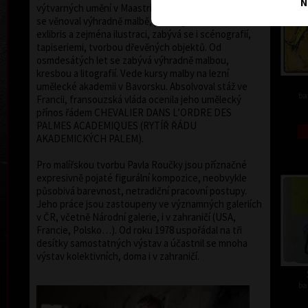
N
výtvarných umění v Maastrichtu/Belgie. Do roku 1975
se věnoval výhradně malbě, poté i grafice včetně
exlibris a zejména ilustraci, zabývá se i scénografií,
tapiseriemi, tvorbou dřevěných objektů. Od
osmdesátých let se zabývá výhradně malbou,
kresbou a litografií. Vede kursy malby na lezní
umělecké akademii v Bavorsku. Absolvoval stáž ve
ba
Francii, fransouzská vláda ocenila jeho umělecký
přínos řádem CHEVALIER DANS L’ORDRE DES
PALMES ACADEMIQUES (RYTÍŘ ŘÁDU
AKADEMICKÝCH PALEM).
Pro malířskou tvorbu Pavla Roučky jsou příznačné
expresivně pojaté figurální kompozice, neobvykle
působivá barevnost, netradiční pracovní postupy.
Jeho práce jsou zastoupeny ve významných galeriích
v ČR, včetně Národní galerie, i v zahraničí (USA,
Francie, Polsko…). Od roku 1978 uspořádal na tři
desítky samostatných výstav a účastnil se mnoha
výstav kolektivních, doma i v zahraničí.
ba