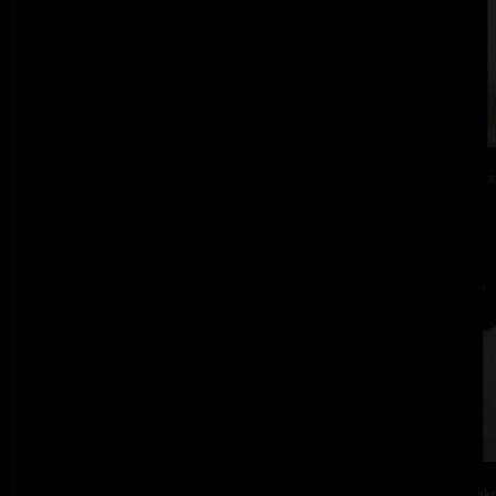
a
akr