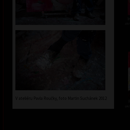
I
akr
V ateliéru Pavla Roučky, foto Martin Suchánek 2012
F
akr