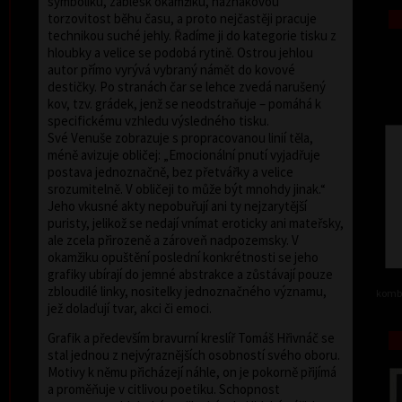
symboliku, záblesk okamžiku, náznakovou
torzovitost běhu času, a proto nejčastěji pracuje
technikou suché jehly. Řadíme ji do kategorie tisku z
hloubky a velice se podobá rytině. Ostrou jehlou
autor přímo vyrývá vybraný námět do kovové
destičky. Po stranách čar se lehce zvedá narušený
kov, tzv. grádek, jenž se neodstraňuje – pomáhá k
specifickému vzhledu výsledného tisku.
Své Venuše zobrazuje s propracovanou linií těla,
méně avizuje obličej: „Emocionální pnutí vyjadřuje
postava jednoznačně, bez přetvářky a velice
srozumitelně. V obličeji to může být mnohdy jinak.“
Jeho vkusné akty nepobuřují ani ty nejzarytější
puristy, jelikož se nedají vnímat eroticky ani mateřsky,
ale zcela přirozeně a zároveň nadpozemsky. V
okamžiku opuštění poslední konkrétnosti se jeho
grafiky ubírají do jemné abstrakce a zůstávají pouze
zbloudilé linky, nositelky jednoznačného významu,
kombi
jež dolaďují tvar, akci či emoci.
Grafik a především bravurní kreslíř Tomáš Hřivnáč se
stal jednou z nejvýraznějších osobností svého oboru.
Motivy k němu přicházejí náhle, on je pokorně přijímá
a proměňuje v citlivou poetiku. Schopnost