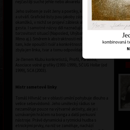
nejčastěji suché jehle nebo akvarelu .
Jeho světem je svět ženy a poetiky, která ji obklopuje
a utváří. Grafické listy jsou jakoby záznamem
okamžiků, v nichž se projeví záblesk akce, situace,
gesta. I samotné názvy děl naznačují okamžitost a
torzovitost situací (Naposled, Uhýbat, Stranou,
Je
Mimo aj.). Směrem k abstraktnosti míří jeho grafiky
kombinovaná te
tam, kde opouští i tvář a konkrétnost osobnosti, aby
N
zbyla jen linka, tvar a tomu odpovídající napětí.
Je členem Klubu konkretistů, Profil, Parabola,
Asociace volné grafiky (1993-1999), SČUG Hollar (od
1999), SCA (2003).
Mistr sametové linky
Tomáš Hřivnáč se v oblasti umění pohybuje dlouho a
velice sebevědomě. Jeho umělecký rádius se
nezaměřuje pouze na výtvarné aktivity, ale je i
uznávaným hráčem na bonga a další perkusní
nástroje. Právě dynamická a rytmická hudba s
etnickými prvky, na niž se zaměřuje, nachází