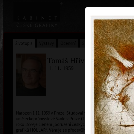
|
Home
Uměl
Životopis
Výstavy
Ocenění
Sbírky
Tomáš Hřivnáč
1. 11. 1959
Narozen 1.11. 1959 v Praze. Studoval na Střední
uměleckoprůmyslové škole v Praze (1975 - 1979 ). Od
roku 1999 je členem „Sdružení českých umělců
grafiků HOLLAR“. Věnuje se především volné grafice,