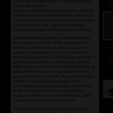
pomyslnou kontrastní odezvu v akvarelové malbě,
častěji však v grafice.
Tajemné, trošku magické tahy, spíše linky, vyryté do
měděných desek se v jednom okamžiku slijí a jakoby
náhodou, mimochodem nacházejí konečnou podobu,
podobu ženského těla. Tato navenek působící
nahodilost je podpořená léty pečlivé a tvrdé práce.
Zemitá barevnost a sametový vzhled výsledného
listu narušuje realistický základ zobrazovaného a
dává mu do vínku tajemství, záhadu, krásu, duši,
kombi
vyzývavost, poddajnost, prostě to, co dokáží jen
ženy letmým přivřením víčka. Hřivnáčovy nekonfliktní
grafiky jsou přesně tím, co od nich autor očekává.
Nikoli diskutované kontroverzní dílo dštící blesky, ale
svěží, příjemné emoce vzbuzující pohlazení. Bere
ženu jako pradávnou nositelku života, ale i dráždivou
milenku či chápající přítelkyni. A právě tento
archetypální rozpor jasně vystupuje z Hřivnáčových
grafik a dodává jim mocnou energii zastřenou
magickým stínem. Jsou technicky dokonalé, tudíž
nepotřebují přidané podbízivé pozlátko.
Ve virtuózních grafických listech upřednostňuje