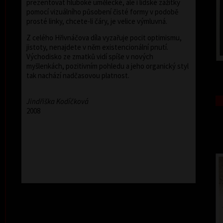
prezentovat hluboké umělecké, ale i lidské zážitky
pomocí vizuálního působení čisté formy v podobě
prosté linky, chcete-li čáry, je velice výmluvná.
Z celého Hřivnáčova díla vyzařuje pocit optimismu,
jistoty, nenajdete v něm existencionální pnutí.
Východisko ze zmatků vidí spíše v nových
myšlenkách, pozitivním pohledu a jeho organický styl
tak nachází nadčasovou platnost.
Jindřiška Kodíčková
2008