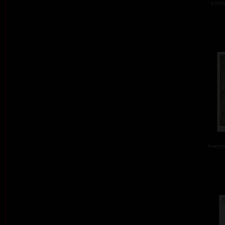
kombi
mezzot