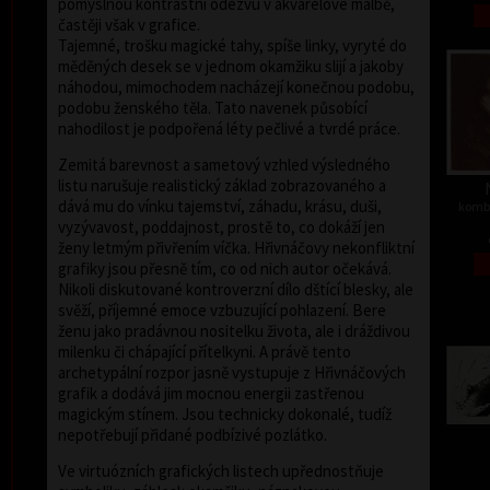
pomyslnou kontrastní odezvu v akvarelové malbě,
častěji však v grafice.
Tajemné, trošku magické tahy, spíše linky, vyryté do
měděných desek se v jednom okamžiku slijí a jakoby
náhodou, mimochodem nacházejí konečnou podobu,
podobu ženského těla. Tato navenek působící
nahodilost je podpořená léty pečlivé a tvrdé práce.
Zemitá barevnost a sametový vzhled výsledného
listu narušuje realistický základ zobrazovaného a
dává mu do vínku tajemství, záhadu, krásu, duši,
kombi
vyzývavost, poddajnost, prostě to, co dokáží jen
ženy letmým přivřením víčka. Hřivnáčovy nekonfliktní
grafiky jsou přesně tím, co od nich autor očekává.
Nikoli diskutované kontroverzní dílo dštící blesky, ale
svěží, příjemné emoce vzbuzující pohlazení. Bere
ženu jako pradávnou nositelku života, ale i dráždivou
milenku či chápající přítelkyni. A právě tento
archetypální rozpor jasně vystupuje z Hřivnáčových
grafik a dodává jim mocnou energii zastřenou
magickým stínem. Jsou technicky dokonalé, tudíž
nepotřebují přidané podbízivé pozlátko.
Ve virtuózních grafických listech upřednostňuje