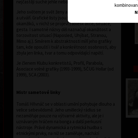
nejčastěji suché jehle nebo akvarelu .
kombinovaná
Jeho světem je svět ženy a poetiky, která ji obklopuje
N
a utváří. Grafické listy jsou jakoby záznamem
okamžiků, v nichž se projeví záblesk akce, situace,
gesta. I samotné názvy děl naznačují okamžitost a
torzovitost situací (Naposled, Uhýbat, Stranou,
Mimo aj.). Směrem k abstraktnosti míří jeho grafiky
tam, kde opouští i tvář a konkrétnost osobnosti, aby
zbyla jen linka, tvar a tomu odpovídající napětí.
Je členem Klubu konkretistů, Profil, Parabola,
Asociace volné grafiky (1993-1999), SČUG Hollar (od
1999), SCA (2003).
Mistr sametové linky
Tomáš Hřivnáč se v oblasti umění pohybuje dlouho a
velice sebevědomě. Jeho umělecký rádius se
nezaměřuje pouze na výtvarné aktivity, ale je i
uznávaným hráčem na bonga a další perkusní
nástroje. Právě dynamická a rytmická hudba s
etnickými prvky, na niž se zaměřuje, nachází