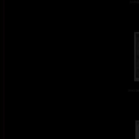
kombi
mezzot