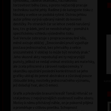
symboliku, záblesk okamžiku, náznakovou
torzovitost běhu času, a proto nejčastěji pracuje
technikou suché jehly. Řadíme ji do kategorie tisku z
hloubky a velice se podobá rytině. Ostrou jehlou
autor přímo vyrývá vybraný námět do kovové
destičky. Po stranách čar se lehce zvedá narušený
kov, tzv. grádek, jenž se neodstraňuje – pomáhá k
specifickému vzhledu výsledného tisku.
Své Venuše zobrazuje s propracovanou linií těla,
méně avizuje obličej: „Emocionální pnutí vyjadřuje
postava jednoznačně, bez přetvářky a velice
srozumitelně. V obličeji to může být mnohdy jinak.“
Jeho vkusné akty nepobuřují ani ty nejzarytější
puristy, jelikož se nedají vnímat eroticky ani mateřsky,
ale zcela přirozeně a zároveň nadpozemsky. V
okamžiku opuštění poslední konkrétnosti se jeho
grafiky ubírají do jemné abstrakce a zůstávají pouze
zbloudilé linky, nositelky jednoznačného významu,
kombi
jež dolaďují tvar, akci či emoci.
Grafik a především bravurní kreslíř Tomáš Hřivnáč se
stal jednou z nejvýraznějších osobností svého oboru.
Motivy k němu přicházejí náhle, on je pokorně přijímá
a proměňuje v citlivou poetiku. Schopnost