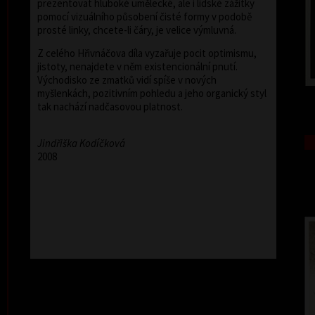
prezentovat hluboké umělecké, ale i lidské zážitky
pomocí vizuálního působení čisté formy v podobě
prosté linky, chcete-li čáry, je velice výmluvná.
Z celého Hřivnáčova díla vyzařuje pocit optimismu,
jistoty, nenajdete v něm existencionální pnutí.
Východisko ze zmatků vidí spíše v nových
myšlenkách, pozitivním pohledu a jeho organický styl
tak nachází nadčasovou platnost.
Jindřiška Kodíčková
2008