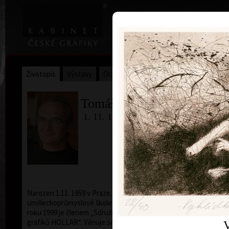
|
Home
Uměl
Životopis
Výstavy
Ocenění
Sbírky
Tomáš Hřivnáč
1. 11. 1959
Narozen 1.11. 1959 v Praze. Studoval na Střední
uměleckoprůmyslové škole v Praze (1975 - 1979 ). Od
roku 1999 je členem „Sdružení českých umělců
grafiků HOLLAR“. Věnuje se především volné grafice,
V