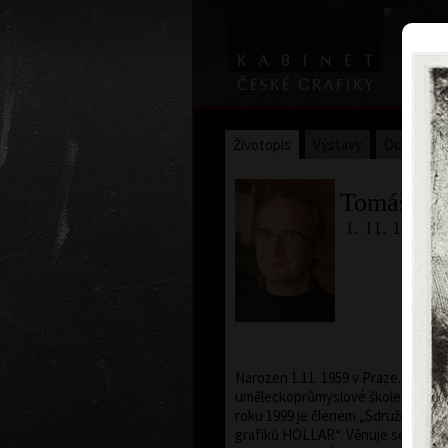
Životopis
Výstavy
Ocenění
Tomáš Hř
1. 11. 1959
Narozen 1.11. 1959 v Praze. Studov
uměleckoprůmyslové škole v Praze 
roku 1999 je členem „Sdružení če
grafiků HOLLAR“. Věnuje se předev