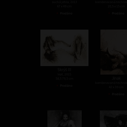
suchá jehla, 2013
kombinovaná technik
67 x 49 cm
20,5 x 15 cm
•
•
Prodáno
Prodáno
Skrýš III
lept, 2015
Jinak
58,5 79,5 cm
kombinovaná technik
•
Prodáno
42 x 30 cm
•
Prodáno