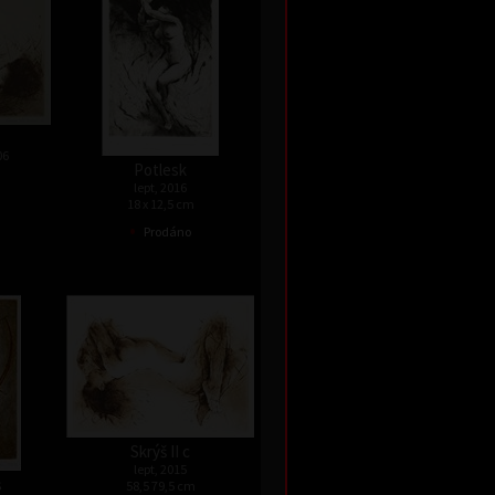
06
Potlesk
lept, 2016
18 x 12,5 cm
•
Prodáno
Skrýš II c
lept, 2015
s
58,5 79,5 cm