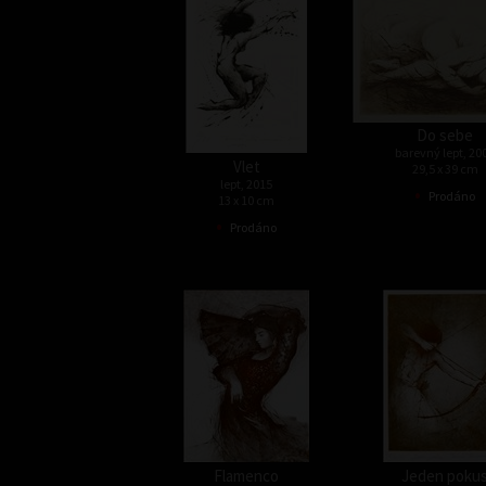
Do sebe
barevný lept, 20
Vlet
29,5 x 39 cm
lept, 2015
•
Prodáno
13 x 10 cm
•
Prodáno
Flamenco
Jeden poku