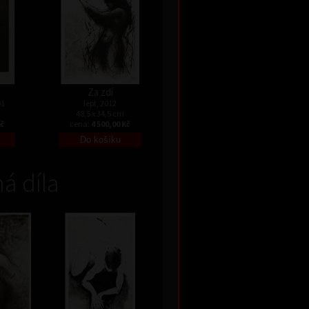
Za zdí
01
lept, 2012
48,5 x 34,5 cm
Kč
cena:
4 500,00 Kč
á díla