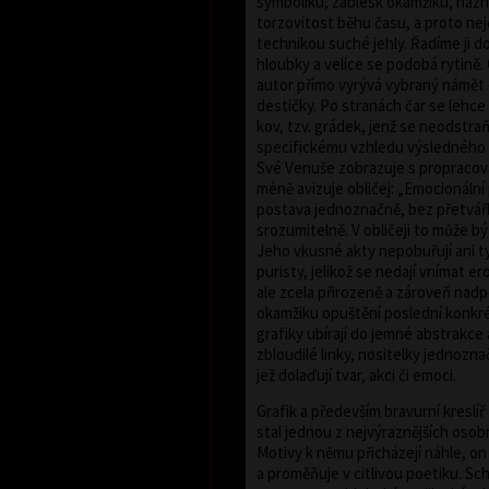
symboliku, záblesk okamžiku, náz
torzovitost běhu času, a proto nej
technikou suché jehly. Řadíme ji do
hloubky a velice se podobá rytině.
autor přímo vyrývá vybraný námět
destičky. Po stranách čar se lehc
kov, tzv. grádek, jenž se neodstra
specifickému vzhledu výsledného 
Své Venuše zobrazuje s propracovan
méně avizuje obličej: „Emocionální 
postava jednoznačně, bez přetvářk
srozumitelně. V obličeji to může bý
Jeho vkusné akty nepobuřují ani ty
puristy, jelikož se nedají vnímat er
ale zcela přirozeně a zároveň nad
okamžiku opuštění poslední konkré
grafiky ubírají do jemné abstrakce
zbloudilé linky, nositelky jednoz
jež dolaďují tvar, akci či emoci.
Grafik a především bravurní kreslí
stal jednou z nejvýraznějších oso
Motivy k němu přicházejí náhle, on 
a proměňuje v citlivou poetiku. S