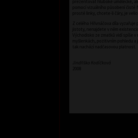
prezentovat hluboké umělecké, ale 
pomocí vizuálního působení čisté
prosté linky, chcete-li čáry, je vel
Z celého Hřivnáčova díla vyzařuje 
jistoty, nenajdete v něm existencio
Východisko ze zmatků vidí spíše v
myšlenkách, pozitivním pohledu a 
tak nachází nadčasovou platnost.
Jindřiška Kodíčková
2008