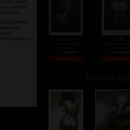
i lidské zážitky
 formy v podobě
ice výmluvná.
pocit optimismu,
nální pnutí.
 nových
jeho organický styl
Vrátit se
Z dálky
mezzotinta, 1995
mezzotinta, 20
29 x 21 cm
29 x 22 cm
cena:
3 600,00 Kč
cena:
3 000,00 
Nedostupn