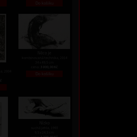
Něco je
kombinovaná technika, 2014
34 x 49,5 cm
cena:
3 800,00 Kč
a, 2004
Kč
Nízko
suchá jehla, 1993
9,5 x 24,5 cm
cena:
1 200,00 Kč