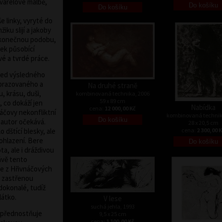
varelové malbě,
e linky, vyryté do
ku slijí a jakoby
konečnou podobu,
ek působící
vé a tvrdé práce.
led výsledného
zobrazovaného a
Na druhé straně
, krásu, duši,
kombinovaná technika, 2006
59 x 89 cm
 co dokáží jen
Nabídka
cena:
12 000,00 Kč
náčovy nekonfliktní
kombinovaná technik
h autor očekává.
28 x 20,5 cm
 dštící blesky, ale
cena:
2 300,00 
ohlazení. Bere
a, ale i dráždivou
rávě tento
je z Hřivnáčových
i zastřenou
dokonalé, tudíž
látko.
V lese
suchá jehla, 1993
 upřednostňuje
9,5 x 25 cm
cena:
1 100,00 Kč