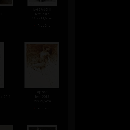
Bez věcí II
08
lept, 2012
16,5 x 11,5 cm
•
Prodáno
Vpřed
a, 2013
lept, 2015
39 x 29,5 cm
•
Prodáno