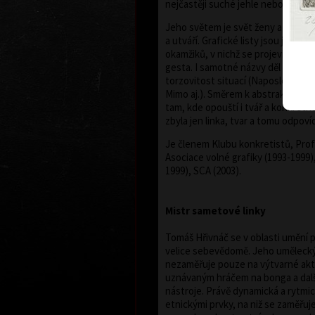
nejčastěji suché jehle nebo akvarel
Jeho světem je svět ženy a poetiky,
a utváří. Grafické listy jsou jako
okamžiků, v nichž se projeví zábles
gesta. I samotné názvy děl naznač
torzovitost situací (Naposled, Uh
Mimo aj.). Směrem k abstraktnosti m
tam, kde opouští i tvář a konkrétn
zbyla jen linka, tvar a tomu odpovíd
Je členem Klubu konkretistů, Profi
Asociace volné grafiky (1993-1999)
1999), SCA (2003).
Mistr sametové linky
Tomáš Hřivnáč se v oblasti umění 
velice sebevědomě. Jeho umělecký
nezaměřuje pouze na výtvarné aktivi
uznávaným hráčem na bonga a dalš
nástroje. Právě dynamická a rytmi
etnickými prvky, na niž se zaměřuj