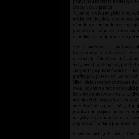
pomyslnou kontrastní odezvu v ak
častěji však v grafice.
Tajemné, trošku magické tahy, spíš
měděných desek se v jednom okamži
náhodou, mimochodem nacházejí 
podobu ženského těla. Tato naven
nahodilost je podpořená léty pečli
Zemitá barevnost a sametový vzh
listu narušuje realistický základ 
dává mu do vínku tajemství, záhadu
vyzývavost, poddajnost, prostě to,
ženy letmým přivřením víčka. Hřiv
grafiky jsou přesně tím, co od nic
Nikoli diskutované kontroverzní dílo
svěží, příjemné emoce vzbuzující p
ženu jako pradávnou nositelku život
milenku či chápající přítelkyni. A p
archetypální rozpor jasně vystupu
grafik a dodává jim mocnou energi
magickým stínem. Jsou technicky 
nepotřebují přidané podbízivé poz
Ve virtuózních grafických listech