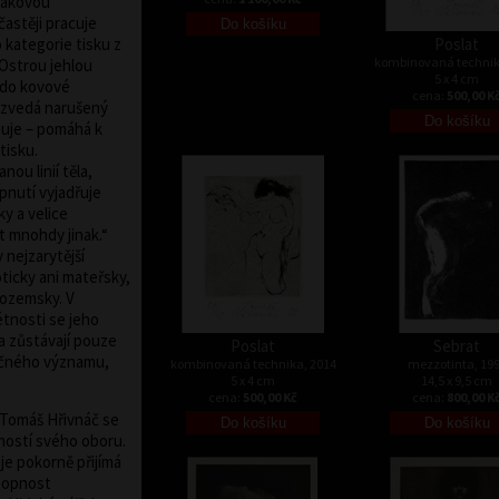
nakovou
častěji pracuje
 kategorie tisku z
Poslat
kombinovaná technik
 Ostrou jehlou
5 x 4 cm
 do kovové
cena:
500,00 K
e zvedá narušený
ňuje – pomáhá k
tisku.
ou linií těla,
pnutí vyjadřuje
y a velice
t mnohdy jinak.“
 nejzarytější
oticky ani mateřsky,
pozemsky. V
tnosti se jeho
 a zůstávají pouze
Poslat
Sebrat
načného významu,
kombinovaná technika, 2014
mezzotinta, 19
5 x 4 cm
14,5 x 9,5 cm
cena:
500,00 Kč
cena:
800,00 K
ř Tomáš Hřivnáč se
bností svého oboru.
je pokorně přijímá
chopnost