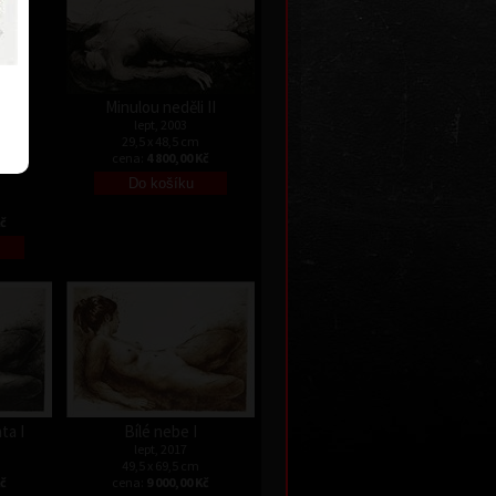
Minulou neděli II
lept, 2003
29,5 x 48,5 cm
cena:
4 800,00 Kč
Kč
ta I
Bílé nebe I
lept, 2017
49,5 x 69,5 cm
Kč
cena:
9 000,00 Kč