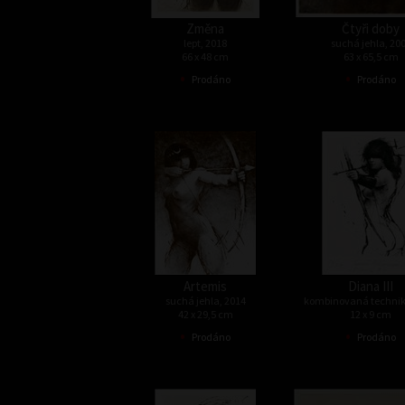
Změna
Čtyři doby
lept, 2018
suchá jehla, 20
66 x 48 cm
63 x 65,5 cm
•
•
Prodáno
Prodáno
Artemis
Diana III
suchá jehla, 2014
kombinovaná technik
42 x 29,5 cm
12 x 9 cm
•
•
Prodáno
Prodáno