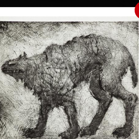
|
|
|
|
|
Home
Umělci
Vybrat dílo
Vybrat dárek
O galerii
O
Sbírky
ivnáč
Živa
lept, 2017
Úvod
49 x 67 cm
lept, 2017
cena:
9 000,00 Kč
91 x 65 cm
al na Střední
cena:
11 000,00 
(1975 - 1979 ). Od
ských umělců
ším volné grafice,