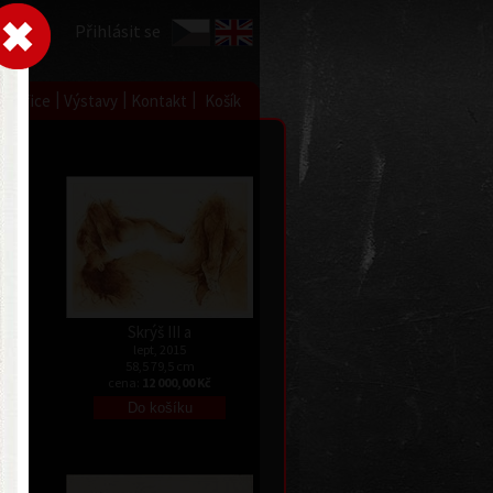
Přihlásit se
|
|
|
 grafice
Výstavy
Kontakt
Košík
Skrýš III a
lept, 2015
58,5 79,5 cm
cena:
12 000,00 Kč
Kč