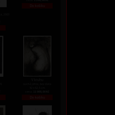
a, 2003
č
V kruhu
95
suchá jehla, bez data
92 x 62,5 cm
č
cena:
11 000,00 Kč