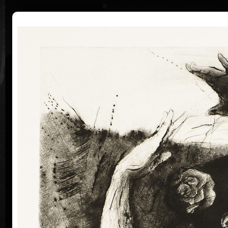
|
Home
Uměl
Životopis
Výstavy
Ocenění
Sbírky
Tomáš Hřivnáč
1. 11. 1959
Narozen 1.11. 1959 v Praze. Studoval na Střední
uměleckoprůmyslové škole v Praze (1975 - 1979 ). Od
roku 1999 je členem „Sdružení českých umělců
grafiků HOLLAR“. Věnuje se především volné grafice,