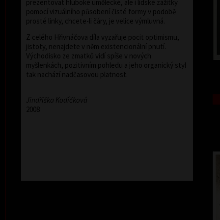
prezentovat hluboké umělecké, ale i lidské zážitky
pomocí vizuálního působení čisté formy v podobě
prosté linky, chcete-li čáry, je velice výmluvná.
Z celého Hřivnáčova díla vyzařuje pocit optimismu,
jistoty, nenajdete v něm existencionální pnutí.
Východisko ze zmatků vidí spíše v nových
myšlenkách, pozitivním pohledu a jeho organický styl
tak nachází nadčasovou platnost.
Jindřiška Kodíčková
2008