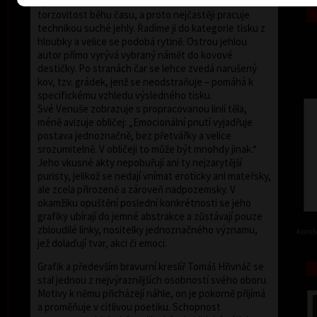
symboliku, záblesk okamžiku, náznakovou
torzovitost běhu času, a proto nejčastěji pracuje
technikou suché jehly. Řadíme ji do kategorie tisku z
hloubky a velice se podobá rytině. Ostrou jehlou
autor přímo vyrývá vybraný námět do kovové
destičky. Po stranách čar se lehce zvedá narušený
kov, tzv. grádek, jenž se neodstraňuje – pomáhá k
specifickému vzhledu výsledného tisku.
Své Venuše zobrazuje s propracovanou linií těla,
méně avizuje obličej: „Emocionální pnutí vyjadřuje
postava jednoznačně, bez přetvářky a velice
srozumitelně. V obličeji to může být mnohdy jinak.“
Jeho vkusné akty nepobuřují ani ty nejzarytější
puristy, jelikož se nedají vnímat eroticky ani mateřsky,
ale zcela přirozeně a zároveň nadpozemsky. V
okamžiku opuštění poslední konkrétnosti se jeho
grafiky ubírají do jemné abstrakce a zůstávají pouze
zbloudilé linky, nositelky jednoznačného významu,
kombi
jež dolaďují tvar, akci či emoci.
Grafik a především bravurní kreslíř Tomáš Hřivnáč se
stal jednou z nejvýraznějších osobností svého oboru.
Motivy k němu přicházejí náhle, on je pokorně přijímá
a proměňuje v citlivou poetiku. Schopnost