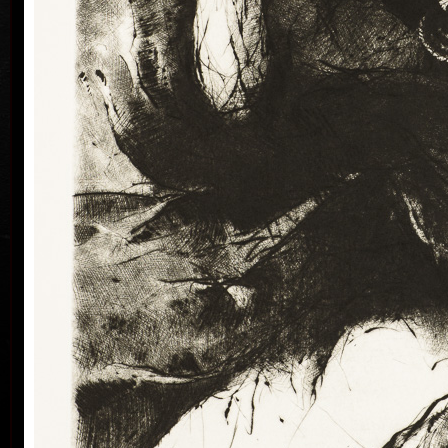
nejčastěji suché jehle nebo akvarelu .
Jeho světem je svět ženy a poetiky, která ji obklopuje
a utváří. Grafické listy jsou jakoby záznamem
okamžiků, v nichž se projeví záblesk akce, situace,
gesta. I samotné názvy děl naznačují okamžitost a
torzovitost situací (Naposled, Uhýbat, Stranou,
Mimo aj.). Směrem k abstraktnosti míří jeho grafiky
tam, kde opouští i tvář a konkrétnost osobnosti, aby
zbyla jen linka, tvar a tomu odpovídající napětí.
Je členem Klubu konkretistů, Profil, Parabola,
Asociace volné grafiky (1993-1999), SČUG Hollar (od
1999), SCA (2003).
Mistr sametové linky
Tomáš Hřivnáč se v oblasti umění pohybuje dlouho a
velice sebevědomě. Jeho umělecký rádius se
nezaměřuje pouze na výtvarné aktivity, ale je i
uznávaným hráčem na bonga a další perkusní
nástroje. Právě dynamická a rytmická hudba s
etnickými prvky, na niž se zaměřuje, nachází