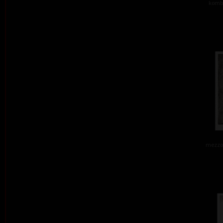
kombi
mezzot