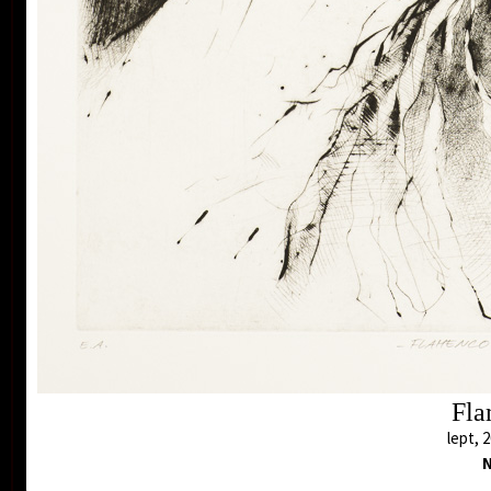
pomyslnou kontrastní odezvu v akvarelové malbě,
častěji však v grafice.
Tajemné, trošku magické tahy, spíše linky, vyryté do
měděných desek se v jednom okamžiku slijí a jakoby
náhodou, mimochodem nacházejí konečnou podobu,
podobu ženského těla. Tato navenek působící
nahodilost je podpořená léty pečlivé a tvrdé práce.
Zemitá barevnost a sametový vzhled výsledného
listu narušuje realistický základ zobrazovaného a
dává mu do vínku tajemství, záhadu, krásu, duši,
kombi
vyzývavost, poddajnost, prostě to, co dokáží jen
ženy letmým přivřením víčka. Hřivnáčovy nekonfliktní
grafiky jsou přesně tím, co od nich autor očekává.
Nikoli diskutované kontroverzní dílo dštící blesky, ale
svěží, příjemné emoce vzbuzující pohlazení. Bere
ženu jako pradávnou nositelku života, ale i dráždivou
milenku či chápající přítelkyni. A právě tento
archetypální rozpor jasně vystupuje z Hřivnáčových
grafik a dodává jim mocnou energii zastřenou
Fla
magickým stínem. Jsou technicky dokonalé, tudíž
nepotřebují přidané podbízivé pozlátko.
lept, 
Ve virtuózních grafických listech upřednostňuje