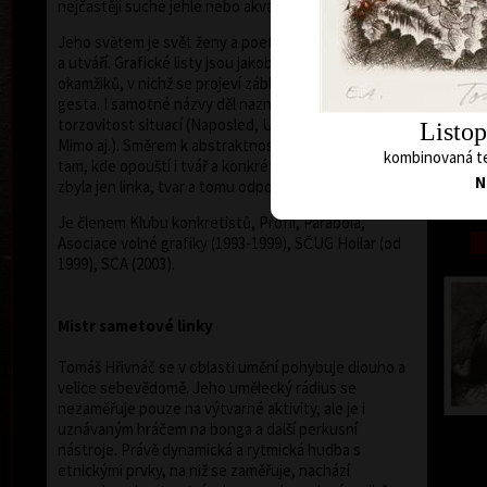
nejčastěji suché jehle nebo akvarelu .
Jeho světem je svět ženy a poetiky, která ji obklopuje
a utváří. Grafické listy jsou jakoby záznamem
okamžiků, v nichž se projeví záblesk akce, situace,
gesta. I samotné názvy děl naznačují okamžitost a
torzovitost situací (Naposled, Uhýbat, Stranou,
Listop
Mimo aj.). Směrem k abstraktnosti míří jeho grafiky
tam, kde opouští i tvář a konkrétnost osobnosti, aby
N
zbyla jen linka, tvar a tomu odpovídající napětí.
Je členem Klubu konkretistů, Profil, Parabola,
Asociace volné grafiky (1993-1999), SČUG Hollar (od
1999), SCA (2003).
Mistr sametové linky
Tomáš Hřivnáč se v oblasti umění pohybuje dlouho a
velice sebevědomě. Jeho umělecký rádius se
nezaměřuje pouze na výtvarné aktivity, ale je i
uznávaným hráčem na bonga a další perkusní
nástroje. Právě dynamická a rytmická hudba s
etnickými prvky, na niž se zaměřuje, nachází