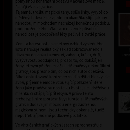
pomyslnou kontrastní odezvu v akvarelové malbě,
častěji však v grafice.
Tajemné, trošku magické tahy, spíše linky, vyryté do
měděných desek se v jednom okamžiku slijí a jakoby
náhodou, mimochodem nacházejí konečnou podobu,
podobu ženského těla. Tato navenek působící
nahodilost je podpořená léty pečlivé a tvrdé práce.
Zemitá barevnost a sametový vzhled výsledného
listu narušuje realistický základ zobrazovaného a
dává mu do vínku tajemství, záhadu, krásu, duši,
kombi
vyzývavost, poddajnost, prostě to, co dokáží jen
ženy letmým přivřením víčka. Hřivnáčovy nekonfliktní
grafiky jsou přesně tím, co od nich autor očekává.
Nikoli diskutované kontroverzní dílo dštící blesky, ale
svěží, příjemné emoce vzbuzující pohlazení. Bere
ženu jako pradávnou nositelku života, ale i dráždivou
milenku či chápající přítelkyni. A právě tento
archetypální rozpor jasně vystupuje z Hřivnáčových
grafik a dodává jim mocnou energii zastřenou
magickým stínem. Jsou technicky dokonalé, tudíž
nepotřebují přidané podbízivé pozlátko.
Ve virtuózních grafických listech upřednostňuje