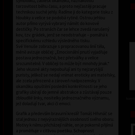
symboliku, záblesk okamžiku, náznakovou
torzovitost běhu času, a proto nejčastěji pracuje
technikou suché jehly. Řadíme ji do kategorie tisku z
hloubky a velice se podobá rytině. Ostrou jehlou
autor přímo vyrývá vybraný námět do kovové
destičky. Po stranách čar se lehce zvedá narušený
kov, tzv. grádek, jenž se neodstraňuje – pomáhá k
specifickému vzhledu výsledného tisku.
Své Venuše zobrazuje s propracovanou linií těla,
méně avizuje obličej: „Emocionální pnutí vyjadřuje
postava jednoznačně, bez přetvářky a velice
srozumitelně. V obličeji to může být mnohdy jinak.“
Jeho vkusné akty nepobuřují ani ty nejzarytější
puristy, jelikož se nedají vnímat eroticky ani mateřsky,
ale zcela přirozeně a zároveň nadpozemsky. V
okamžiku opuštění poslední konkrétnosti se jeho
grafiky ubírají do jemné abstrakce a zůstávají pouze
zbloudilé linky, nositelky jednoznačného významu,
kombi
jež dolaďují tvar, akci či emoci.
Grafik a především bravurní kreslíř Tomáš Hřivnáč se
stal jednou z nejvýraznějších osobností svého oboru.
Motivy k němu přicházejí náhle, on je pokorně přijímá
a proměňuje v citlivou poetiku. Schopnost