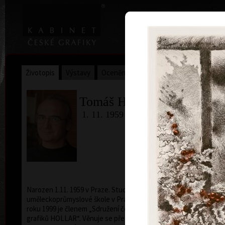
|
Home
Uměl
Životopis
Výstavy
Ocenění
Sbírky
Tomáš Hřivnáč
1. 11. 1959
Narozen 1.11. 1959 v Praze. Studoval na Střední
uměleckoprůmyslové škole v Praze (1975 - 1979 ). Od
roku 1999 je členem „Sdružení českých umělců
grafiků HOLLAR“. Věnuje se především volné grafice,