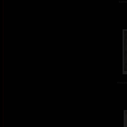
kombi
mezzot