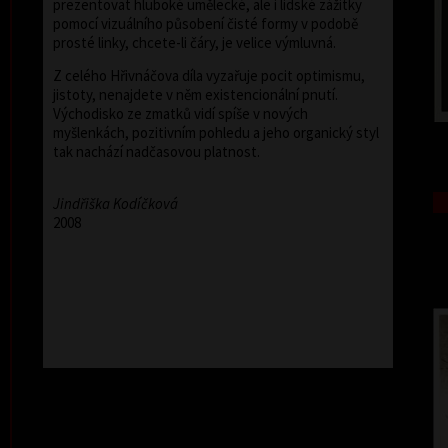
prezentovat hluboké umělecké, ale i lidské zážitky
pomocí vizuálního působení čisté formy v podobě
prosté linky, chcete-li čáry, je velice výmluvná.
Z celého Hřivnáčova díla vyzařuje pocit optimismu,
jistoty, nenajdete v něm existencionální pnutí.
Východisko ze zmatků vidí spíše v nových
myšlenkách, pozitivním pohledu a jeho organický styl
tak nachází nadčasovou platnost.
Jindřiška Kodíčková
2008