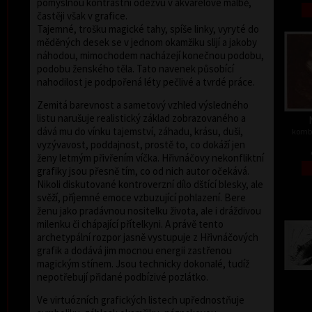
pomyslnou kontrastní odezvu v akvarelové malbě,
častěji však v grafice.
Tajemné, trošku magické tahy, spíše linky, vyryté do
měděných desek se v jednom okamžiku slijí a jakoby
náhodou, mimochodem nacházejí konečnou podobu,
podobu ženského těla. Tato navenek působící
nahodilost je podpořená léty pečlivé a tvrdé práce.
Zemitá barevnost a sametový vzhled výsledného
listu narušuje realistický základ zobrazovaného a
dává mu do vínku tajemství, záhadu, krásu, duši,
kombi
vyzývavost, poddajnost, prostě to, co dokáží jen
ženy letmým přivřením víčka. Hřivnáčovy nekonfliktní
grafiky jsou přesně tím, co od nich autor očekává.
Nikoli diskutované kontroverzní dílo dštící blesky, ale
svěží, příjemné emoce vzbuzující pohlazení. Bere
ženu jako pradávnou nositelku života, ale i dráždivou
milenku či chápající přítelkyni. A právě tento
archetypální rozpor jasně vystupuje z Hřivnáčových
grafik a dodává jim mocnou energii zastřenou
magickým stínem. Jsou technicky dokonalé, tudíž
nepotřebují přidané podbízivé pozlátko.
Ve virtuózních grafických listech upřednostňuje