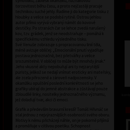
symboliku, záblesk okamžiku, náznakovou
torzovitost běhu času, a proto nejčastěji pracuje
technikou suché jehly. Řadíme ji do kategorie tisku z
hloubky a velice se podobá rytině. Ostrou jehlou
autor přímo vyrývá vybraný námět do kovové
destičky. Po stranách čar se lehce zvedá narušený
kov, tzv. grádek, jenž se neodstraňuje – pomáhá k
specifickému vzhledu výsledného tisku.
Své Venuše zobrazuje s propracovanou linií těla,
méně avizuje obličej: „Emocionální pnutí vyjadřuje
postava jednoznačně, bez přetvářky a velice
srozumitelně. V obličeji to může být mnohdy jinak.“
Jeho vkusné akty nepobuřují ani ty nejzarytější
puristy, jelikož se nedají vnímat eroticky ani mateřsky,
ale zcela přirozeně a zároveň nadpozemsky. V
okamžiku opuštění poslední konkrétnosti se jeho
grafiky ubírají do jemné abstrakce a zůstávají pouze
zbloudilé linky, nositelky jednoznačného významu,
kombi
jež dolaďují tvar, akci či emoci.
Grafik a především bravurní kreslíř Tomáš Hřivnáč se
stal jednou z nejvýraznějších osobností svého oboru.
Motivy k němu přicházejí náhle, on je pokorně přijímá
a proměňuje v citlivou poetiku. Schopnost