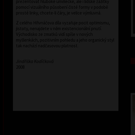
prezentovat hluboké umělecké, ale i lidské zážitky
pomocí vizuálního působení čisté formy v podobě
prosté linky, chcete-li čáry, je velice výmluvná.
Z celého Hřivnáčova díla vyzařuje pocit optimismu,
jistoty, nenajdete v něm existencionální pnutí.
Východisko ze zmatků vidí spíše v nových
myšlenkách, pozitivním pohledu a jeho organický styl
tak nachází nadčasovou platnost.
Jindřiška Kodíčková
2008