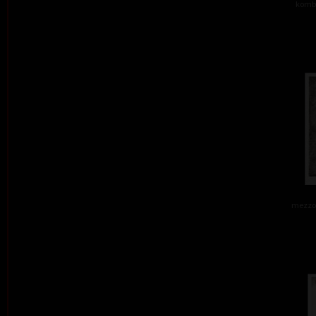
kombi
mezzot