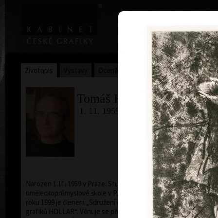
|
Home
Uměl
Životopis
Výstavy
Ocenění
Sbírky
Tomáš Hřivnáč
1. 11. 1959
Narozen 1.11. 1959 v Praze. Studoval na Střední
uměleckoprůmyslové škole v Praze (1975 - 1979 ). Od
roku 1999 je členem „Sdružení českých umělců
grafiků HOLLAR“. Věnuje se především volné grafice,