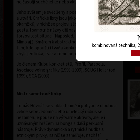
nejčastěji suché jehle nebo akvarelu .
Jeho světem je svět ženy a poetiky, která ji obklopuje
a utváří. Grafické listy jsou jakoby záznamem
okamžiků, v nichž se projeví záblesk akce, situace,
gesta. I samotné názvy děl naznačují okamžitost a
torzovitost situací (Naposled, Uhýbat, Stranou,
Mimo aj.). Směrem k abstraktnosti míří jeho grafiky
kombinovaná technika, 20
tam, kde opouští i tvář a konkrétnost osobnosti, aby
zbyla jen linka, tvar a tomu odpovídající napětí.
Je členem Klubu konkretistů, Profil, Parabola,
Asociace volné grafiky (1993-1999), SČUG Hollar (od
1999), SCA (2003).
Mistr sametové linky
Tomáš Hřivnáč se v oblasti umění pohybuje dlouho a
velice sebevědomě. Jeho umělecký rádius se
nezaměřuje pouze na výtvarné aktivity, ale je i
uznávaným hráčem na bonga a další perkusní
nástroje. Právě dynamická a rytmická hudba s
etnickými prvky, na niž se zaměřuje, nachází