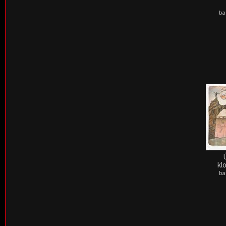
ba
kl
ba