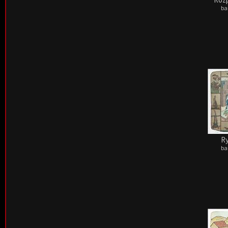
ba
Ry
ba