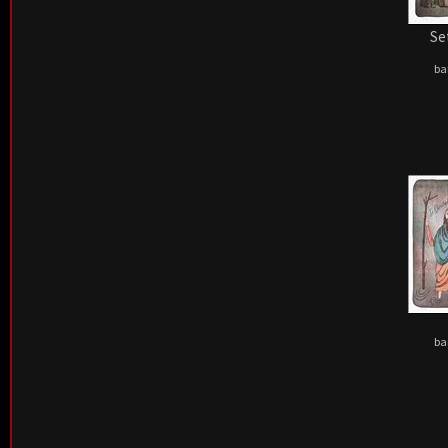
Se
ba
ba