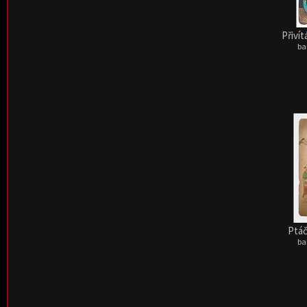
Přiví
ba
Ptáč
ba