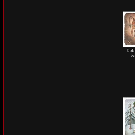
Dobř
ba