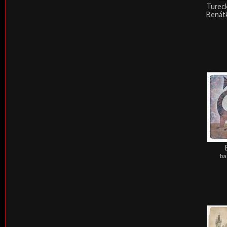
Tureck
Benátk
ba