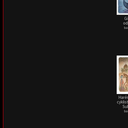
G
od
ba
Harém
cyklis
Sul
ba