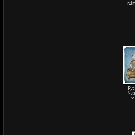
Náml
Ryc
Mus
ba