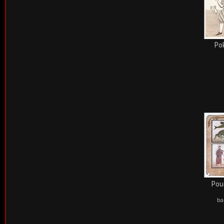
Pok
Pouč
ba