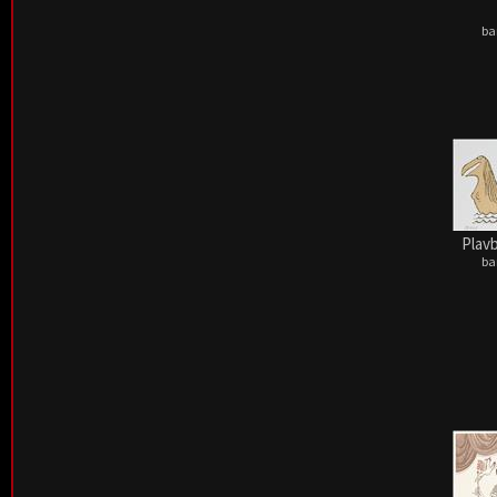
ba
Plavb
ba