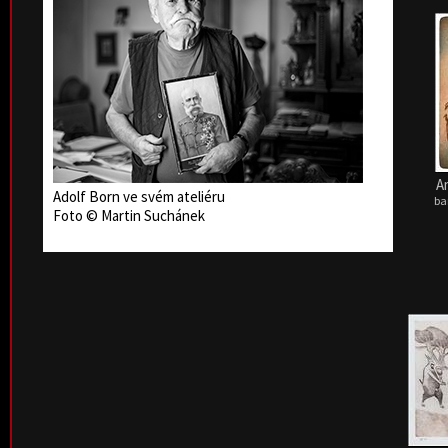
A
Adolf Born ve svém ateliéru
ba
Foto © Martin Suchánek