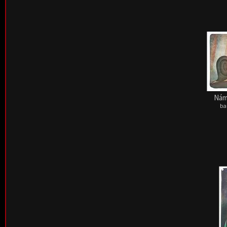
Nám
ba