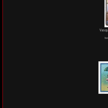
Vasqu
ba