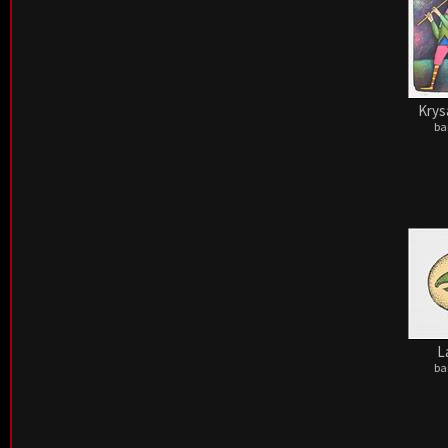
Krys
ba
L
ba