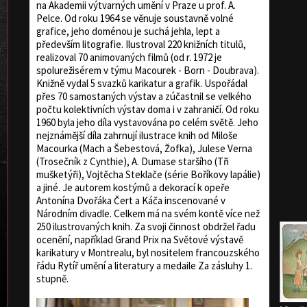
na Akademii výtvarných umění v Praze u prof. A.
Pelce. Od roku 1964 se věnuje soustavně volné
grafice, jeho doménou je suchá jehla, lept a
především litografie. Ilustroval 220 knižních titulů,
realizoval 70 animovaných filmů (od r. 1972 je
spolurežisérem v týmu Macourek - Born - Doubrava).
Knižně vydal 5 svazků karikatur a grafik. Uspořádal
přes 70 samostaných výstav a zúčastnil se velkého
počtu kolektivních výstav doma i v zahraničí. Od roku
1960 byla jeho díla vystavována po celém světě. Jeho
nejznámější díla zahrnují ilustrace knih od Miloše
Macourka (Mach a Šebestová, Žofka), Julese Verna
(Trosečník z Cynthie), A. Dumase staršího (Tři
mušketýři), Vojtěcha Steklače (série Boříkovy lapálie)
a jiné. Je autorem kostýmů a dekorací k opeře
Antonína Dvořáka Čert a Káča inscenované v
Národním divadle. Celkem má na svém kontě více než
250 ilustrovaných knih. Za svoji činnost obdržel řadu
ocenění, například Grand Prix na Světové výstavě
karikatury v Montrealu, byl nositelem francouzského
řádu Rytíř umění a literatury a medaile Za zásluhy 1.
stupně.