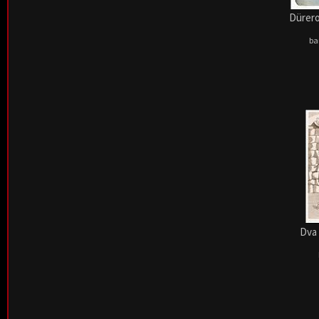
Dürero
ba
Dva 