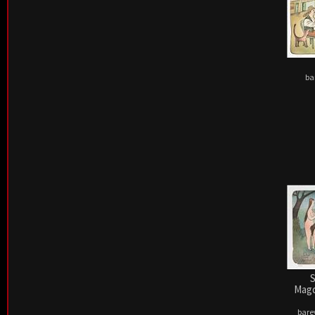
ba
S
Magd
barev