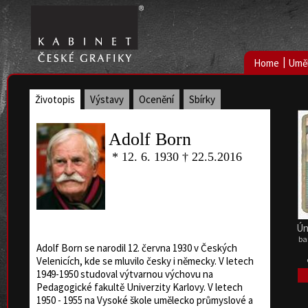
|
Home
Uměl
Životopis
Výstavy
Ocenění
Sbírky
Adolf Born
* 12. 6. 1930 † 22.5.2016
Ún
ba
Adolf Born se narodil 12. června 1930 v Českých
Velenicích, kde se mluvilo česky i německy. V letech
1949-1950 studoval výtvarnou výchovu na
Pedagogické fakultě Univerzity Karlovy. V letech
1950 - 1955 na Vysoké škole umělecko průmyslové a