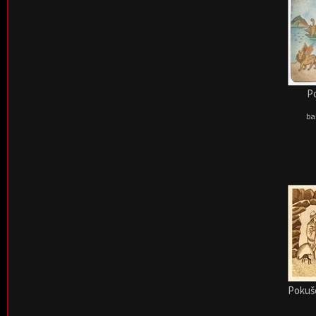
Po
ba
Pokuš