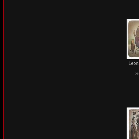
Leona
ba