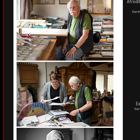
Afrodi
barev
Ex
bar