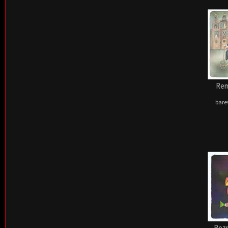
Rem
barev
Rozp