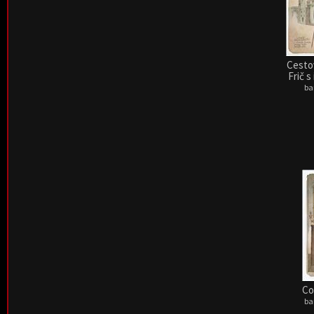
Cestov
Frič 
ba
Co
ba