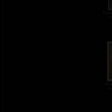
Přiví
ba
Ptáč
ba