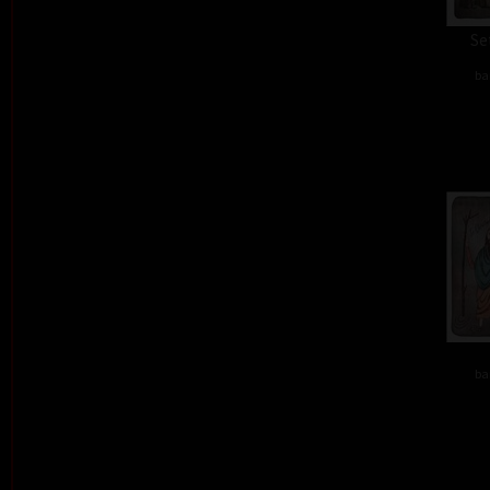
Se
ba
ba