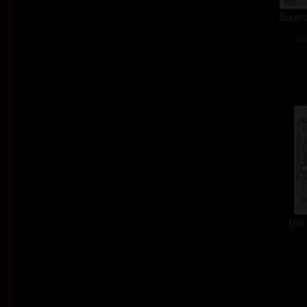
Dürero
ba
Dva 