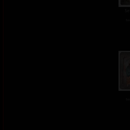
Se
ba
ba