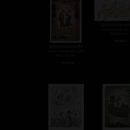
Cestovatelé na 
barevná litografie,
10,5 x 21 cm
•
Prodáno
Benátská komedie
barevná litografie, 2014
48,5 x 32,5 cm
•
Prodáno