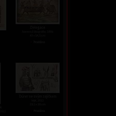
Delegace
barevná litografie, 2006
43 x 54,5 cm
•
Prodáno
Dürer se svým zajíčkem
lept, 2012
19,5 x 30 cm
ek
•
Prodáno
 2011