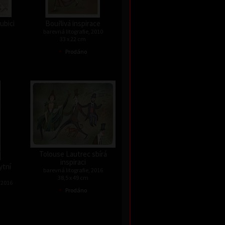
ubici
Bouřlivá inspirace
barevná litografie, 2010
33 x 22 cm
•
Prodáno
Tolouse Lautrec sbírá
inspiraci
ytní
barevná litografie, 2016
38,5 x 49 cm
 2016
•
Prodáno