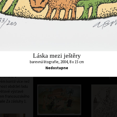
ze u prof. A.
stavně volné
la, lept a
 knižních titulů,
r. 1972 je
 Born - Doubrava).
rafik. Uspořádal
Zvíře, které B
stnil se velkého
nepotkal
 zahraničí. Od roku
barevná litografie,
 celém světě. Jeho
43 x 54,5 cm
cena:
40 000,00 
knih od Miloše
Láska mezi ještěry
a), Julese Verna
taršího (Tři
barevná litografie, 2004, 8 x 15 cm
e Boříkovy lapálie)
Nedostupne
Nedostupn
rací k opeře
cenované v
vém kontě více než
nnost obdržel řadu
Světové výstavě
elem francouzského
aile Za zásluhy 1.