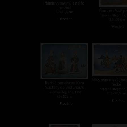
Námluvy satyrů a najád
lept, 2006
Únos mořské p
30 x 39,5 cm
barevná litografie,
•
Prodáno
43,5 x 33 cm
•
Prodáno
Vlivy osmanské, be
Rychlé poselstvo Kara
řecké
Mustafy do Instanbulu
barevná litografie,
barevná litografie, 1998
32,5 x 48,5 cm
49 x 65 cm
•
Prodáno
•
Prodáno