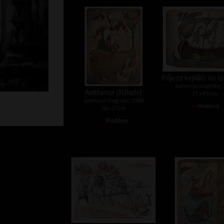
Příjezd kejklířů do 
barevná litografie,
Ambiance (Nálada)
37 x 49 cm
barevná litografie, 1989
•
Prodáno
38 x 27cm
•
Prodáno