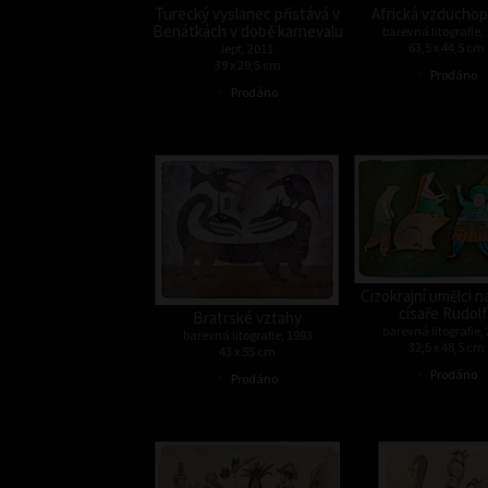
Turecký vyslanec přistává v
Africká vzduchop
Benátkách v době karnevalu
barevná litografie,
63,5 x 44,5 cm
lept, 2011
39 x 29,5 cm
•
Prodáno
•
Prodáno
Cizokrajní umělci n
císaře Rudol
Bratrské vztahy
barevná litografie,
barevná litografie, 1993
32,5 x 48,5 cm
43 x 55 cm
•
•
Prodáno
Prodáno