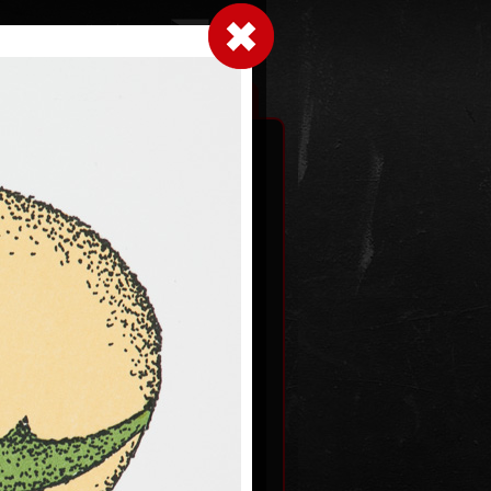
Přihlásit se
|
|
|
 grafice
Výstavy
Kontakt
Košík
ch bohů
 2012
Holandské námluvy
barevná litografie, 1993
Kč
54,5 x 43,5 cm
cena:
45 000,00 Kč