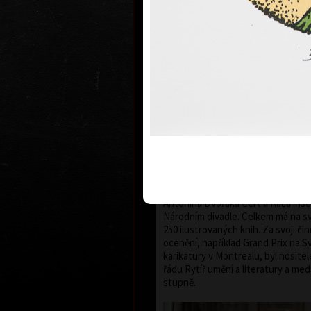
na Akademii výtvarných umění v Pra
Pelce. Od roku 1964 se věnuje sou
grafice, jeho doménou je suchá jeh
především litografie. Ilustroval 220
realizoval 70 animovaných filmů (od 
spolurežisérem v týmu Macourek -
Knižně vydal 5 svazků karikatur a g
přes 70 samostaných výstav a zúča
počtu kolektivních výstav doma i v
1960 byla jeho díla vystavována po
nejznámější díla zahrnují ilustrace 
Macourka (Mach a Šebestová, Žofk
(Trosečník z Cynthie), A. Dumase s
mušketýři), Vojtěcha Steklače (séri
a jiné. Je autorem kostýmů a deko
Antonína Dvořáka Čert a Káča ins
Národním divadle. Celkem má na s
250 ilustrovaných knih. Za svoji či
ocenění, například Grand Prix na 
karikatury v Montrealu, byl nosit
řádu Rytíř umění a literatury a med
stupně.