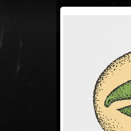
Životopis
Výstavy
Ocenění
Adolf Bor
* 12. 6. 1930
Adolf Born se narodil 12. června 1
Velenicích, kde se mluvilo česky i 
1949-1950 studoval výtvarnou výc
Pedagogické fakultě Univerzity Kar
1950 - 1955 na Vysoké škole uměle