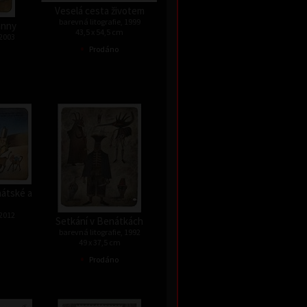
Veselá cesta životem
barevná litografie, 1999
anny
43,5 x 54,5 cm
 2003
•
Prodáno
nátské a
 2012
Setkání v Benátkách
barevná litografie, 1992
49 x 37,5 cm
•
Prodáno