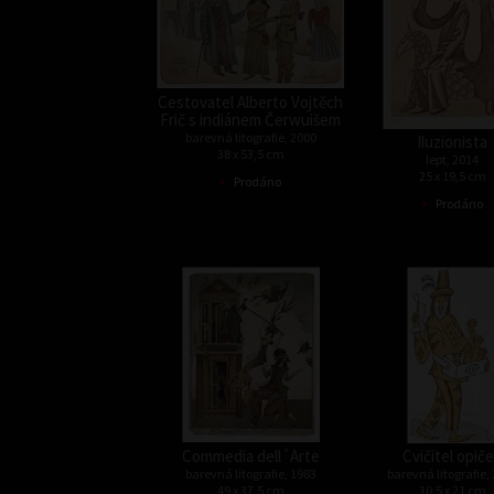
Cestovatel Alberto Vojtěch
Frič s indiánem Čerwuišem
barevná litografie, 2000
Iluzionista
38 x 53,5 cm
lept, 2014
•
25 x 19,5 cm
Prodáno
•
Prodáno
Commedia dell´Arte
Cvičitel opič
barevná litografie, 1983
barevná litografie,
49 x 37,5 cm
10,5 x 21 cm