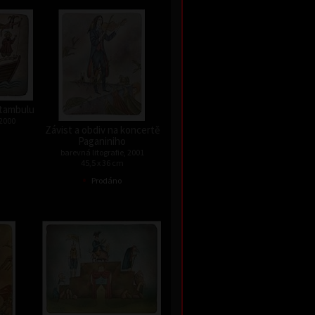
Istambulu
 2000
Závist a obdiv na koncertě
Paganiniho
barevná litografie, 2001
45,5 x 36 cm
•
Prodáno