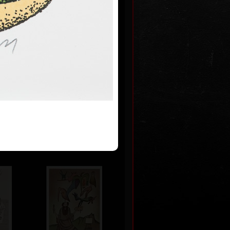
rehm
 2009
Kč
á díla