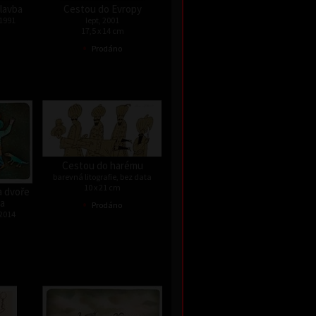
lavba
Cestou do Evropy
 1991
lept, 2001
17,5 x 14 cm
•
Prodáno
Cestou do harému
barevná litografie, bez data
10 x 21 cm
a dvoře
•
fa
Prodáno
 2014