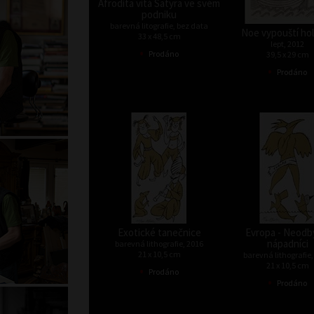
Afrodita vítá Satyra ve svém
podniku
barevná litografie, bez data
Noe vypouští hol
33 x 48,5 cm
lept, 2012
•
Prodáno
39,5 x 29 cm
•
Prodáno
Exotické tanečnice
Evropa - Neodb
nápadníci
barevná lithografie, 2016
21 x 10,5 cm
barevná lithografie,
21 x 10,5 cm
•
Prodáno
•
Prodáno