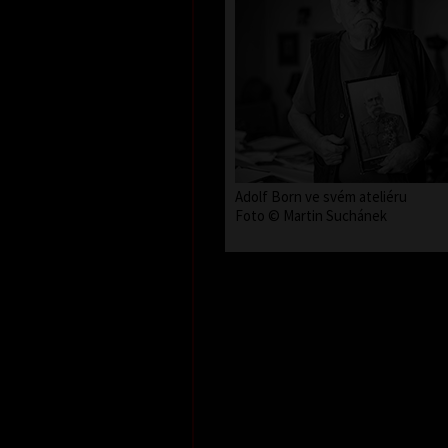
Adolf Born ve svém ateliéru
Foto © Martin Suchánek