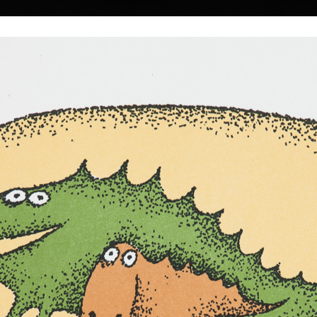
|
|
|
|
|
Home
Umělci
Vybrat dílo
Vybrat dárek
O galerii
O
Sbírky
n
 † 22.5.2016
Pantheon egyptský
barevná litografie,
Únos mořské panny.
35,5 x 45,5 cm
barevná litografie, 2003
cena:
39 000,00 
930 v Českých
43,5 x 33 cm
cena:
37 000,00 Kč
německy. V letech
hovu na
lovy. V letech
cko průmyslové a