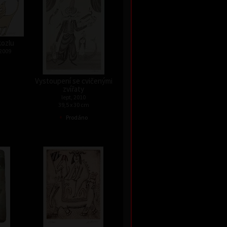
kozlu
 2009
Vystoupení se cvičenými
zvířaty
lept, 2010
39,5 x 30 cm
•
Prodáno