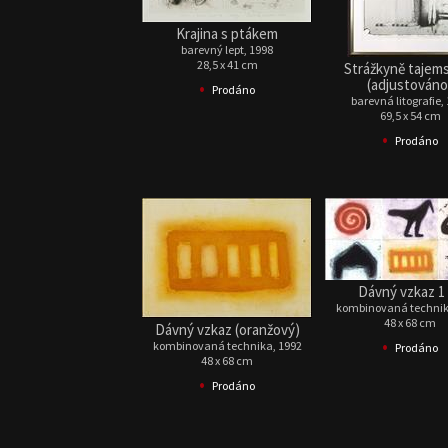
Krajina s ptákem
barevný lept, 1998
28,5 x 41 cm
Strážkyně tajemst
•
(adjustováno
Prodáno
barevná litografie,
69,5 x 54 cm
•
Prodáno
Dávný vzkaz 1 
kombinovaná technik
48 x 68 cm
Dávný vzkaz (oranžový)
•
kombinovaná technika, 1992
Prodáno
48 x 68 cm
•
Prodáno