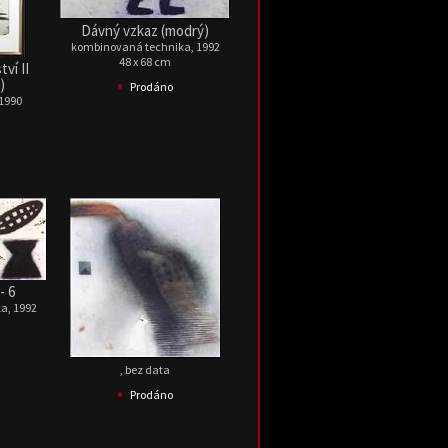
Dávný vzkaz (modrý)
kombinovaná technika, 1992
48 x 68 cm
ví II
•
)
Prodáno
 1990
- 6
a, 1992
, bez data
•
Prodáno