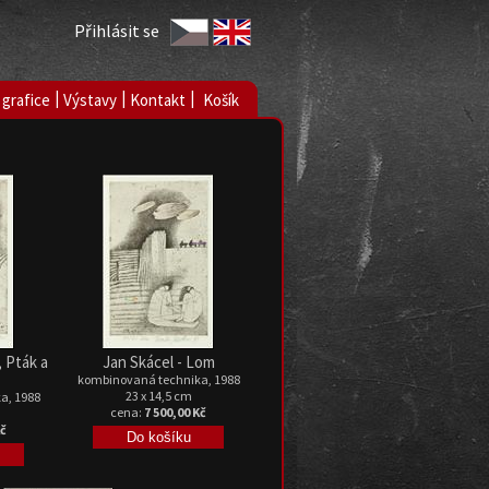
Přihlásit se
|
|
|
 grafice
Výstavy
Kontakt
Košík
, Pták a
Jan Skácel - Lom
kombinovaná technika, 1988
23 x 14,5 cm
a, 1988
cena:
7 500,00 Kč
Kč