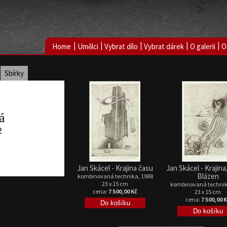
|
|
|
|
|
Home
Umělci
Vybrat dílo
Vybrat dárek
O galerii
O
Sbírky
á
2
Jan Skácel - Krajina času
Jan Skácel - Krajina
Blázen
kombinovaná technika, 1988
23 x 15 cm
kombinovaná technik
cena:
7 500,00 Kč
23 x 15 cm
cena:
7 500,00 