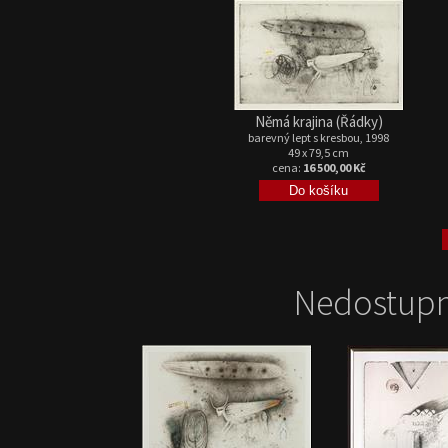
Němá krajina (Řádky)
barevný lept s kresbou, 1998
49 x 79,5 cm
cena:
16 500,00 Kč
Nedostupn