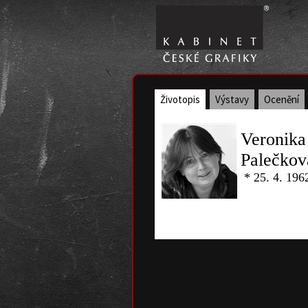
Životopis
Výstavy
Ocenění
Veronika
Palečkov
* 25. 4. 196