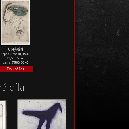
Uplývání
lept s kresbou, 1988
23,5 x 15 cm
cena:
7 500,00 Kč
á díla