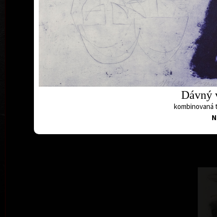
Dávný 
kombinovaná t
N