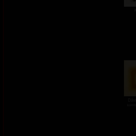
Dávn
kombi