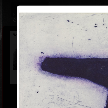
|
Home
Uměl
Životopis
Výstavy
Ocenění
Sbírky
Veronika
Palečková
* 25. 4. 1962
Jan S
kombi