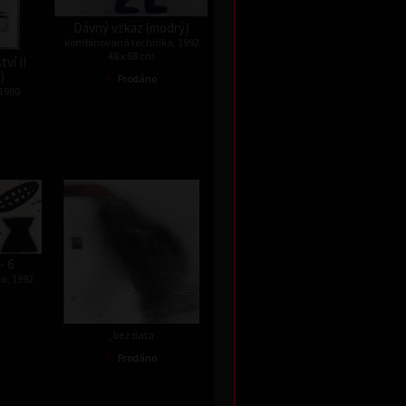
Dávný vzkaz (modrý)
kombinovaná technika, 1992
48 x 68 cm
ví II
•
)
Prodáno
 1990
- 6
a, 1992
, bez data
•
Prodáno