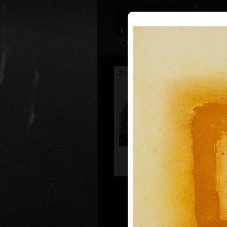
Životopis
Výstavy
Ocenění
Veronika
Palečkov
* 25. 4. 196