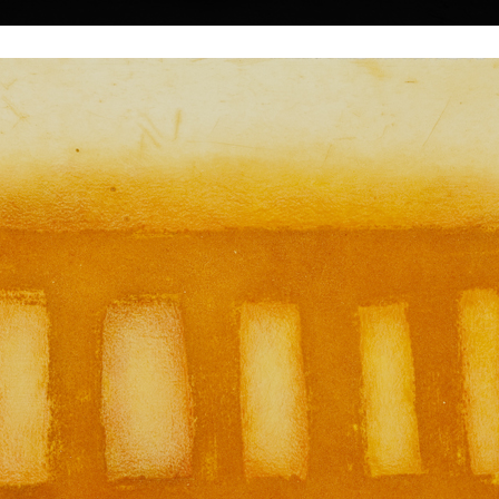
|
|
|
|
|
Home
Umělci
Vybrat dílo
Vybrat dárek
O galerii
O
Sbírky
á
2
Jan Skácel - Krajina času
Jan Skácel - Krajina
Blázen
kombinovaná technika, 1988
23 x 15 cm
kombinovaná technik
cena:
7 500,00 Kč
23 x 15 cm
cena:
7 500,00 