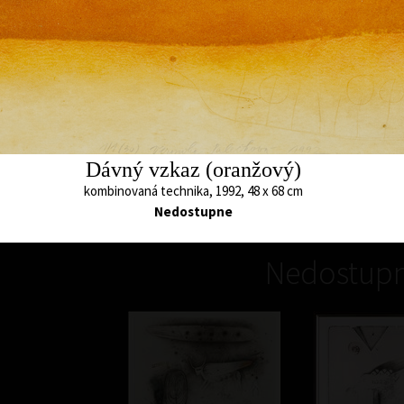
Němá krajina (Řádky)
barevný lept s kresbou, 1998
49 x 79,5 cm
cena:
16 500,00 Kč
Dávný vzkaz (oranžový)
kombinovaná technika, 1992, 48 x 68 cm
Nedostupne
Nedostupn