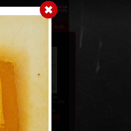
Přihlásit se
|
|
|
 grafice
Výstavy
Kontakt
Košík
, Pták a
Jan Skácel - Lom
kombinovaná technika, 1988
23 x 14,5 cm
a, 1988
cena:
7 500,00 Kč
Kč