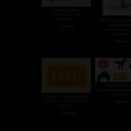
Krajina s ptákem
barevný lept, 1998
28,5 x 41 cm
Strážkyně tajemst
•
(adjustováno
Prodáno
barevná litografie,
69,5 x 54 cm
•
Prodáno
Dávný vzkaz 1 
kombinovaná technik
48 x 68 cm
Dávný vzkaz (oranžový)
•
kombinovaná technika, 1992
Prodáno
48 x 68 cm
•
Prodáno