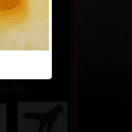
Uplývání
lept s kresbou, 1988
23,5 x 15 cm
cena:
7 500,00 Kč
á díla