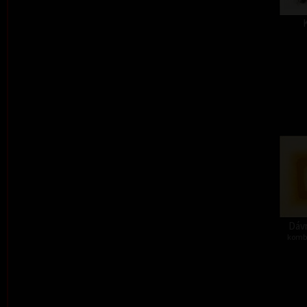
Dávn
kombi