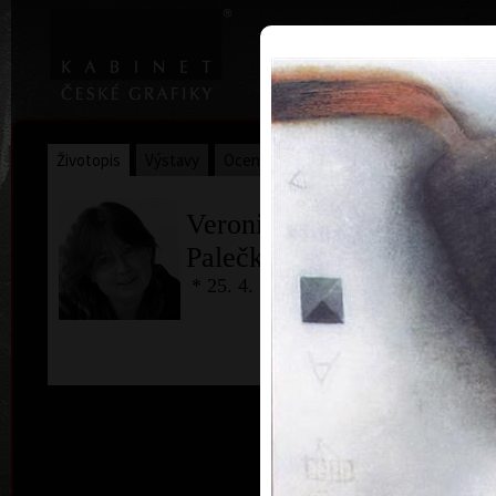
|
Home
Uměl
Životopis
Výstavy
Ocenění
Sbírky
Veronika
Palečková
* 25. 4. 1962
Jan S
kombi