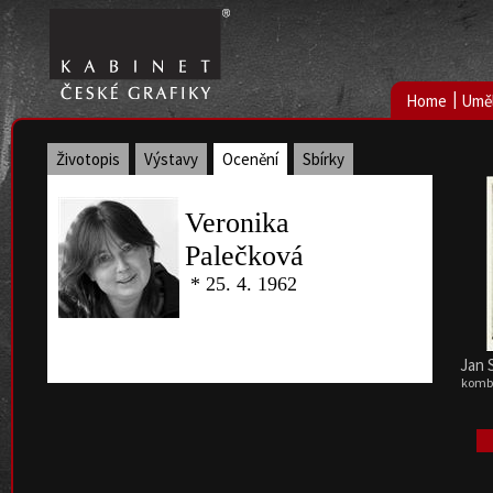
|
Home
Uměl
Životopis
Výstavy
Ocenění
Sbírky
Veronika
Palečková
* 25. 4. 1962
Jan S
kombi