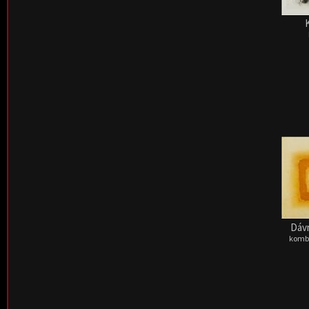
Dávn
kombi