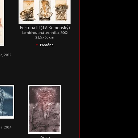
Fortuna III (J.A.Komenský)
kombinovaná technika, 2002
21,5 x 50 cm
•
Prodáno
a, 2012
a, 2014
Zídka