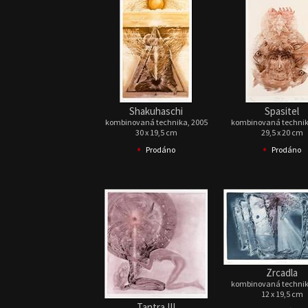
Shakuhaschi
Spasitel
kombinovaná technika, 2005
kombinovaná technik
30 x 19,5 cm
29,5 x 20 cm
•
•
Prodáno
Prodáno
Zrcadla
kombinovaná technik
12 x 19,5 cm
Tantra III