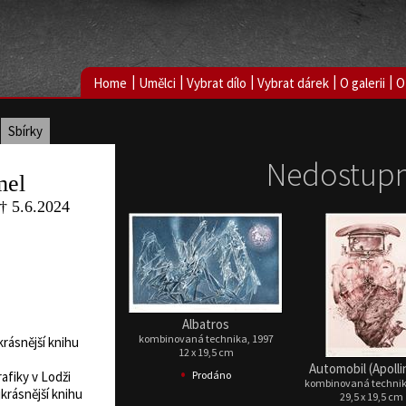
|
|
|
|
|
Home
Umělci
Vybrat dílo
Vybrat dárek
O galerii
O
Sbírky
Nedostupn
mel
 † 5.6.2024
Albatros
kombinovaná technika, 1997
krásnější knihu
12 x 19,5 cm
Automobil (Apolli
•
Prodáno
afiky v Lodži
kombinovaná technik
krásnější knihu
29,5 x 19,5 cm