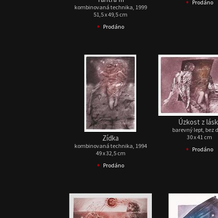
•
Prodáno
kombinovaná technika, 1999
51,5 x 49,5 cm
•
Prodáno
Úzkost z lás
barevný lept, bez 
Zídka
30 x 41 cm
kombinovaná technika, 1994
•
Prodáno
49 x 32,5 cm
•
Prodáno