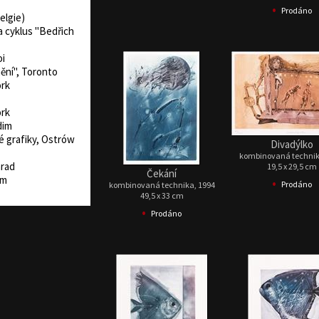
•
Prodáno
Belgie)
 cyklus "Bedřich
oi
ění", Toronto
ork
ork
dim
é grafiky, Ostrów
Divadýlko
kombinovaná technik
hrad
19,5 x 29,5 cm
Čekání
im
•
Prodáno
kombinovaná technika, 1994
49,5 x 33 cm
•
Prodáno