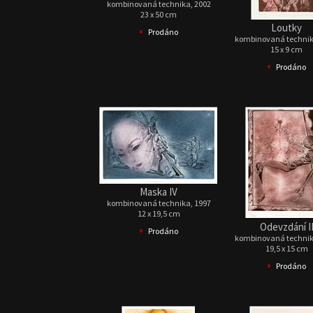
kombinovaná technika, 2002
23 x 50 cm
Loutky
•
Prodáno
kombinovaná technik
15 x 9 cm
•
Prodáno
Maska IV
kombinovaná technika, 1997
12 x 19,5 cm
Odevzdání I
•
Prodáno
kombinovaná technik
19,5 x 15 cm
•
Prodáno