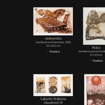
Jednorožec
kombinovaná technika, 2005
20 x 28,5 cm
Krása
•
kombinovaná technik
Prodáno
37 x 25 cm
•
Prodáno
Labyrint Královna
moudrosti III