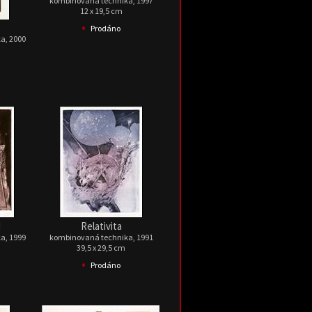
kombinovaná technika, 1997
12 x 19,5 cm
•
Prodáno
a, 2000
I
Relativita
a, 1999
kombinovaná technika, 1991
39,5 x 29,5 cm
•
Prodáno