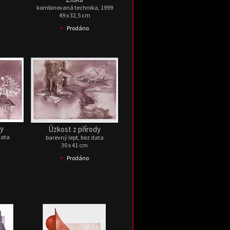
kombinovaná technika, 1999
49 x 32,5 cm
•
Prodáno
ky
Úzkost z přírody
data
barevný lept, bez data
30 x 41 cm
•
Prodáno