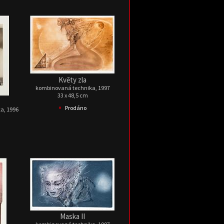
Květy zla
kombinovaná technika, 1997
33 x 48,5 cm
•
Prodáno
a, 1996
Maska II