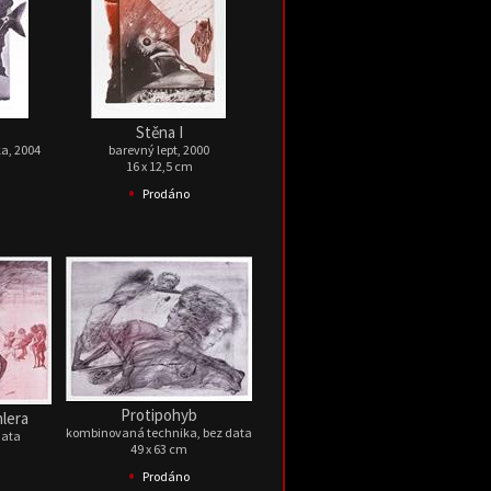
Stěna I
a, 2004
barevný lept, 2000
16 x 12,5 cm
•
Prodáno
Protipohyb
lera
kombinovaná technika, bez data
data
49 x 63 cm
•
Prodáno