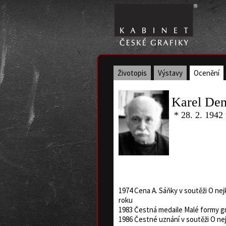
Životopis
Výstavy
Ocenění
Karel De
* 28. 2. 1942
1974 Cena A. Sáňky v soutěži O nej
roku
1983 Čestná medaile Malé formy gr
1986 Čestné uznání v soutěži O nej