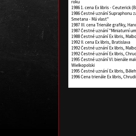
roku
1986 1. cena Ex libris - Ceuterick (
1986 Čestné uznání Supraphonu za
Smetana - Má vlast"
1987 III. cena Trienále grafiky, Han
1987 Čestné uznání "Miniaturní um
1988 Čestné uznání Ex libris, Malb
1992 II. cena Ex libris, Bratislava
1992 Čestné uznání Ex libris, Malb
1992 Čestné uznání Ex libris, Chru
1995 Čestné uznání VI. bienále mal
Wielkopolski
1995 Čestné uznání Ex libris, Běle
1996 Cena trienále Ex libris, Chrud