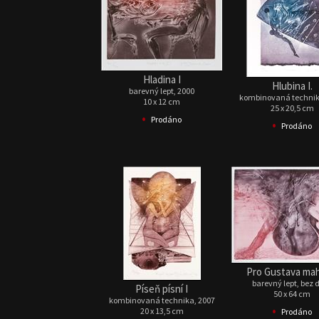
Hladina I
Hlubina I.
barevný lept, 2000
kombinovaná technik
10 x 12 cm
25 x 20,5 cm
•
Prodáno
•
Prodáno
Pro Gustava mah
barevný lept, bez 
Píseň písní I
50 x 64 cm
kombinovaná technika, 2007
•
20 x 13,5 cm
Prodáno