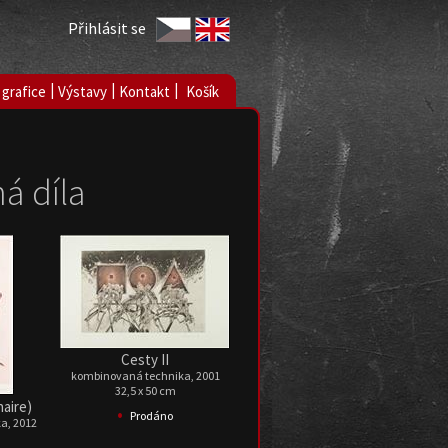
Přihlásit se
|
|
|
 grafice
Výstavy
Kontakt
Košík
á díla
Cesty II
kombinovaná technika, 2001
32,5 x 50 cm
naire)
•
Prodáno
a, 2012