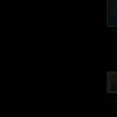
Kvě
ba
kombi