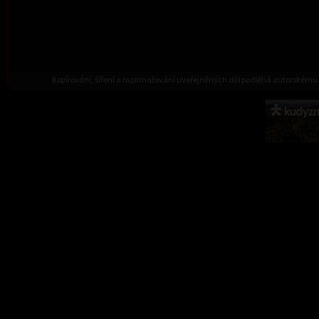
Kopírování, šíření a rozmnožování uveřejněných děl podléhá autorskému 