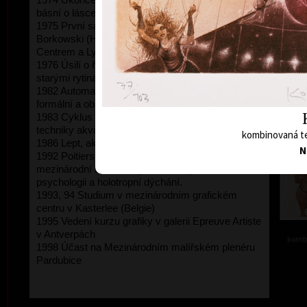
básní o lásce\"
1975 První samostatná výstava v Galerii
Borkowski (Hannover). Počátek spolupráce s Art
Centrem a Lyrou Pragensis.
1976 Úsilí o řemeslnou dokonalost, fascinace
kombi
starými rytinami.
1982 Automatická kresba, akvarely, pokusy o
formální a obsahové uvolňování.
1983 Cyklus \"Divadlo\" - ovlivnění grafické
techniky akvarelem
kombinovaná te
1986 Lept, akvatinta a kombinování technik
N
1992 Poitiers (Francie), studijní pobyt s
mezinárodní účastí. Zájem o transpersonální
psychologii a holotropní dýchání.
1993, 94 Studium v mezinárodním grafickém
centru v Kasterlee (Belgie)
1995 Vedení kurzu grafiky v galerii Epreuve Artiste
v Antverpách
kombi
1998 Účast na Mezinárodním malířském plenéru
Pardubice