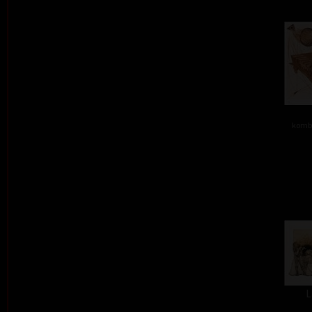
kombi
L