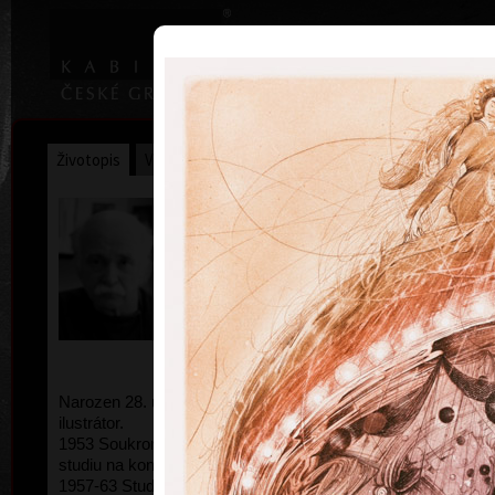
|
Home
Uměl
Životopis
Výstavy
Ocenění
Sbírky
Karel Demel
* 28. 2. 1942 † 5.6.2024
Narozen 28. února 1942, Praha. Grafik, malíř a
kombi
ilustrátor.
1953 Soukromé hodiny hry na pozoun, příprava ke
studiu na konzervatoři
1957-63 Studium na konzervatoři v Praze (tuba,