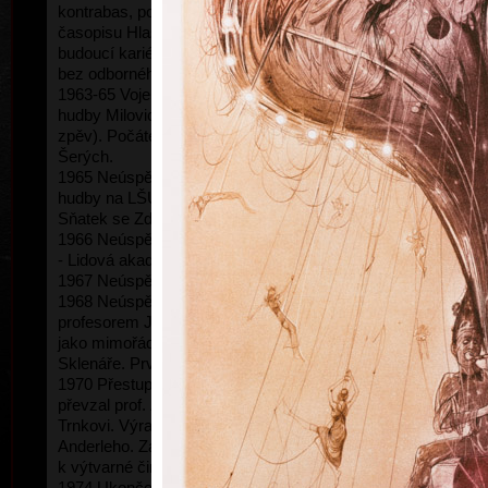
kontrabas, později pozoun). Kresby do školního
časopisu Hlas konzervatoře. První pochybnosti o
budoucí kariéře hudebníka. Soustavné kreslení
bez odborného vedení.
1963-65 Vojenská prezenční služba u posádkové
hudby Milovice (první trombonista,kontrabas,
zpěv). Počátek celoživotního přátelství s Jiřím
Šerých.
1965 Neúspěšná přijímací zkouška na AVU, učitel
hudby na LŠU, intenzivní návštěvy kurzů kreslení.
Sňatek se Zdenkou Čejkovou.
1966 Neúspěšná zkouška na AVU, kurzy kreslení
- Lidová akademie výtvarného umění.
1967 Neúspěšná zkouška na VŠUP
kombi
1968 Neúspěšná zkouška na VŠUP, konzultace s
profesorem Janem Spurným. Po odvolání přijat
jako mimořádný student do ateliéru Zdeňka
Sklenáře. První pokusy o grafiku.
1970 Přestup do ateliéru ilustrace a plakátu, který
převzal prof. Zdeněk Sklenář po zemřelém Jiřím
Trnkovi. Výrazné působení asistenta Jiřího
Anderleho. Zájem o poezii a hudbu jako o motivaci
k výtvarné činnosti. Narození syna Dalibora.
1974 Ukončení studia diplomovou prací \"Šest