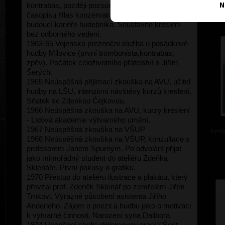
N
kontrabas, později pozoun). Kresby do školního
časopisu Hlas konzervatoře. První pochybnosti o
budoucí kariéře hudebníka. Soustavné kreslení
bez odborného vedení.
1963-65 Vojenská prezenční služba u posádkové
hudby Milovice (první trombonista,kontrabas,
zpěv). Počátek celoživotního přátelství s Jiřím
Šerých.
1965 Neúspěšná přijímací zkouška na AVU, učitel
hudby na LŠU, intenzivní návštěvy kurzů kreslení.
Sňatek se Zdenkou Čejkovou.
1966 Neúspěšná zkouška na AVU, kurzy kreslení
- Lidová akademie výtvarného umění.
1967 Neúspěšná zkouška na VŠUP
kombi
1968 Neúspěšná zkouška na VŠUP, konzultace s
profesorem Janem Spurným. Po odvolání přijat
jako mimořádný student do ateliéru Zdeňka
Sklenáře. První pokusy o grafiku.
1970 Přestup do ateliéru ilustrace a plakátu, který
převzal prof. Zdeněk Sklenář po zemřelém Jiřím
Trnkovi. Výrazné působení asistenta Jiřího
Anderleho. Zájem o poezii a hudbu jako o motivaci
k výtvarné činnosti. Narození syna Dalibora.
1974 Ukončení studia diplomovou prací \"Šest