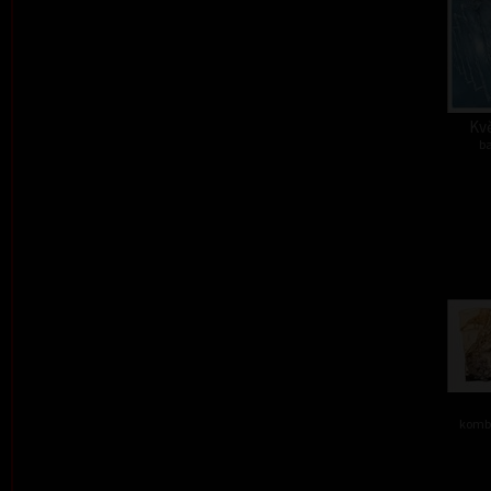
Kvě
ba
kombi