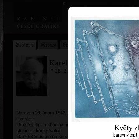
|
Home
Uměl
Životopis
Výstavy
Ocenění
Sbírky
Karel Demel
* 28. 2. 1942 † 5.6.2024
Narozen 28. února 1942, Praha. Grafik, malíř a
kombi
ilustrátor.
1953 Soukromé hodiny hry na pozoun, příprava ke
Květy zl
studiu na konzervatoři
barevný lept,
1957-63 Studium na konzervatoři v Praze (tuba,