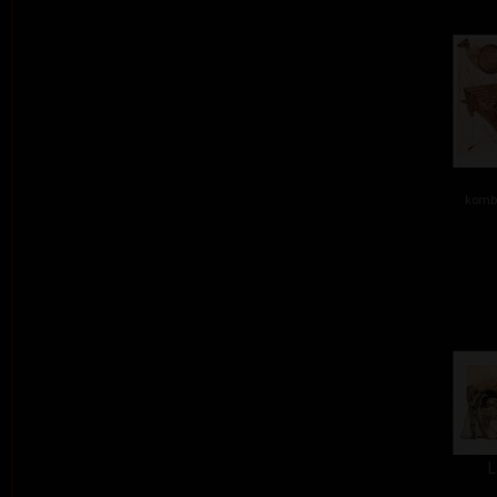
kombi
L