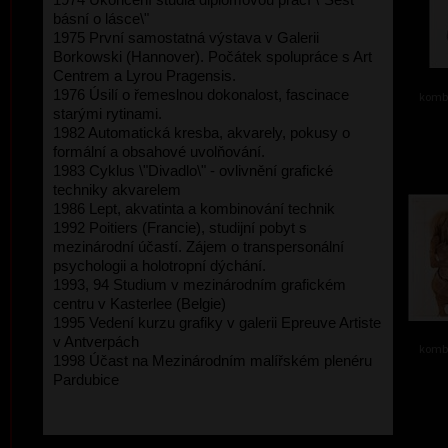
básní o lásce\"
1975 První samostatná výstava v Galerii
Borkowski (Hannover). Počátek spolupráce s Art
Centrem a Lyrou Pragensis.
1976 Úsilí o řemeslnou dokonalost, fascinace
kombi
starými rytinami.
1982 Automatická kresba, akvarely, pokusy o
formální a obsahové uvolňování.
1983 Cyklus \"Divadlo\" - ovlivnění grafické
techniky akvarelem
1986 Lept, akvatinta a kombinování technik
1992 Poitiers (Francie), studijní pobyt s
mezinárodní účastí. Zájem o transpersonální
psychologii a holotropní dýchání.
1993, 94 Studium v mezinárodním grafickém
centru v Kasterlee (Belgie)
1995 Vedení kurzu grafiky v galerii Epreuve Artiste
v Antverpách
kombi
1998 Účast na Mezinárodním malířském plenéru
Pardubice