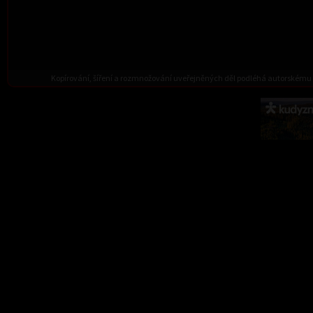
Kopírování, šíření a rozmnožování uveřejněných děl podléhá autorskému 