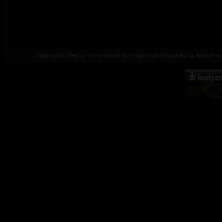
Kopírování, šíření a rozmnožování uveřejněných děl podléhá autorskému 