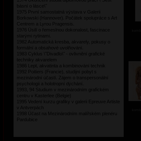
básní o lásce\"
1975 První samostatná výstava v Galerii
Borkowski (Hannover). Počátek spolupráce s Art
Centrem a Lyrou Pragensis.
1976 Úsilí o řemeslnou dokonalost, fascinace
kombi
starými rytinami.
1982 Automatická kresba, akvarely, pokusy o
formální a obsahové uvolňování.
1983 Cyklus \"Divadlo\" - ovlivnění grafické
techniky akvarelem
1986 Lept, akvatinta a kombinování technik
1992 Poitiers (Francie), studijní pobyt s
mezinárodní účastí. Zájem o transpersonální
psychologii a holotropní dýchání.
1993, 94 Studium v mezinárodním grafickém
centru v Kasterlee (Belgie)
1995 Vedení kurzu grafiky v galerii Epreuve Artiste
v Antverpách
kombi
1998 Účast na Mezinárodním malířském plenéru
Pardubice