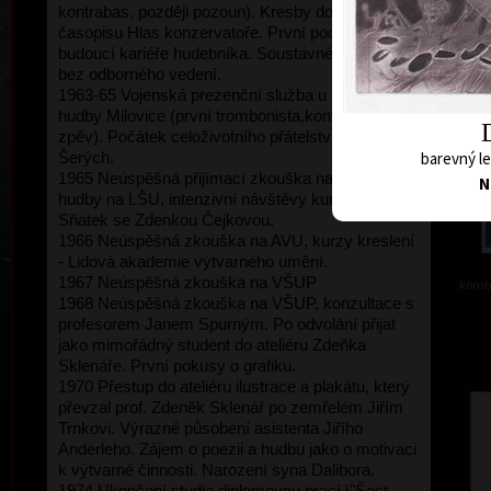
kontrabas, později pozoun). Kresby do školního
časopisu Hlas konzervatoře. První pochybnosti o
budoucí kariéře hudebníka. Soustavné kreslení
bez odborného vedení.
1963-65 Vojenská prezenční služba u posádkové
hudby Milovice (první trombonista,kontrabas,
zpěv). Počátek celoživotního přátelství s Jiřím
barevný le
Šerých.
1965 Neúspěšná přijímací zkouška na AVU, učitel
N
hudby na LŠU, intenzivní návštěvy kurzů kreslení.
Sňatek se Zdenkou Čejkovou.
1966 Neúspěšná zkouška na AVU, kurzy kreslení
- Lidová akademie výtvarného umění.
1967 Neúspěšná zkouška na VŠUP
kombi
1968 Neúspěšná zkouška na VŠUP, konzultace s
profesorem Janem Spurným. Po odvolání přijat
jako mimořádný student do ateliéru Zdeňka
Sklenáře. První pokusy o grafiku.
1970 Přestup do ateliéru ilustrace a plakátu, který
převzal prof. Zdeněk Sklenář po zemřelém Jiřím
Trnkovi. Výrazné působení asistenta Jiřího
Anderleho. Zájem o poezii a hudbu jako o motivaci
k výtvarné činnosti. Narození syna Dalibora.
1974 Ukončení studia diplomovou prací \"Šest