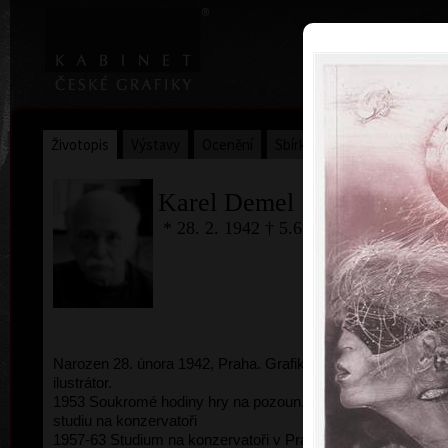
|
Home
Uměl
Životopis
Výstavy
Ocenění
Sbírky
Karel Demel
* 28. 2. 1942 † 5.6.2024
Narozen 28. února 1942, Praha. Grafik, malíř a
kombi
ilustrátor.
1953 Soukromé hodiny hry na pozoun, příprava ke
studiu na konzervatoři
1957-63 Studium na konzervatoři v Praze (tuba,