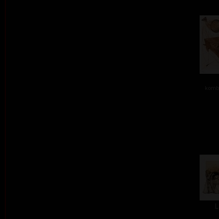
kombi
L