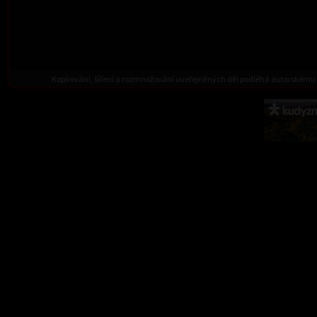
Kopírování, šíření a rozmnožování uveřejněných děl podléhá autorskému 