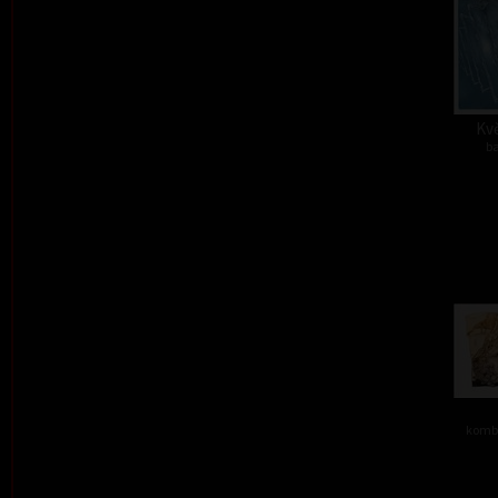
Kvě
ba
kombi