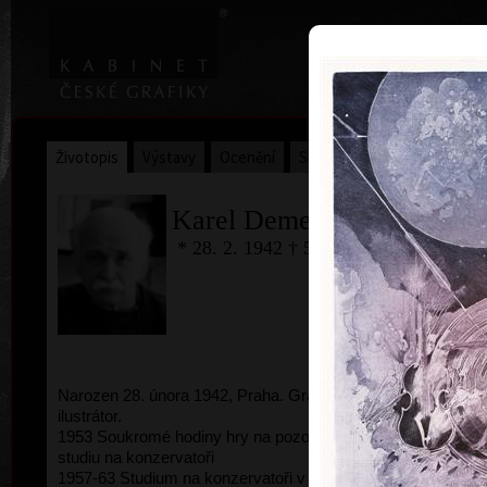
|
Home
Uměl
Životopis
Výstavy
Ocenění
Sbírky
Karel Demel
* 28. 2. 1942 † 5.6.2024
Narozen 28. února 1942, Praha. Grafik, malíř a
kombi
ilustrátor.
1953 Soukromé hodiny hry na pozoun, příprava ke
studiu na konzervatoři
1957-63 Studium na konzervatoři v Praze (tuba,