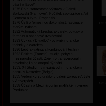
básní o lásce\"
1975 První samostatná výstava v Galerii
Borkowski (Hannover). Počátek spolupráce s Art
Centrem a Lyrou Pragensis.
1976 Úsilí o řemeslnou dokonalost, fascinace
kombi
starými rytinami.
1982 Automatická kresba, akvarely, pokusy o
formální a obsahové uvolňování.
1983 Cyklus \"Divadlo\" - ovlivnění grafické
techniky akvarelem
1986 Lept, akvatinta a kombinování technik
1992 Poitiers (Francie), studijní pobyt s
mezinárodní účastí. Zájem o transpersonální
psychologii a holotropní dýchání.
1993, 94 Studium v mezinárodním grafickém
centru v Kasterlee (Belgie)
1995 Vedení kurzu grafiky v galerii Epreuve Artiste
v Antverpách
kombi
1998 Účast na Mezinárodním malířském plenéru
Pardubice