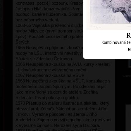
kontrabas, později pozoun). Kresby do školního
časopisu Hlas konzervatoře. První pochybnosti o
budoucí kariéře hudebníka. Soustavné kreslení
bez odborného vedení.
1963-65 Vojenská prezenční služba u posádkové
hudby Milovice (první trombonista,kontrabas,
R
zpěv). Počátek celoživotního přátelství s Jiřím
kombinovaná tec
Šerých.
1965 Neúspěšná přijímací zkouška na AVU, učitel
N
hudby na LŠU, intenzivní návštěvy kurzů kreslení.
Sňatek se Zdenkou Čejkovou.
1966 Neúspěšná zkouška na AVU, kurzy kreslení
- Lidová akademie výtvarného umění.
1967 Neúspěšná zkouška na VŠUP
kombi
1968 Neúspěšná zkouška na VŠUP, konzultace s
profesorem Janem Spurným. Po odvolání přijat
jako mimořádný student do ateliéru Zdeňka
Sklenáře. První pokusy o grafiku.
1970 Přestup do ateliéru ilustrace a plakátu, který
převzal prof. Zdeněk Sklenář po zemřelém Jiřím
Trnkovi. Výrazné působení asistenta Jiřího
Anderleho. Zájem o poezii a hudbu jako o motivaci
k výtvarné činnosti. Narození syna Dalibora.
1974 Ukončení studia diplomovou prací \"Šest