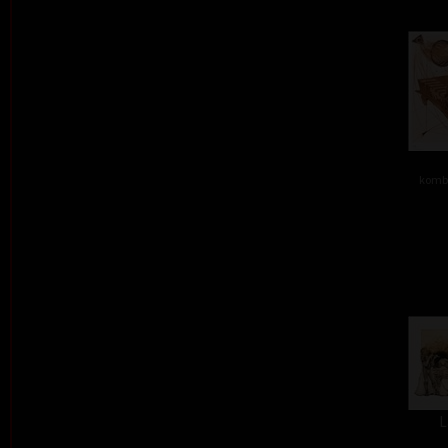
kombi
L