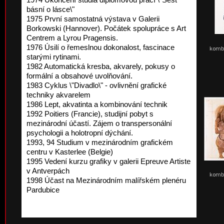
básní o lásce\"
1975 První samostatná výstava v Galerii
Borkowski (Hannover). Počátek spolupráce s Art
Centrem a Lyrou Pragensis.
1976 Úsilí o řemeslnou dokonalost, fascinace
kombi
starými rytinami.
1982 Automatická kresba, akvarely, pokusy o
formální a obsahové uvolňování.
1983 Cyklus \"Divadlo\" - ovlivnění grafické
techniky akvarelem
1986 Lept, akvatinta a kombinování technik
1992 Poitiers (Francie), studijní pobyt s
mezinárodní účastí. Zájem o transpersonální
psychologii a holotropní dýchání.
1993, 94 Studium v mezinárodním grafickém
centru v Kasterlee (Belgie)
1995 Vedení kurzu grafiky v galerii Epreuve Artiste
v Antverpách
kombi
1998 Účast na Mezinárodním malířském plenéru
Pardubice