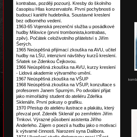
kontrabas, později pozoun). Kresby do školního
časopisu Hlas konzervatoře. První pochybnosti o
budoucí kariéře hudebníka. Soustavné kreslení
bez odborného vedení.
1963-65 Vojenská prezenční služba u posádkové
hudby Milovice (první trombonista,kontrabas,
zpěv). Počátek celoživotního přátelství s Jiřím
Šerých.
1965 Neúspěšná přijímací zkouška na AVU, učitel
hudby na LŠU, intenzivní návštěvy kurzů kreslení.
Sňatek se Zdenkou Čejkovou.
1966 Neúspěšná zkouška na AVU, kurzy kreslení
- Lidová akademie výtvarného umění.
1967 Neúspěšná zkouška na VŠUP
kombi
1968 Neúspěšná zkouška na VŠUP, konzultace s
profesorem Janem Spurným. Po odvolání přijat
jako mimořádný student do ateliéru Zdeňka
Sklenáře. První pokusy o grafiku.
1970 Přestup do ateliéru ilustrace a plakátu, který
převzal prof. Zdeněk Sklenář po zemřelém Jiřím
Trnkovi. Výrazné působení asistenta Jiřího
Anderleho. Zájem o poezii a hudbu jako o motivaci
k výtvarné činnosti. Narození syna Dalibora.
1974 Ukončení studia diplomovou prací \"Šest