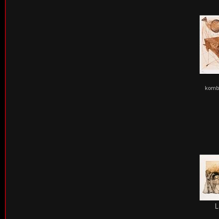
kombi
L