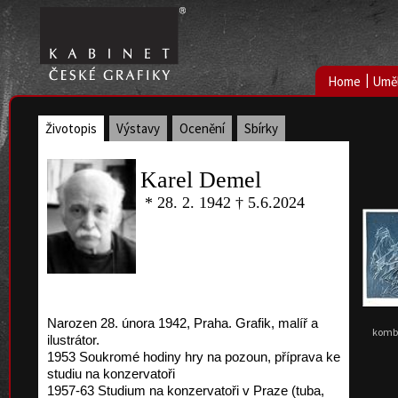
|
Home
Uměl
Životopis
Výstavy
Ocenění
Sbírky
Karel Demel
* 28. 2. 1942 † 5.6.2024
Narozen 28. února 1942, Praha. Grafik, malíř a
kombi
ilustrátor.
1953 Soukromé hodiny hry na pozoun, příprava ke
studiu na konzervatoři
1957-63 Studium na konzervatoři v Praze (tuba,