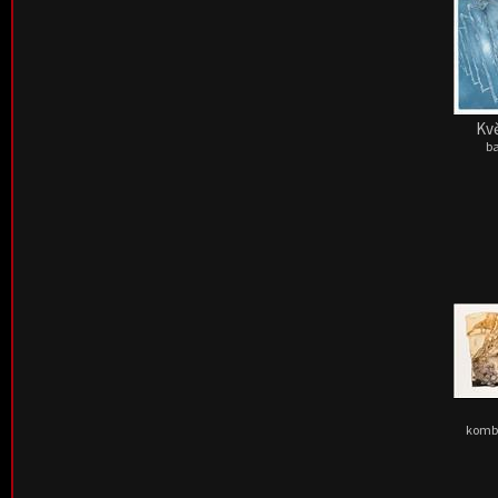
Kvě
ba
kombi