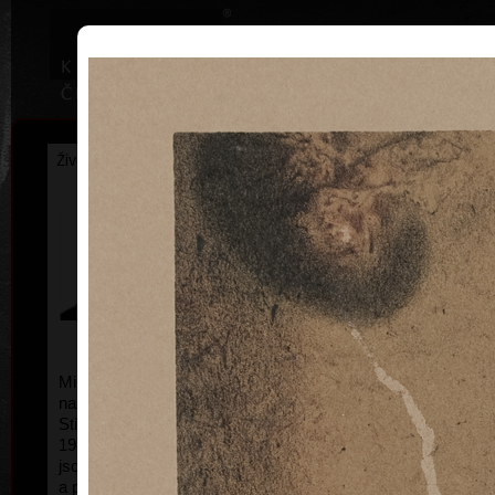
|
Home
Uměl
Životopis
Výstavy
Ocenění
Sbírky
Miroslav Pošvic
* 25.12.1959
Miroslav Pošvic pochází ze Špindlerova Mlýna,
narodil se 25. 12. 1959 ve Vrchlabí.
Vystudoval
Střední průmyslovou školu grafickou v Praze
1975-1979.
Jeho hlavními oblastmi činnosti
jsou volná grafika (barevná litografie), malba
a plastika.
Pracuje v Praze a v Újezdě pod