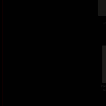
ba
Před
ba