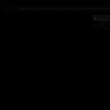
Kopírování, šíření a rozmnožování uveřejněných děl podléhá autorskému 