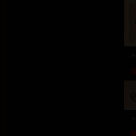
ba
ba