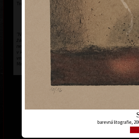
Troskami.
"Nepotřebuji k práci, k chuti tvořit, k nastartování
žádný konflikt. Dramatické a těžké chvíle
nevyhledávám
,
stejně přijdou samy. Proto si libuji
v klidných motivech. To je má cesta k nalezení
vnitřního klidu."
Miroslav Pošvic
barevná litografie, 20