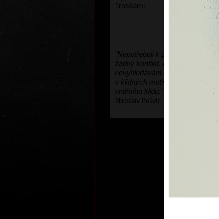
Troskami.
"Nepotřebuji k práci, k chuti tvoři
žádný konflikt. Dramatické a těž
nevyhledávám
,
stejně přijdou sam
v klidných motivech. To je má ce
vnitřního klidu."
Miroslav Pošvic