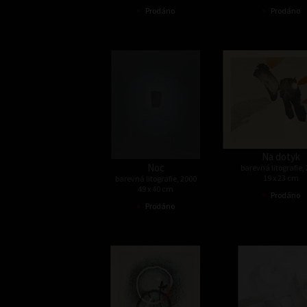
•
•
Prodáno
Prodáno
Na dotyk
Noc
barevná litografie,
19 x 23 cm
barevná litografie, 2000
49 x 40 cm
•
Prodáno
•
Prodáno