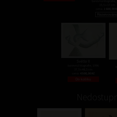
barevná litografie,
15,5 x 17 cm
cena:
1 600,00 
Světlo II
barevná litografie, 1996
b
37,5 x 48,5 cm
cena:
4 500,00 Kč
Nedostupn