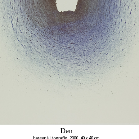
Den a noc (2)
t, k nastartování
akryl, 2015
60 x 100 cm
ké chvíle
cena:
36 000,00 Kč
y. Proto si libuji
Živá voda
sta k nalezení
akryl, 2013
70 x 100 cm
cena:
42 000,00 
Mezera
akryl, 2016
100 x 60 cm
cena:
42 000,00 Kč
Den
Cyklus
barevná litografie,
barevná litografie, 2000, 49 x 40 cm