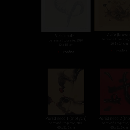
Zvíře (brown
Velká matka
barevná litografie,
barevná litografie, 1997
10,5 x 14 cm
12 x 15 cm
•
•
Prodáno
Prodáno
Pořád něco 1 (triptych)
Pořád něco 2 (tri
barevná litografie, 2006
barevná litografie,
65 x 51,5 cm
65 x 51,5 cm