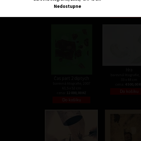
14 x 13 cm
Nedostupne
cena:
1 600,00 
Hra
barevná litografie,
Čas part 2 diptych
33 x 44 cm
barevná litografie, 2007
cena:
4 500,00 
61,5 x 52 cm
cena:
12 000,00 Kč