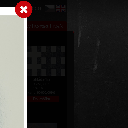
Přihlásit se
|
|
|
 grafice
Výstavy
Kontakt
Košík
Skládačka
akryl, 2015
10 x 160 cm
cena:
90 000,00 Kč
 Kč