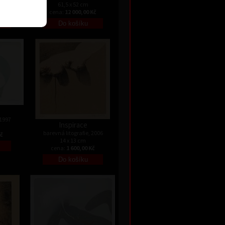
61,5 x 52 cm
Kč
cena:
12 000,00 Kč
 1997
Inspirace
barevná litografie, 2006
Kč
14 x 13 cm
cena:
1 600,00 Kč