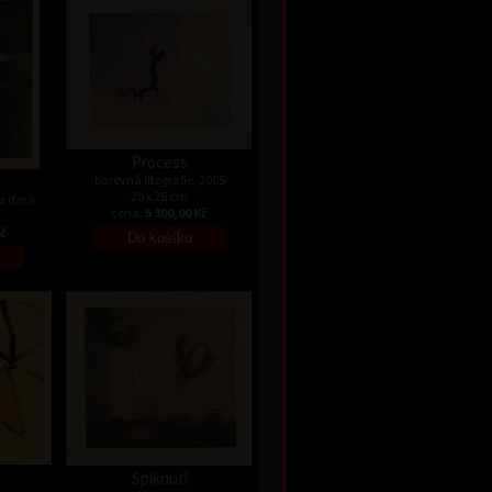
Process
barevná litografie, 2005
20 x 25 cm
ez data
cena:
5 300,00 Kč
Kč
Spiknutí