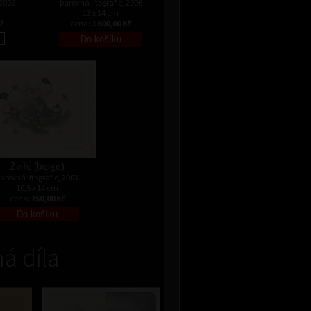
 2006
barevná litografie, 2006
13 x 14 cm
Kč
cena:
1 600,00 Kč
Zvíře (beige)
arevná litografie, 2003
10,5 x 14 cm
cena:
750,00 Kč
á díla