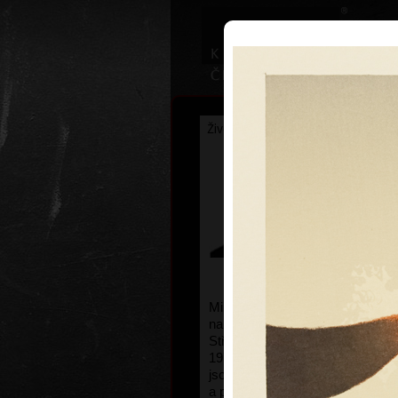
Životopis
Výstavy
Ocenění
Miroslav 
* 25.12.1959
Miroslav Pošvic pochází ze Špi
narodil se 25. 12. 1959 ve Vrchla
Střední průmyslovou školu grafi
1975-1979.
Jeho hlavními oblast
jsou volná grafika (barevná litogr
a plastika.
Pracuje v Praze a v 