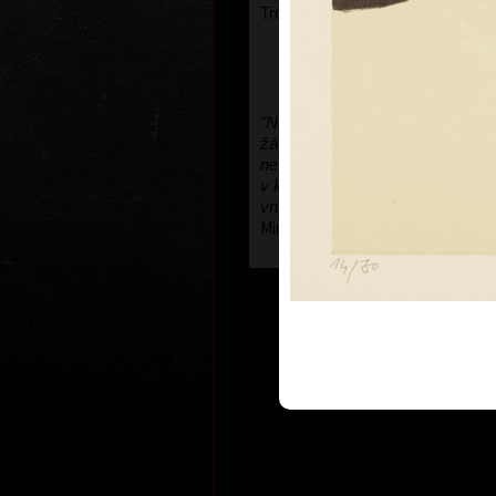
Troskami.
"Nepotřebuji k práci, k chuti tvoři
žádný konflikt. Dramatické a těž
nevyhledávám
,
stejně přijdou sam
v klidných motivech. To je má ce
vnitřního klidu."
Miroslav Pošvic