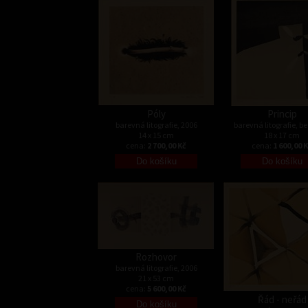
Póly
Princip
barevná litografie, 2006
barevná litografie, b
14 x 15 cm
18 x 17 cm
cena:
2 700,00 Kč
cena:
1 600,00 
Rozhovor
barevná litografie, 2006
21 x 53 cm
cena:
5 600,00 Kč
Řád - neřád