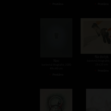
•
•
Prodáno
Prodáno
Na dotyk
Noc
barevná litografie,
19 x 23 cm
barevná litografie, 2000
49 x 40 cm
•
Prodáno
•
Prodáno