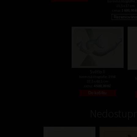
barevná litografie,
15,5 x 17 cm
cena:
1 600,00 
Světlo II
barevná litografie, 1996
b
37,5 x 48,5 cm
cena:
4 500,00 Kč
Nedostupn