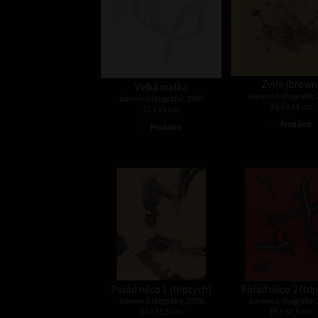
Zvíře (brown
Velká matka
barevná litografie,
barevná litografie, 1997
10,5 x 14 cm
12 x 15 cm
•
•
Prodáno
Prodáno
Pořád něco 1 (triptych)
Pořád něco 2 (tri
barevná litografie, 2006
barevná litografie,
65 x 51,5 cm
65 x 51,5 cm