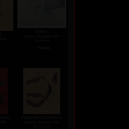
Světlo I
)
barevná litografie, 1994
 2003
32 x 43 cm
•
Prodáno
ptych)
Pořád něco 3 (triptych)
 2006
barevná litografie, 2006
65 x 51,5 cm