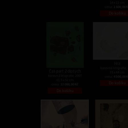
14 x 13 cm
cena:
1 600,00 
Hra
barevná litografie,
Čas part 2 diptych
33 x 44 cm
barevná litografie, 2007
cena:
4 500,00 
61,5 x 52 cm
cena:
12 000,00 Kč