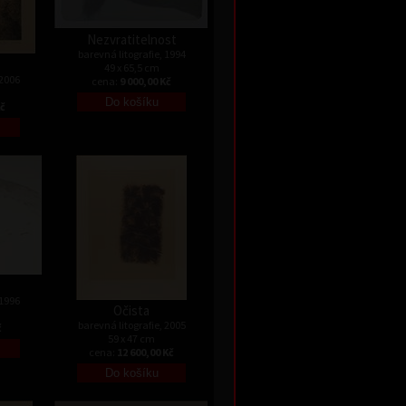
Nezvratitelnost
barevná litografie, 1994
49 x 65,5 cm
 2006
cena:
9 000,00 Kč
Kč
 1996
Očista
barevná litografie, 2005
č
59 x 47 cm
cena:
12 600,00 Kč