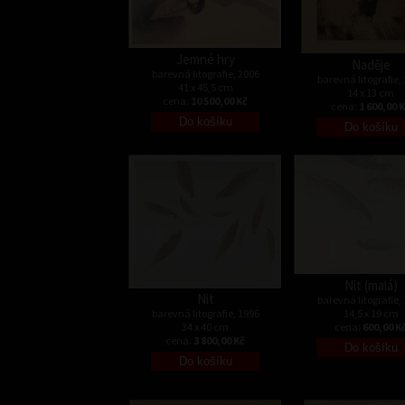
Jemné hry
Naděje
barevná litografie, 2006
barevná litografie,
41 x 45,5 cm
14 x 13 cm
cena:
10 500,00 Kč
cena:
1 600,00 
Nit (malá)
Nit
barevná litografie,
barevná litografie, 1996
14,5 x 19 cm
34 x 40 cm
cena:
600,00 K
cena:
3 800,00 Kč