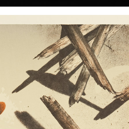
|
|
|
|
|
Home
Umělci
Vybrat dílo
Vybrat dárek
O galerii
O
Sbírky
Pošvic
Jen prolétám
akryl, 2014
70 x 50 cm
Zoo
cena:
27 000,00 Kč
ndlerova Mlýna,
akryl, 2010
160 x 160 cm
bí.
Vystudoval
cena:
105 000,00
ckou v Praze
mi činnosti
afie), malba
Újezdě pod