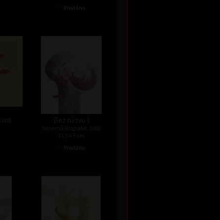
•
Prodáno
Bez názvu I
 2008
barevná litografie, 2002
11,5 x 9 cm
•
Prodáno