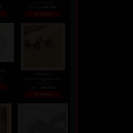
61,5 x 52 cm
Kč
cena:
12 000,00 Kč
 1997
Inspirace
barevná litografie, 2006
Kč
14 x 13 cm
cena:
1 600,00 Kč