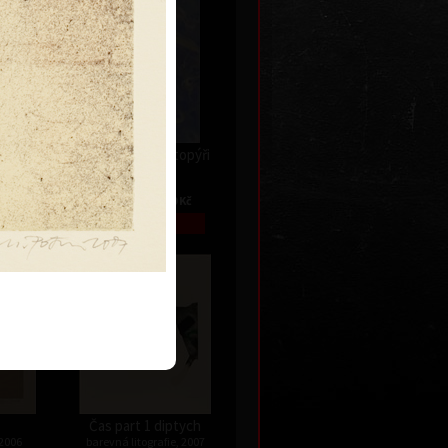
G. Meyrink - Netopýři
akryl, 2013
70 x 100 cm
Kč
cena:
42 000,00 Kč
Čas part 1 diptych
 2006
barevná litografie, 2007