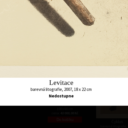
Den a noc (2)
t, k nastartování
akryl, 2015
60 x 100 cm
ké chvíle
cena:
36 000,00 Kč
y. Proto si libuji
Živá voda
sta k nalezení
akryl, 2013
70 x 100 cm
cena:
42 000,00 
Levitace
barevná litografie, 2007, 18 x 22 cm
Nedostupne
Mezera
akryl, 2016
100 x 60 cm
cena:
42 000,00 Kč
Cyklus
barevná litografie,