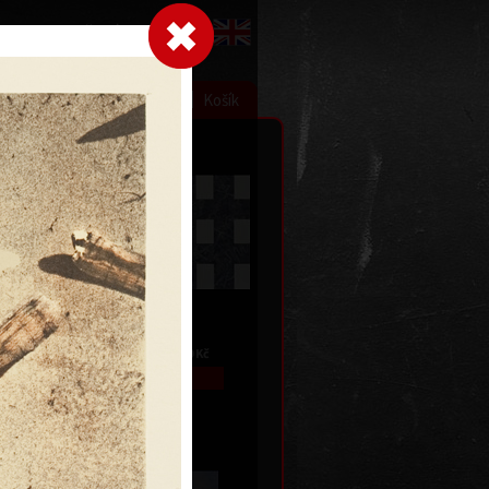
Přihlásit se
|
|
|
 grafice
Výstavy
Kontakt
Košík
Skládačka
akryl, 2015
10 x 160 cm
cena:
90 000,00 Kč
 Kč